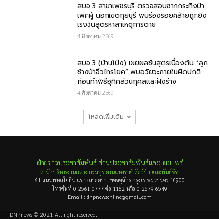
สบอ.3 สาขาเพชรบุรี ตรวจสอบซากกระทิงป่า
เพศผู้ นอกเขตกุยบุรี พบร่องรอยคล้ายถูกยิง
เร่งชันสูตรหาสาเหตุการตาย
4 สิงหาคม 2569
สบอ.3 (บ้านโป่ง) เผยผลชันสูตรเบื้องต้น “ลูก
ช้างป่าจิ๋วไทรโยค” พบอวัยวะภายในผิดปกติ
ก่อนทำพิธีอุทิศส่วนกุศลและฝังร่าง
4 สิงหาคม 2569
โหลดเพิ่มเติม
ฝ่ายข่าวประชาสัมพันธ์ ส่วนประชาสัมพันธ์และเผยแพร่
สำนักบริหารงานกลาง กรมอุทยานแห่งชาติ สัตว์ป่า และพันธุ์พืช
61 ถนนพหลโยธิน แขวงลาดยาว เขตจตุจักร กรุงเทพมหานคร 10900
โทรศัพท์ 0-2561-0777 ต่อ 1162 หรือ 0-2579-6549
Email : dnpnewsonline@gmail.com
DNPnews © 2021 All right reserved.