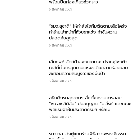
พร้อมปิดท่องเที่ยวชั่วคราว
6 สิงหาคม 2569
“รมว.สุชาติ” ให้กำลังใจทีมติดตามเสือโคร่ง
ทำร้ายเจ้าหน้าที่ห้วยขาแข้ง กำชับความ
ปลอดภัยสูงสุด
6 สิงหาคม 2569
เลียงผา! สัตว์ป่าสงวนหายาก ปรากฏโชว์ตัว
ใกล้ที่ทำการอุทยานแห่งชาติเขาสามร้อยยอด
สะท้อนความสมบูรณ์ของผืนป่า
6 สิงหาคม 2569
อธิบดีกรมอุทยานฯ​ สั่งตั้งกรรมการสอบ
“หน.อช.สิมิลัน” ปมอนุญาต “อ.วีระ” และคณะ
พักแรมฝ่าฝืนประกาศกรมฯ หรือไม่
6 สิงหาคม 2569
รมว.ทส. ส่งผู้แทนร่วมพิธีสวดพระอภิธรรม