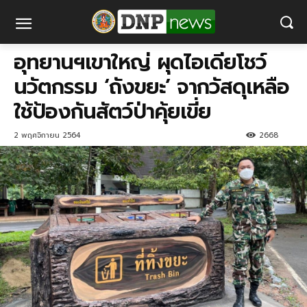
อุทยานฯเขาใหญ่ ผุดไอเดียโชว์
นวัตกรรม ‘ถังขยะ’ จากวัสดุเหลือ
ใช้ป้องกันสัตว์ป่าคุ้ยเขี่ย
2 พฤศจิกายน 2564
2668