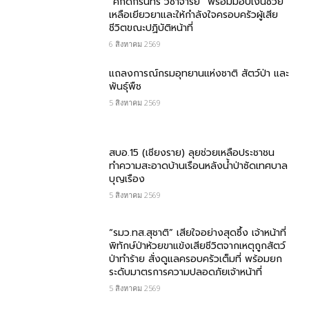
“ศักดิ์กรินทร์ วิชาจารย์” พร้อมมอบเงินช่วย
เหลือเยียวยาและให้กำลังใจครอบครัวผู้เสีย
ชีวิตขณะปฏิบัติหน้าที่
6 สิงหาคม 2569
แถลงการณ์กรมอุทยานแห่งชาติ สัตว์ป่า และ
พันธุ์พืช
5 สิงหาคม 2569
สบอ.15 (เชียงราย) ลุยช่วยเหลือประชาชน
ทำความสะอาดบ้านเรือนหลังน้ำป่าซัดเทศบาล
บุญเรือง
5 สิงหาคม 2569
“รมว.ทส.สุชาติ” เสียใจอย่างสุดซึ้ง เจ้าหน้าที่
พิทักษ์ป่าห้วยขาแข้งเสียชีวิตจากเหตุถูกสัตว์
ป่าทำร้าย สั่งดูแลครอบครัวเต็มที่ พร้อมยก
ระดับมาตรการความปลอดภัยเจ้าหน้าที่
5 สิงหาคม 2569