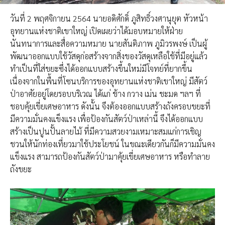
วันที่ 2 พฤศจิกายน 2564 นายอดิศักดิ์ ภูสิทธิ์วงศานุยุต หัวหน้า
อุทยานแห่งชาติเขาใหญ่ เปิดเผยว่าได้มอบหมายให้ฝ่าย
นันทนาการและสื่อความหมาย นายสันติภาพ ภูมิวรพงษ์ เป็นผู้
พัฒนาออกแบบใช้วัสดุก่อสร้างจากสิ่งของวัสดุเหลือใช้ที่มีอยู่แล้ว
ทำเป็นที่ใส่ขยะซึ่งได้ออกแบบสร้างขึ้นใหม่มีโจทย์ที่ยากขึ้น
เนื่องจากในพื้นที่โซนบริการของอุทยานแห่งชาติเขาใหญ่ มีสัตว์
ป่าอาศัยอยู่โดยรอบบริเวณ ได้แก่ ช้าง กวาง เม่น ชะมด ฯลฯ ที่
ชอบคุ้ยเขี่ยเศษอาหาร ดังนั้น จึงต้องออกแบบสร้างถังครอบขยะที่
มีความมั่นคงแข็งแรง เพื่อป้องกันสัตว์ป่าเหล่านี้ จึงได้ออกแบบ
สร้างเป็นปูนปั้นลายไม้ ที่มีความสวยงามเหมาะสมแก่การเชิญ
ชวนให้นักท่องเที่ยวมาใช้ประโยชน์ ในขณะเดียวกันก็มีความมั่นคง
แข็งแรง สามารถป้องกันสัตว์ป่ามาคุ้ยเขี่ยเศษอาหาร หรือทำลาย
ถังขยะ