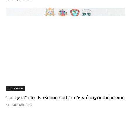
ข่าวผู้บริหาร
“รมว.สุชาติ” เปิด ‘โรงเรียนฅนเดินป่า’ เขาใหญ่ ปั้นครูเดินป่าทั่วประเทศ
31 กรกฎาคม 2026