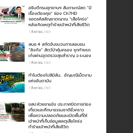
อธิบดีกรมอุทยานฯ สัมภาษณ์สด “มี
เรื่องต้องคุย” ช่อง Ch7HD
ถอดรหัสสัญชาตญาณ “เสือโคร่ง”
หลังเกิดเหตุทำร้ายเจ้าหน้าที่เสียชีวิต
7 สิงหาคม 2569
สบอ.4 สกัดจับขบวนการลอบขน
“ลิงกัง” สัตว์ป่าคุ้มครอง ซุกท้ายรถ
เก๋งผ่านจุดตรวจสุขสำราญ จ.ระนอง
7 สิงหาคม 2569
ทำไมต้องไปสิมิลัน… อัญมณีเม็ดงาม
แห่งอันดามัน
7 สิงหาคม 2569
ขสป.ห้วยขาแข้ง ประกาศปิดการท่อง
เที่ยวและศึกษาธรรมชาติชั่วคราว
เพื่อความปลอดภัยและเปิดพื้นที่ให้
เจ้าหน้าที่เก็บข้อมูลเหตุเสือโคร่ง
ทำร้ายเจ้าหน้าที่เสียชีวิต