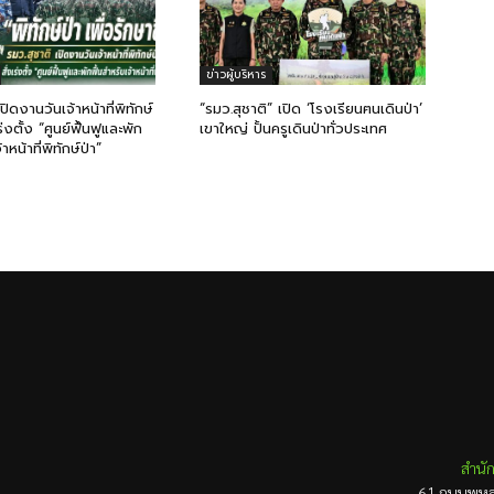
ข่าวผู้บริหาร
เปิดงานวันเจ้าหน้าที่พิทักษ์
“รมว.สุชาติ” เปิด ‘โรงเรียนฅนเดินป่า’
ร่งตั้ง “ศูนย์ฟื้นฟูและพัก
เขาใหญ่ ปั้นครูเดินป่าทั่วประเทศ
าหน้าที่พิทักษ์ป่า”
สำนัก
61 ถนนพหลโ