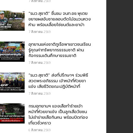
7 สิงหาคม 2569
“รมว.สุชาติ” ชื่นชม​ จนท.อช.พุเตย​
ขยายผลจับชายลอบตัดไม้ฉนวนหวง
ห้าม พร้อมเลื่อยโซ่ยนต์และยาบ้า
7 สิงหาคม 2569
อุทยานแห่งชาติภูเรือพาเยาวชนเรียน
รู้คุณค่าทรัพยากรธรรมชาติ ผ่าน
กิจกรรมเดินศึกษาธรรมชาติ
7 สิงหาคม 2569
“รมว.สุชาติ” ส่งที่ปรึกษาฯ ร่วมพิธี
สวดพระอภิธรรม เจ้าหน้าที่ห้วยขา
แข้ง เสียชีวิตขณะปฏิบัติหน้าที่
7 สิงหาคม 2569
กรม​อุทยานฯ แจงเสือทำร้ายเจ้า
หน้าที่ห้วยขาแข้ง เป็นลูกเสือวัยซน
ไม่เข้าข่ายเสือกินคน พร้อมปิดท่อง
เที่ยวชั่วคราว
6 สิงหาคม 2569