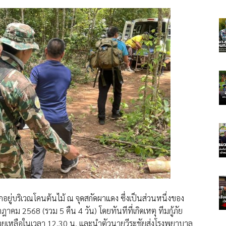
ักอยู่บริเวณโคนต้นไม้ ณ จุดสกัดผาแดง ซึ่งเป็นส่วนหนึ่งของ
ม 2568 (รวม 5 คืน 4 วัน) โดยทันทีที่เกิดเหตุ ทีมกู้ภัย
วยเหลือในเวลา 12.30 น. และนำตัวนายวีระชัยส่งโรงพยาบาล