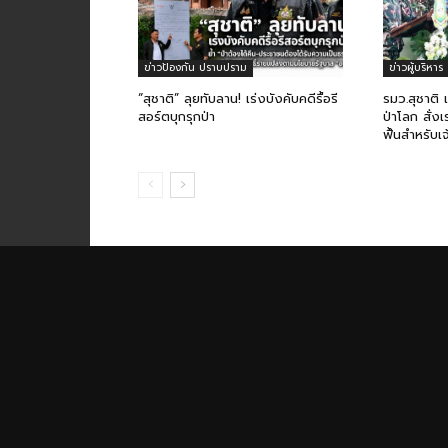
ข่าวป้องกัน ปราบปราม
ข่าวผู้บริหาร
“สุชาติ” ลุยทับลาน! เร่งบังคับคดีรื้อรี
รมว.สุชาติ​ 
สอร์ตบุกรุกป่า
ป่าโลก​ สั่งเ
ฟื้นสำหรับเจ้