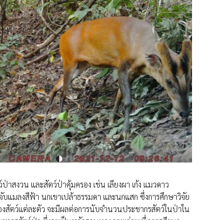
์ป่าสงวน และสัตว์ป่าคุ้มครอง เช่น เลียงผา เก้ง แมวดาว
ับแมลงสีฟ้า นกเขาเปล้าธรรมดา และนกแสก ซึ่งการศึกษาวิจัย
ของสัตว์แต่ละตัว จะมีผลต่อการนับจำนวนประชากรสัตว์ในป่าใน