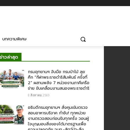
บทความพิเศษ
ข่าวล่าสุด
กรมอุทยานฯ จับมือ กรมป่าไม้ ลุย
ศึก “กีฬาพระราชดำริสัมพันธ์ ครั้งที่
2” ผสานพลัง 7 หน่วยงานภาคีเครือ
ข่าย ขับเคลื่อนงานสนองพระราชดำริ
8 สิงหาคม 2569
อธิบดีกรมอุทยานฯ สั่งคุมเข้มตรวจ
สอบอาหารบริจาค​ กำชับ! ทุกหน่วย
งานตรวจสอบก่อนรับทุกครั้ง วอนผู้
ใจบุญมอบสิ่งของได้มาตรฐานเพื่อ
ความปลอดภัย​ จนท.-สัตว์ป่า-สิ่ง