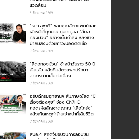
แวดล้อม
8 สิงหาคม 2569
“รมว.สุชาติ” ขอบคุณสัตวแพทย์และ
เจ้าหน้าที่ทุกนาย ทุ่มเทดูแล “สีดอ
ทองม้วน” อย่างเต็มกำลัง หลังช้าง
ป่าล้มสงบด้วยภาวะปอดติดเชื้อ
7 สิงหาคม 2569
“สีดอทองม้วน” ช้างป่าวัยราว 50 ปี
ล้มแล้ว หลังทีมสัตวแพทย์รักษา
อาการบาดเจ็บต่อเนื่อง
7 สิงหาคม 2569
อธิบดีกรมอุทยานฯ สัมภาษณ์สด “มี
เรื่องต้องคุย” ช่อง Ch7HD
ถอดรหัสสัญชาตญาณ “เสือโคร่ง”
หลังเกิดเหตุทำร้ายเจ้าหน้าที่เสียชีวิต
7 สิงหาคม 2569
สบอ.4 สกัดจับขบวนการลอบขน