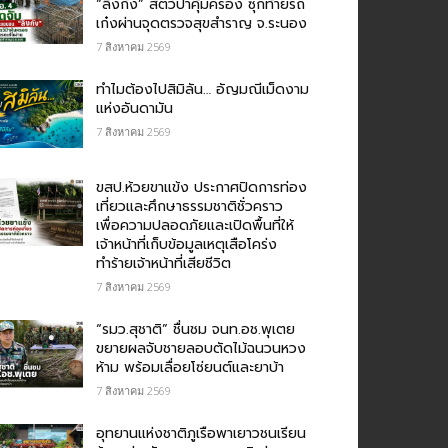
“ลิงกัง” สัตว์ป่าคุ้มครอง ซุกท้ายรถ
เก๋งผ่านจุดตรวจสุขสำราญ จ.ระนอง
7 สิงหาคม 2569
ทำไมต้องไปสิมิลัน… อัญมณีเม็ดงาม
แห่งอันดามัน
7 สิงหาคม 2569
ขสป.ห้วยขาแข้ง ประกาศปิดการท่อง
เที่ยวและศึกษาธรรมชาติชั่วคราว
เพื่อความปลอดภัยและเปิดพื้นที่ให้
เจ้าหน้าที่เก็บข้อมูลเหตุเสือโคร่ง
ทำร้ายเจ้าหน้าที่เสียชีวิต
7 สิงหาคม 2569
“รมว.สุชาติ” ชื่นชม​ จนท.อช.พุเตย​
ขยายผลจับชายลอบตัดไม้ฉนวนหวง
ห้าม พร้อมเลื่อยโซ่ยนต์และยาบ้า
7 สิงหาคม 2569
อุทยานแห่งชาติภูเรือพาเยาวชนเรียน