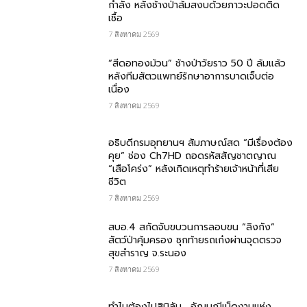
กำลัง หลังช้างป่าล้มสงบด้วยภาวะปอดติด
เชื้อ
7 สิงหาคม 2569
“สีดอทองม้วน” ช้างป่าวัยราว 50 ปี ล้มแล้ว
หลังทีมสัตวแพทย์รักษาอาการบาดเจ็บต่อ
เนื่อง
7 สิงหาคม 2569
อธิบดีกรมอุทยานฯ สัมภาษณ์สด “มีเรื่องต้อง
คุย” ช่อง Ch7HD ถอดรหัสสัญชาตญาณ
“เสือโคร่ง” หลังเกิดเหตุทำร้ายเจ้าหน้าที่เสีย
ชีวิต
7 สิงหาคม 2569
สบอ.4 สกัดจับขบวนการลอบขน “ลิงกัง”
สัตว์ป่าคุ้มครอง ซุกท้ายรถเก๋งผ่านจุดตรวจ
สุขสำราญ จ.ระนอง
7 สิงหาคม 2569
ทำไมต้องไปสิมิลัน… อัญมณีเม็ดงามแห่ง