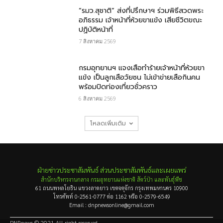
“รมว.สุชาติ” ส่งที่ปรึกษาฯ ร่วมพิธีสวดพระ
อภิธรรม เจ้าหน้าที่ห้วยขาแข้ง เสียชีวิตขณะ
ปฏิบัติหน้าที่
7 สิงหาคม 2569
กรม​อุทยานฯ แจงเสือทำร้ายเจ้าหน้าที่ห้วยขา
แข้ง เป็นลูกเสือวัยซน ไม่เข้าข่ายเสือกินคน
พร้อมปิดท่องเที่ยวชั่วคราว
6 สิงหาคม 2569
โหลดเพิ่มเติม
ฝ่ายข่าวประชาสัมพันธ์ ส่วนประชาสัมพันธ์และเผยแพร่
สำนักบริหารงานกลาง กรมอุทยานแห่งชาติ สัตว์ป่า และพันธุ์พืช
61 ถนนพหลโยธิน แขวงลาดยาว เขตจตุจักร กรุงเทพมหานคร 10900
โทรศัพท์ 0-2561-0777 ต่อ 1162 หรือ 0-2579-6549
Email : dnpnewsonline@gmail.com
DNPnews © 2021 All right reserved.