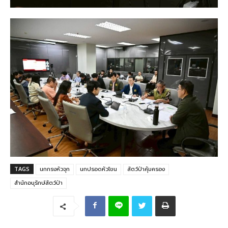
TAGS
นกกรงหัวจุก
นกปรอดหัวโขน
สัตว์ป่าคุ้มครอง
สำนักอนุรักษ์สัตว์ป่า