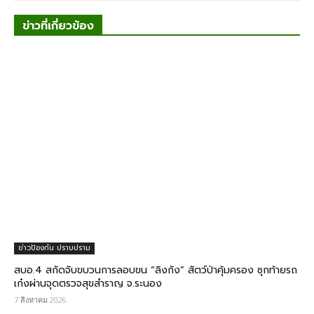
ข่าวที่เกี่ยวข้อง
ข่าวป้องกัน ปราบปราม
สบอ.4 สกัดจับขบวนการลอบขน “ลิงกัง” สัตว์ป่าคุ้มครอง ซุกท้ายรถ
เก๋งผ่านจุดตรวจสุขสำราญ จ.ระนอง
7 สิงหาคม 2026