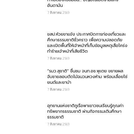
อันดามัน
7 สิงหาคม 2569
ขสป.ห้วยขาแข้ง ประกาศปิดการท่องเที่ยวและ
ศึกษาธรรมชาติชั่วคราว เพื่อความปลอดภัย
และเปิดพื้นที่ให้เจ้าหน้าที่เก็บข้อมูลเหตุเสือโคร่ง
ทำร้ายเจ้าหน้าที่เสียชีวิต
7 สิงหาคม 2569
“รมว.สุชาติ” ชื่นชม​ จนท.อช.พุเตย​ ขยายผล
จับชายลอบตัดไม้ฉนวนหวงห้าม พร้อมเลื่อยโซ่
ยนต์และยาบ้า
7 สิงหาคม 2569
อุทยานแห่งชาติภูเรือพาเยาวชนเรียนรู้คุณค่า
ทรัพยากรธรรมชาติ ผ่านกิจกรรมเดินศึกษา
ธรรมชาติ
7 สิงหาคม 2569