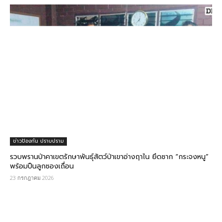
ข่าวป้องกัน ปราบปราม
รวบพรานป่าคาเขตรักษาพันธุ์สัตว์ป่าเขาอ่างฤาไน ยึดซาก “กระจงหนู”
พร้อมปืนลูกซองเถื่อน
23 กรกฎาคม 2026