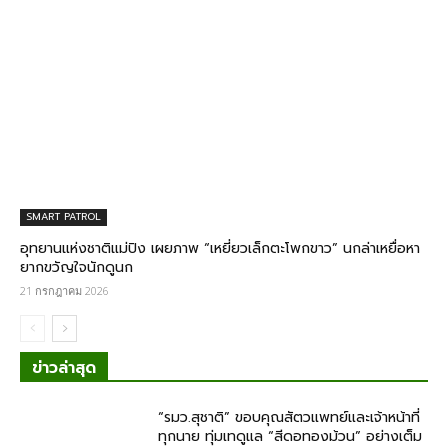
SMART PATROL
อุทยานแห่งชาติแม่ปิง เผยภาพ “เหยี่ยวเล็กตะโพกขาว” นกล่าเหยื่อหา
ยากขวัญใจนักดูนก
21 กรกฎาคม 2026
ข่าวล่าสุด
“รมว.สุชาติ” ขอบคุณสัตวแพทย์และเจ้าหน้าที่
ทุกนาย ทุ่มเทดูแล “สีดอทองม้วน” อย่างเต็ม