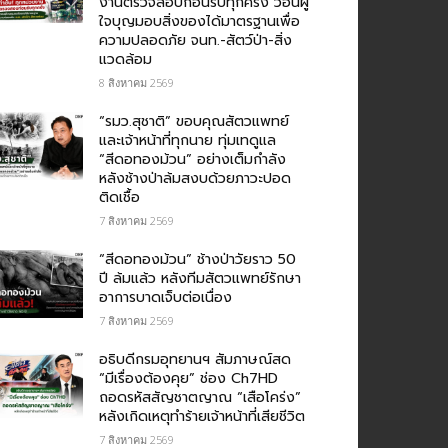
งานตรวจสอบก่อนรับทุกครั้ง วอนผู้
ใจบุญมอบสิ่งของได้มาตรฐานเพื่อ
ความปลอดภัย​ จนท.-สัตว์ป่า-สิ่ง
แวดล้อม
8 สิงหาคม 2569
“รมว.สุชาติ” ขอบคุณสัตวแพทย์
และเจ้าหน้าที่ทุกนาย ทุ่มเทดูแล
“สีดอทองม้วน” อย่างเต็มกำลัง
หลังช้างป่าล้มสงบด้วยภาวะปอด
ติดเชื้อ
7 สิงหาคม 2569
“สีดอทองม้วน” ช้างป่าวัยราว 50
ปี ล้มแล้ว หลังทีมสัตวแพทย์รักษา
อาการบาดเจ็บต่อเนื่อง
7 สิงหาคม 2569
อธิบดีกรมอุทยานฯ สัมภาษณ์สด
“มีเรื่องต้องคุย” ช่อง Ch7HD
ถอดรหัสสัญชาตญาณ “เสือโคร่ง”
หลังเกิดเหตุทำร้ายเจ้าหน้าที่เสียชีวิต
7 สิงหาคม 2569