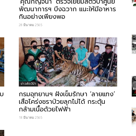
‘คุณกัญจนา’ ตรวจเยี่ยมสัตว์ป่าศูนย์
พัฒนาการฯ บึงฉวาก แนะให้มีอาหาร
กินอย่างเพียงพอ
28 มีนาคม 2565
ข่าวสัตว์ป่า
ับ
กรมอุทยานฯ ฝังเข็มรักษา ‘ลายแทง’
เสือโคร่งชราป่วยลุกไม่ได้ กระตุ้น
กล้ามเนื้อด้วยไฟฟ้า
18 มีนาคม 2565