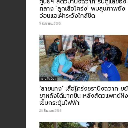
ศูนย์ฯ สัตว์ป่าบึงฉวาก รับดูแลของ
กลาง ‘ลูกเสือโคร่ง’ พบสุขภาพยัง
อ่อนแอเฝ้าระวังใกล้ชิด
8 เมษายน 2565
ข่าวสัตว์ป่า
‘ลายแทง’ เสือโคร่งชราบึงฉวาก ขย
ขาหลังได้มากขึ้น หลังสัตวแพทย์ฝัง
เข็มกระตุ้นไฟฟ้า
26 มีนาคม 2565