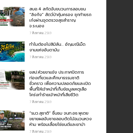
สบอ.4 สกัดจับขบวนการลอบขน
“ลิงกัง” สัตว์ป่าคุ้มครอง ซุกท้ายรถ
เก๋งผ่านจุดตรวจสุขสำราญ
จ.ระนอง
7 สิงหาคม 2569
ทำไมต้องไปสิมิลัน… อัญมณีเม็ด
งามแห่งอันดามัน
7 สิงหาคม 2569
ขสป.ห้วยขาแข้ง ประกาศปิดการ
ท่องเที่ยวและศึกษาธรรมชาติ
ชั่วคราว เพื่อความปลอดภัยและเปิด
พื้นที่ให้เจ้าหน้าที่เก็บข้อมูลเหตุเสือ
โคร่งทำร้ายเจ้าหน้าที่เสียชีวิต
7 สิงหาคม 2569
“รมว.สุชาติ” ชื่นชม​ จนท.อช.พุเตย​
ขยายผลจับชายลอบตัดไม้ฉนวนหวง
ห้าม พร้อมเลื่อยโซ่ยนต์และยาบ้า
7 สิงหาคม 2569