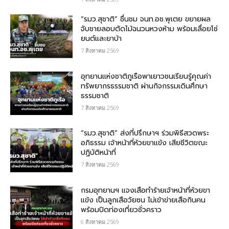
“รมว.สุชาติ” ชื่นชม​ จนท.อช.พุเตย​ ขยายผล
จับชายลอบตัดไม้ฉนวนหวงห้าม พร้อมเลื่อยโซ่
ยนต์และยาบ้า
7 สิงหาคม 2569
อุทยานแห่งชาติภูเรือพาเยาวชนเรียนรู้คุณค่า
ทรัพยากรธรรมชาติ ผ่านกิจกรรมเดินศึกษา
ธรรมชาติ
7 สิงหาคม 2569
“รมว.สุชาติ” ส่งที่ปรึกษาฯ ร่วมพิธีสวดพระ
อภิธรรม เจ้าหน้าที่ห้วยขาแข้ง เสียชีวิตขณะ
ปฏิบัติหน้าที่
7 สิงหาคม 2569
กรม​อุทยานฯ แจงเสือทำร้ายเจ้าหน้าที่ห้วยขา
แข้ง เป็นลูกเสือวัยซน ไม่เข้าข่ายเสือกินคน
พร้อมปิดท่องเที่ยวชั่วคราว
6 สิงหาคม 2569