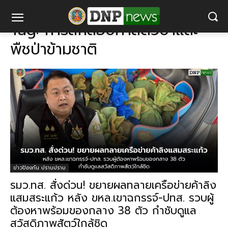
แท็ก
การลักลอบค้าสัตว์ป่าและพืชป่าข้ามชาติ
Tag:
การลักลอบค้าสัตว์ป่าและ
พืชป่าข้ามชาติ
ข่าวป้องกัน ปราบปราม
รมว.ทส. สั่งด่วน! ขยายผลทลายเครือข่ายค้าลิง
แสมสระแก้ว หลัง ขหล.เขาฉกรรจ์-ปทส. รวบผู้
ต้องหาพร้อมของกลาง 38 ตัว กำชับดูแล
สวัสดิภาพสัตว์ใกล้ชิด