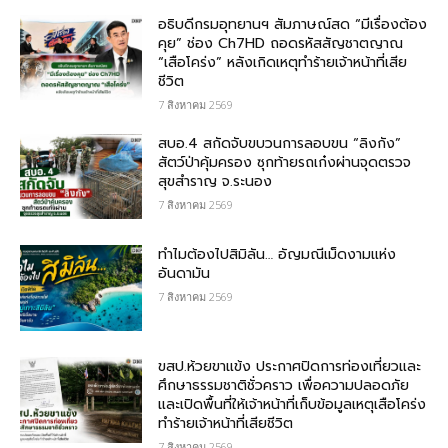
อธิบดีกรมอุทยานฯ สัมภาษณ์สด “มีเรื่องต้อง
คุย” ช่อง Ch7HD ถอดรหัสสัญชาตญาณ
“เสือโคร่ง” หลังเกิดเหตุทำร้ายเจ้าหน้าที่เสีย
ชีวิต
7 สิงหาคม 2569
สบอ.4 สกัดจับขบวนการลอบขน “ลิงกัง”
สัตว์ป่าคุ้มครอง ซุกท้ายรถเก๋งผ่านจุดตรวจ
สุขสำราญ จ.ระนอง
7 สิงหาคม 2569
ทำไมต้องไปสิมิลัน… อัญมณีเม็ดงามแห่ง
อันดามัน
7 สิงหาคม 2569
ขสป.ห้วยขาแข้ง ประกาศปิดการท่องเที่ยวและ
ศึกษาธรรมชาติชั่วคราว เพื่อความปลอดภัย
และเปิดพื้นที่ให้เจ้าหน้าที่เก็บข้อมูลเหตุเสือโคร่ง
ทำร้ายเจ้าหน้าที่เสียชีวิต
7 สิงหาคม 2569