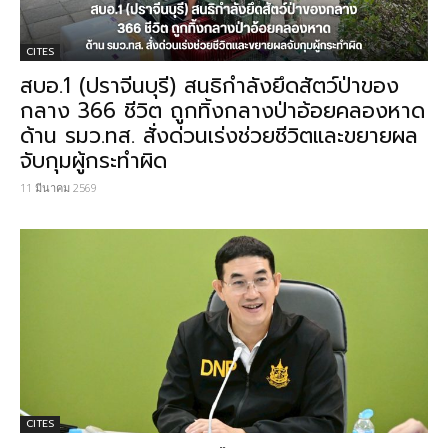
CITES
สบอ.1 (ปราจีนบุรี) สนธิกำลังยึดสัตว์ป่าของ
กลาง 366 ชีวิต ถูกทิ้งกลางป่าอ้อยคลองหาด
ด้าน รมว.ทส. สั่งด่วนเร่งช่วยชีวิตและขยายผล
จับกุมผู้กระทำผิด
11 มีนาคม 2569
CITES