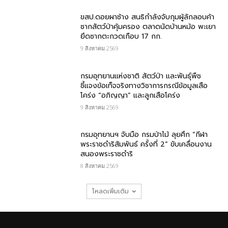
ขสป.ดอยผาช้าง สนธิกำลังจับกุมผู้ลักลอบค้า
ซากสัตว์ป่าคุ้มครอง ตลาดนัดบ้านหม้อ พะเยา
ยึดซากตะกวดเกือบ 17 กก.
9 สิงหาคม 2569
กรมอุทยานแห่งชาติ สัตว์ป่า และพันธุ์พืช​
ชี้แจงข้อเท็จจริงทางวิชาการกรณีข้อมูลเสือ
โคร่ง “อภิญญา” และลูกเสือโคร่ง
9 สิงหาคม 2569
กรมอุทยานฯ จับมือ กรมป่าไม้ ลุยศึก “กีฬา
พระราชดำริสัมพันธ์ ครั้งที่ 2” ขับเคลื่อนงาน
สนองพระราชดำริ
8 สิงหาคม 2569
โหลดเพิ่มเติม