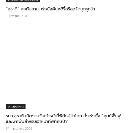
“สุชาติ” ลุยทับลาน! เร่งบังคับคดีรื้อรีสอร์ตบุกรุกป่า
1 สิงหาคม 2026
ข่าวผู้บริหาร
รมว.สุชาติ​ เปิดงานวันเจ้าหน้าที่พิทักษ์ป่าโลก​ สั่งเร่งตั้ง “ศูนย์ฟื้นฟู
และพักฟื้นสำหรับเจ้าหน้าที่พิทักษ์ป่า”
31 กรกฎาคม 2026