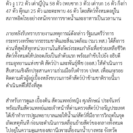
ตัว งู 172 ตัว เต่าญี่ปุ่น 58 ตัว (พบซาก 3 ตัว) เต่าบก 16 ตัว กิ้งก่า
47 ตัว ตุ๊กแก 25 ตัว และตะพาบ 46 ตัว โดยสัตว์ทั้งหมดอยู่ใน
สภาพอิดโรยอย่างหนักจากการขาดน้ำและอาหารเป็นเวลานาน
ภายหลังรับทราบรายงานเหตุการณ์ดังกล่าว รัฐมนตรีว่าการ
กระทรวงทรัพยากรธรรมชาติและสิ่งแวดล้อม (รมว.ทส.) ได้สั่งการ
ด่วนที่สุดให้ทุกหน่วยงานในสังกัดเร่งระดมกำลังเพื่อช่วยเหลือชีวิต
สัตว์ทั้งหมดให้ปลอดภัยเป็นลำดับแรก พร้อมกำชับไปยัง อธิบดี
กรมอุทยานแห่งชาติ สัตว์ป่า และพันธุ์พืช (ออส.) ให้ดำเนินการ
สืบสวนเชิงลึกประสานความร่วมมือกับตำรวจ ปทส. เพื่อแกะรอย
ติดตามตัวผู้อยู่เบื้องหลังขบวนการค้าสัตว์ป่าข้ามชาติรายนี้มา
ดำเนินคดีให้ถึงที่สุด
สำหรับการดูแล เบื้องต้น สัตวแพทย์หญิง ศุภลักษณ์ ประจันทร์
พร้อมทีมสัตวแพทย์และเจ้าหน้าที่ด่านตรวจสัตว์ป่าอรัญประเทศ
ได้เข้าทำการปฐมพยาบาลและให้น้ำแก่สัตว์ที่มีอาการวิกฤตในจุด
เกิดเหตุทันที ก่อนจะดำเนินการเคลื่อนย้ายสัตว์ของกลางทั้งหมด
ไปอยู่ในความดูแลของสถานีเพาะเลี้ยงนกน้ำบางพระ จังหวัด