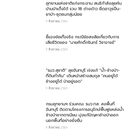
อุทยานแห่งชาติแก่งกระจาน สนธิกำลังลุยค้น
บ้านป่าเด็งใต้ รวบ 18 ต่างด้าว ยึดอาวุธปืน-
ยาบ้า-ชุดชนกลุ่มน้อย
9 สิงหาคม 2569
ชี้แจงข้อเท็จจริง กรณีข้อสงสัยเกี่ยวกับการ
เสียชีวิตของ “นายศักดิ์กรินทร์ วิชาจารย์”
9 สิงหาคม 2569
“รมว.สุชาติ” ลุยจันทบุรี เร่งแก้ “น้ำ-ช้างป่า-
ที่ดินทำกิน” เดินหน้าสร้างสมดุล “คนอยู่ได้
ช้างอยู่ได้ ป่าอยู่รอด”
9 สิงหาคม 2569
กรมอุทยานฯ ร่วมคณะ รมว.ทส. ลงพื้นที่
จันทบุรี ติดตามโครงการอนุรักษ์ฟื้นฟูแหล่งน้ำ
ช้างป่าชากตาเนียม มุ่งแก้ปัญหาช้างป่าออก
นอกพื้นที่อย่างยั่งยืน
9 สิงหาคม 2569