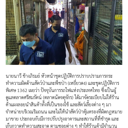
นายนาวี ช้างภิรมย์ หัวหน้าชุดปฏิบัติการปราบปรามการกระ
ทำความผิดด้านสัตว์ป่าและพืชป่า (เหยี่ยวดง) และชุดปฏิบัติการ
พิเศษ 1362 เผยว่า ปัจจุบันการรถไฟแห่งประเทศไทย ซึ่งเป็นผู้
ดูแลตลาดศรีสมรัตน์ (ตลาดนัดจตุจักร) ได้มาจัดระเบียบไม่ให้ร้าน
ค้าแผงลอยนำสินค้าทั้งที่เป็นของใช้ และสัตว์เลี้ยงต่าง ๆ มา
จำหน่ายบริเวณริมถนน และไม่ให้นำสัตว์ป่าคุ้มครองที่ผิดกฎหมาย
มาขาย ประกอบกับมีการปรับปรุงอาคารและสถานที่ที่ชำรุด และ
เก็บกวาดทำความสะอาด ตามซอยต่าง ๆ ทำให้ร้านค้ามีจำนวน