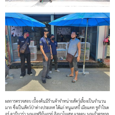
ผลการตรวจสอบ เบื้องต้นมีร้านค้าจำหน่ายสัตว์เลี้ยงเป็นจำนวน
มาก ซึ่งเป็นสัตว์ป่าต่างประเทศ ได้แก่ หนูแกสบี้ เมียแคท ชูก้าไรเด
อร์ คาบีบาร่า นกแอฟริกันเกรย์ ลิงมาโมเสท แรคคูน นกแก้วตระกูล