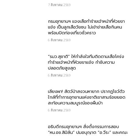
7 สิงหาคม 2569
กรม​อุทยานฯ แจงเสือทำร้ายเจ้าหน้าที่ห้วยขา
แข้ง เป็นลูกเสือวัยซน ไม่เข้าข่ายเสือกินคน
พร้อมปิดท่องเที่ยวชั่วคราว
6 สิงหาคม 2569
“รมว.สุชาติ” ให้กำลังใจทีมติดตามเสือโคร่ง
ทำร้ายเจ้าหน้าที่ห้วยขาแข้ง กำชับความ
ปลอดภัยสูงสุด
6 สิงหาคม 2569
เลียงผา! สัตว์ป่าสงวนหายาก ปรากฏโชว์ตัว
ใกล้ที่ทำการอุทยานแห่งชาติเขาสามร้อยยอด
สะท้อนความสมบูรณ์ของผืนป่า
6 สิงหาคม 2569
อธิบดีกรมอุทยานฯ​ สั่งตั้งกรรมการสอบ
“หน.อช.สิมิลัน” ปมอนุญาต “อ.วีระ” และคณะ