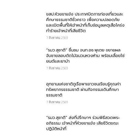
ขสป.ห้วยขาแข้ง ประกาศปิดการท่องเที่ยวและ
ศึกษาธรรมชาติชั่วคราว เพื่อความปลอดภัย
และเปิดพื้นที่ให้เจ้าหน้าที่เก็บข้อมูลเหตุเสือโคร่ง
ทำร้ายเจ้าหน้าที่เสียชีวิต
7 สิงหาคม 2569
“รมว.สุชาติ” ชื่นชม​ จนท.อช.พุเตย​ ขยายผล
จับชายลอบตัดไม้ฉนวนหวงห้าม พร้อมเลื่อยโซ่
ยนต์และยาบ้า
7 สิงหาคม 2569
อุทยานแห่งชาติภูเรือพาเยาวชนเรียนรู้คุณค่า
ทรัพยากรธรรมชาติ ผ่านกิจกรรมเดินศึกษา
ธรรมชาติ
7 สิงหาคม 2569
“รมว.สุชาติ” ส่งที่ปรึกษาฯ ร่วมพิธีสวดพระ
อภิธรรม เจ้าหน้าที่ห้วยขาแข้ง เสียชีวิตขณะ
ปฏิบัติหน้าที่