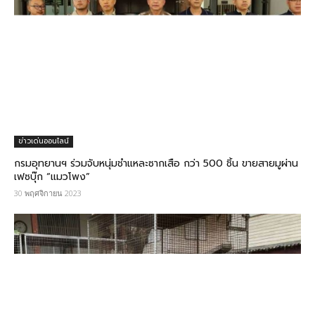
ข่าวเด่นออนไลน์
กรมอุทยานฯ ร่วมจับหนุ่มชำแหละซากเสือ กว่า 500 ชิ้น ขายสายมูผ่าน
เฟซบุ๊ก “แมวโพง”
30 พฤศจิกายน 2023