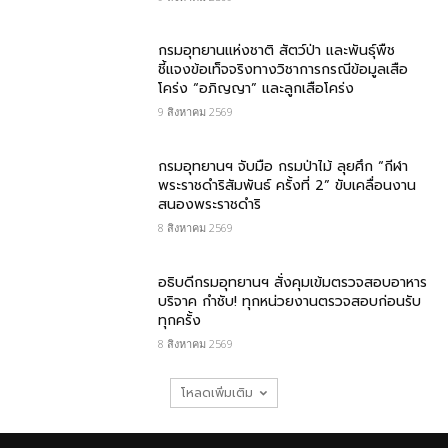
กรมอุทยานแห่งชาติ สัตว์ป่า และพันธุ์พืช​
ชี้แจงข้อเท็จจริงทางวิชาการกรณีข้อมูลเสือ
โคร่ง “อภิญญา” และลูกเสือโคร่ง
9 สิงหาคม 2569
กรมอุทยานฯ จับมือ กรมป่าไม้ ลุยศึก “กีฬา
พระราชดำริสัมพันธ์ ครั้งที่ 2” ขับเคลื่อนงาน
สนองพระราชดำริ
8 สิงหาคม 2569
อธิบดีกรมอุทยานฯ สั่งคุมเข้มตรวจสอบอาหาร
บริจาค​ กำชับ! ทุกหน่วยงานตรวจสอบก่อนรับ
ทุกครั้ง
8 สิงหาคม 2569
โหลดเพิ่มเติม