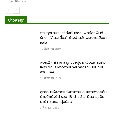
15 กุมภาพันธ์ 2022
ข่าวล่าสุด
กรมอุทยานฯ เร่งส่งทีมสัตวแพทย์ลงพื้นที่
รักษา “สีดอเดี่ยว” ช้างป่าสลักพระบาดเจ็บขา
หลัง
10 สิงหาคม 2569
สบอ.2 (ศรีราชา) รุดช่วยผู้บาดเจ็บและส่งทีม
เฝ้าระวัง เร่งติดตามช้างป่าถูกรถชนบนถนน
สาย 344
10 สิงหาคม 2569
อุทยานแห่งชาติแก่งกระจาน สนธิกำลังลุยค้น
บ้านป่าเด็งใต้ รวบ 18 ต่างด้าว ยึดอาวุธปืน-
ยาบ้า-ชุดชนกลุ่มน้อย
9 สิงหาคม 2569