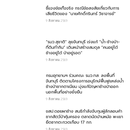
ชี้แจงข้อเท็จจริง กรณีข้อสงสัยเกี่ยวกับการ
เสียชีวิตของ “นายศักดิ์กรินทร์ วิชาจารย์”
9 สิงหาคม 2569
“รมว.สุชาติ” ลุยจันทบุรี เร่งแก้ “น้ำ-ช้างป่า-
ที่ดินทำกิน” เดินหน้าสร้างสมดุล “คนอยู่ได้
ช้างอยู่ได้ ป่าอยู่รอด”
9 สิงหาคม 2569
กรมอุทยานฯ ร่วมคณะ รมว.ทส. ลงพื้นที่
จันทบุรี ติดตามโครงการอนุรักษ์ฟื้นฟูแหล่งน้ำ
ช้างป่าชากตาเนียม มุ่งแก้ปัญหาช้างป่าออก
นอกพื้นที่อย่างยั่งยืน
9 สิงหาคม 2569
ขสป.ดอยผาช้าง สนธิกำลังจับกุมผู้ลักลอบค้า
ซากสัตว์ป่าคุ้มครอง ตลาดนัดบ้านหม้อ พะเยา
ยึดซากตะกวดเกือบ 17 กก.
9 สิงหาคม 2569