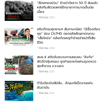
“สีดอทองม้วน” ช้างป่าวัยราว 50 ปี ล้มแล้ว
หลังทีมสัตวแพทย์รักษาอาการบาดเจ็บต่อ
เนื่อง
7 สิงหาคม 2569
อธิบดีกรมอุทยานฯ สัมภาษณ์สด “มีเรื่องต้อง
คุย” ช่อง Ch7HD ถอดรหัสสัญชาตญาณ
“เสือโคร่ง” หลังเกิดเหตุทำร้ายเจ้าหน้าที่เสีย
ชีวิต
7 สิงหาคม 2569
สบอ.4 สกัดจับขบวนการลอบขน “ลิงกัง”
สัตว์ป่าคุ้มครอง ซุกท้ายรถเก๋งผ่านจุดตรวจ
สุขสำราญ จ.ระนอง
7 สิงหาคม 2569
ทำไมต้องไปสิมิลัน… อัญมณีเม็ดงามแห่ง
อันดามัน
7 สิงหาคม 2569