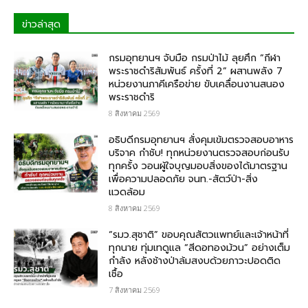
ข่าวล่าสุด
กรมอุทยานฯ จับมือ กรมป่าไม้ ลุยศึก “กีฬา
พระราชดำริสัมพันธ์ ครั้งที่ 2” ผสานพลัง 7
หน่วยงานภาคีเครือข่าย ขับเคลื่อนงานสนอง
พระราชดำริ
8 สิงหาคม 2569
อธิบดีกรมอุทยานฯ สั่งคุมเข้มตรวจสอบอาหาร
บริจาค​ กำชับ! ทุกหน่วยงานตรวจสอบก่อนรับ
ทุกครั้ง วอนผู้ใจบุญมอบสิ่งของได้มาตรฐาน
เพื่อความปลอดภัย​ จนท.-สัตว์ป่า-สิ่ง
แวดล้อม
8 สิงหาคม 2569
“รมว.สุชาติ” ขอบคุณสัตวแพทย์และเจ้าหน้าที่
ทุกนาย ทุ่มเทดูแล “สีดอทองม้วน” อย่างเต็ม
กำลัง หลังช้างป่าล้มสงบด้วยภาวะปอดติด
เชื้อ
7 สิงหาคม 2569