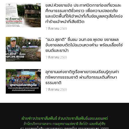
ขสป.ห้วยขาแข้ง ประกาศปิดการท่องเที่ยวและ
ศึกษาธรรมชาติชั่วคราว เพื่อความปลอดภัย
และเปิดพื้นที่ให้เจ้าหน้าที่เก็บข้อมูลเหตุเสือโคร่ง
ทำร้ายเจ้าหน้าที่เสียชีวิต
7 สิงหาคม 2569
“รมว.สุชาติ” ชื่นชม​ จนท.อช.พุเตย​ ขยายผล
จับชายลอบตัดไม้ฉนวนหวงห้าม พร้อมเลื่อยโซ่
ยนต์และยาบ้า
7 สิงหาคม 2569
อุทยานแห่งชาติภูเรือพาเยาวชนเรียนรู้คุณค่า
ทรัพยากรธรรมชาติ ผ่านกิจกรรมเดินศึกษา
ธรรมชาติ
7 สิงหาคม 2569
ฝ่ายข่าวประชาสัมพันธ์ ส่วนประชาสัมพันธ์และเผยแพร่
สำนักบริหารงานกลาง กรมอุทยานแห่งชาติ สัตว์ป่า และพันธุ์พืช
61 ถนนพหลโยธิน แขวงลาดยาว เขตจตุจักร กรุงเทพมหานคร 10900