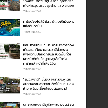
“ลิงกัง” สัตว์ป่าคุ้มครอง ซุกท้ายรถ
เก๋งผ่านจุดตรวจสุขสำราญ จ.ระนอง
7 สิงหาคม 2569
ทำไมต้องไปสิมิลัน… อัญมณีเม็ดงาม
แห่งอันดามัน
7 สิงหาคม 2569
ขสป.ห้วยขาแข้ง ประกาศปิดการท่อง
เที่ยวและศึกษาธรรมชาติชั่วคราว
เพื่อความปลอดภัยและเปิดพื้นที่ให้
เจ้าหน้าที่เก็บข้อมูลเหตุเสือโคร่ง
ทำร้ายเจ้าหน้าที่เสียชีวิต
7 สิงหาคม 2569
“รมว.สุชาติ” ชื่นชม​ จนท.อช.พุเตย​
ขยายผลจับชายลอบตัดไม้ฉนวนหวง
ห้าม พร้อมเลื่อยโซ่ยนต์และยาบ้า
7 สิงหาคม 2569
อุทยานแห่งชาติภูเรือพาเยาวชนเรียน