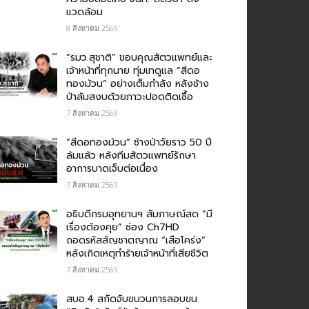
แวดล้อม
8 สิงหาคม 2569
“รมว.สุชาติ” ขอบคุณสัตวแพทย์และ
เจ้าหน้าที่ทุกนาย ทุ่มเทดูแล “สีดอ
ทองม้วน” อย่างเต็มกำลัง หลังช้าง
ป่าล้มสงบด้วยภาวะปอดติดเชื้อ
7 สิงหาคม 2569
“สีดอทองม้วน” ช้างป่าวัยราว 50 ปี
ล้มแล้ว หลังทีมสัตวแพทย์รักษา
อาการบาดเจ็บต่อเนื่อง
7 สิงหาคม 2569
อธิบดีกรมอุทยานฯ สัมภาษณ์สด “มี
เรื่องต้องคุย” ช่อง Ch7HD
ถอดรหัสสัญชาตญาณ “เสือโคร่ง”
หลังเกิดเหตุทำร้ายเจ้าหน้าที่เสียชีวิต
7 สิงหาคม 2569
สบอ.4 สกัดจับขบวนการลอบขน