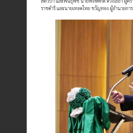
สัตว์ป่า และพันธุ์พืช นายพงษ์ศักดิ์ ด้วงโยธา 
ราชดำริ และนายเทอดไทย ขวัญทอง ผู้อำนวยการสำนั