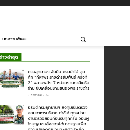
บทความพิเศษ
ข่าวล่าสุด
กรมอุทยานฯ จับมือ กรมป่าไม้ ลุย
ศึก “กีฬาพระราชดำริสัมพันธ์ ครั้งที่
2” ผสานพลัง 7 หน่วยงานภาคีเครือ
ข่าย ขับเคลื่อนงานสนองพระราชดำริ
8 สิงหาคม 2569
อธิบดีกรมอุทยานฯ สั่งคุมเข้มตรวจ
สอบอาหารบริจาค​ กำชับ! ทุกหน่วย
งานตรวจสอบก่อนรับทุกครั้ง วอนผู้
ใจบุญมอบสิ่งของได้มาตรฐานเพื่อ
ความปลอดภัย​ จนท.-สัตว์ป่า-สิ่ง