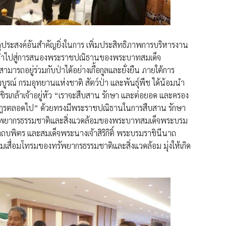
วัตถุประสงค์อันสำคัญยิ่งในการ เพิ่มประสิทธิภาพการบริหารงาน
ะนำไปสู่การสนองพระราชปณิธานของพระบาทสมเด็จ
สามารถอยู่ร่วมกับป่าได้อย่างเกื้อกูลและยั่งยืน ภายใต้การ
ูรณ์ กรมอุทยานแห่งชาติ สัตว์ป่า และพันธุ์พืช ได้น้อมนำ
ล้าเจ้าอยู่หัว “เราจะสืบสาน รักษา และต่อยอด และครอง
ษฎรตลอดไป” ด้วยทรงมีพระราชปณิธานในการสืบสาน รักษา
รัพยากรธรรมชาติและสิ่งแวดล้อมของพระบาทสมเด็จพระบรม
พิตร และสมเด็จพระนางเจ้าสิริกิติ์ พระบรมราชินีนาถ
สื่อมโทรมของทรัพยากรธรรมชาติและสิ่งแวดล้อม มุ่งให้เกิด