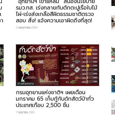
น
“อุทยานฯ เขาแหลม” สนองนโยบาย
บ
รมว.ทส. เร่งทลายกับดักตะปูเรือใบไม้
ก
ไผ่-เร่งส่งเกลือสีผิดธรรมชาติตรวจ
ชา
สอบ สั่ง! แจ้งความเอาผิดถึงที่สุด!
2 พฤษภาคม 2569
ข่าวส่วนกลาง
กรมอุทยานแห่งชาติฯ เผยเดือน
มกราคม 65 เก็บกู้กับดักสัตว์ป่าทั่ว
ประเทศเกือบ 2,500 ชิ้น
7 เมษายน 2565