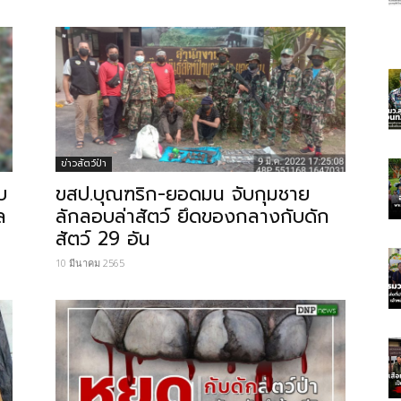
ข่าวสัตว์ป่า
บ
ขสป.บุณฑริก-ยอดมน จับกุมชาย
ล
ลักลอบล่าสัตว์​ ยึดของกลางกับดัก
สัตว์ 29 อัน
10 มีนาคม 2565