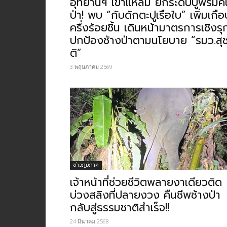
อุทยานฯ เขาแหลม ยกระดับปูพรมค้
ป่า! พบ “กับดักตะปูเรือใบ” เพิ่มเกือ
ครึ่งร้อยชิ้น เดินหน้ามาตรการเชิงรุ
ปกป้องช้างป่าตามนโยบาย “รมว.สุ
ติ”
3 พฤษภาคม 2569
ข่าวภูมิภาค
เจ้าหน้าที่ช่วยชีวิตพลายงาเดียวติด
บ่วงสลิงที่ปลายงวง คืนชีพช้างป่า
กลับสู่ธรรมชาติสำเร็จ!!
24 มีนาคม 2568