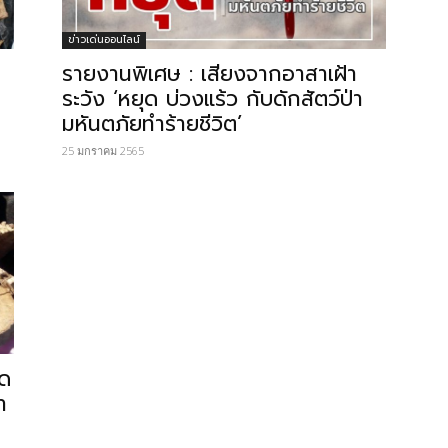
ข่าวเด่นออนไลน์
รายงานพิเศษ : เสียงจากอาสาเฝ้า
ระวัง ‘หยุด บ่วงแร้ว กับดักสัตว์ป่า
มหันตภัยทำร้ายชีวิต’
25 มกราคม 2565
ิด
ำ