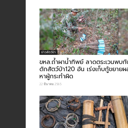
ข่าวสัตว์ป่า
ขหล.ถ้ำผาน้ำทิพย์​ ลาดตระเวนพบกั
ดักสัตว์ป่า120 อัน เร่งเก็บกู้ขยายผ
หาผู้กระทำผิด
22 มีนาคม 2565