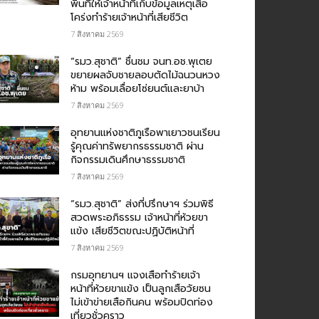
พื้นที่ให้เจ้าหน้าที่เก็บข้อมูลเหตุเสือ
โคร่งทำร้ายเจ้าหน้าที่เสียชีวิต
7 สิงหาคม 2569
“รมว.สุชาติ” ชื่นชม​ จนท.อช.พุเตย​
ขยายผลจับชายลอบตัดไม้ฉนวนหวง
ห้าม พร้อมเลื่อยโซ่ยนต์และยาบ้า
7 สิงหาคม 2569
อุทยานแห่งชาติภูเรือพาเยาวชนเรียน
รู้คุณค่าทรัพยากรธรรมชาติ ผ่าน
กิจกรรมเดินศึกษาธรรมชาติ
7 สิงหาคม 2569
“รมว.สุชาติ” ส่งที่ปรึกษาฯ ร่วมพิธี
สวดพระอภิธรรม เจ้าหน้าที่ห้วยขา
แข้ง เสียชีวิตขณะปฏิบัติหน้าที่
7 สิงหาคม 2569
กรม​อุทยานฯ แจงเสือทำร้ายเจ้า
หน้าที่ห้วยขาแข้ง เป็นลูกเสือวัยซน
ไม่เข้าข่ายเสือกินคน พร้อมปิดท่อง
เที่ยวชั่วคราว