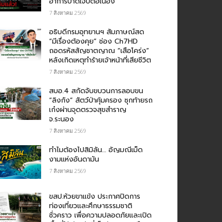
อาการบาดเจ็บต่อเนื่อง
7 สิงหาคม 2569
อธิบดีกรมอุทยานฯ สัมภาษณ์สด
“มีเรื่องต้องคุย” ช่อง Ch7HD
ถอดรหัสสัญชาตญาณ “เสือโคร่ง”
หลังเกิดเหตุทำร้ายเจ้าหน้าที่เสียชีวิต
7 สิงหาคม 2569
สบอ.4 สกัดจับขบวนการลอบขน
“ลิงกัง” สัตว์ป่าคุ้มครอง ซุกท้ายรถ
เก๋งผ่านจุดตรวจสุขสำราญ
จ.ระนอง
7 สิงหาคม 2569
ทำไมต้องไปสิมิลัน… อัญมณีเม็ด
งามแห่งอันดามัน
7 สิงหาคม 2569
ขสป.ห้วยขาแข้ง ประกาศปิดการ
ท่องเที่ยวและศึกษาธรรมชาติ
ชั่วคราว เพื่อความปลอดภัยและเปิด