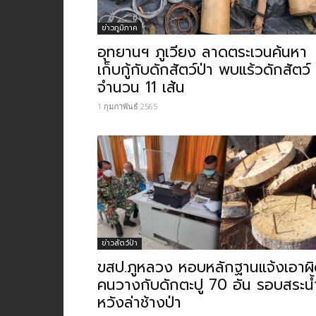
ข่าวภูมิภาค
อุทยานฯ ​ภูเวียง ลาดตระเวนค้นหา
เก็บกู้กับดักสัตว์ป่า พบแร้วดักสัตว์
จำนวน 11 เส้น
1 กุมภาพันธ์ 2565
ข่าวสัตว์ป่า
ขสป.ภูหลวง หอบหลักฐานแจ้งเอาผ
คนวางกับดักตะปู 70 อัน รอบสระน้
หวังล่าช้างป่า