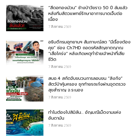
“สีดอทองม้วน” ช้างป่าวัยราว 50 ปี ล้มแล้ว
หลังทีมสัตวแพทย์รักษาอาการบาดเจ็บต่อ
เนื่อง
7 สิงหาคม 2569
อธิบดีกรมอุทยานฯ สัมภาษณ์สด “มีเรื่องต้อง
คุย” ช่อง Ch7HD ถอดรหัสสัญชาตญาณ
“เสือโคร่ง” หลังเกิดเหตุทำร้ายเจ้าหน้าที่เสีย
ชีวิต
7 สิงหาคม 2569
สบอ.4 สกัดจับขบวนการลอบขน “ลิงกัง”
สัตว์ป่าคุ้มครอง ซุกท้ายรถเก๋งผ่านจุดตรวจ
สุขสำราญ จ.ระนอง
7 สิงหาคม 2569
ทำไมต้องไปสิมิลัน… อัญมณีเม็ดงามแห่ง
อันดามัน
7 สิงหาคม 2569