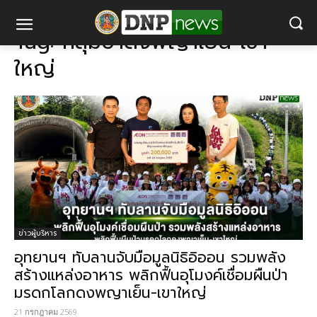
แท็ก
กลุ่มป่าดงพญาเย็น-เขาใหญ่
Tag:
กลุ่มป่าดงพญาเย็น-เขา
ใหญ่
ข่าวผู้บริหาร
อุทยานฯ ทับลานจับมือมูลนิธิอิออน รวมพลัง
สร้างแหล่งอาหาร พลิกฟื้นอุโมงค์เชื่อมผืนป่า
มรดกโลกดงพญาเย็น-เขาใหญ่
21 กรกฎาคม 2569