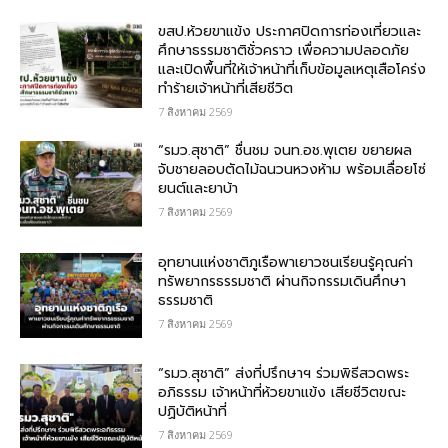
ขสป.ห้วยขาแข้ง ประกาศปิดการท่องเที่ยวและ
ศึกษาธรรมชาติชั่วคราว เพื่อความปลอดภัย
และเปิดพื้นที่ให้เจ้าหน้าที่เก็บข้อมูลเหตุเสือโคร่ง
ทำร้ายเจ้าหน้าที่เสียชีวิต
7 สิงหาคม 2569
“รมว.สุชาติ” ชื่นชม​ จนท.อช.พุเตย​ ขยายผล
จับชายลอบตัดไม้ฉนวนหวงห้าม พร้อมเลื่อยโซ่
ยนต์และยาบ้า
7 สิงหาคม 2569
อุทยานแห่งชาติภูเรือพาเยาวชนเรียนรู้คุณค่า
ทรัพยากรธรรมชาติ ผ่านกิจกรรมเดินศึกษา
ธรรมชาติ
7 สิงหาคม 2569
“รมว.สุชาติ” ส่งที่ปรึกษาฯ ร่วมพิธีสวดพระ
อภิธรรม เจ้าหน้าที่ห้วยขาแข้ง เสียชีวิตขณะ
ปฏิบัติหน้าที่
7 สิงหาคม 2569