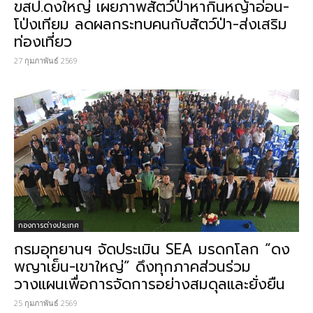
ขสป.ดงใหญ่ เผยภาพสัตว์ป่าหากินหญ้าอ่อน-
โป่งเทียม ลดผลกระทบคนกับสัตว์ป่า-ส่งเสริม
ท่องเที่ยว
27 กุมภาพันธ์ 2569
กองการต่างประเทศ
กรมอุทยานฯ จัดประเมิน SEA มรดกโลก “ดง
พญาเย็น-เขาใหญ่” ดึงทุกภาคส่วนร่วม
วางแผนเพื่อการจัดการอย่างสมดุลและยั่งยืน
25 กุมภาพันธ์ 2569