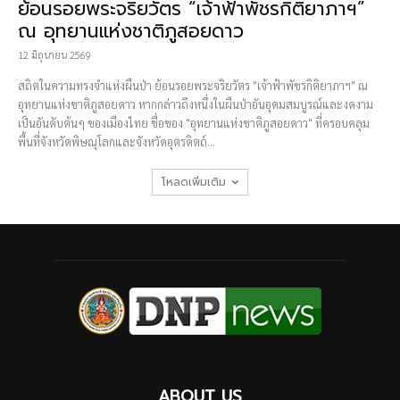
ย้อนรอยพระจริยวัตร “เจ้าฟ้าพัชรกิติยาภาฯ”
ณ อุทยานแห่งชาติภูสอยดาว
12 มิถุนายน 2569
สถิตในความทรงจำแห่งผืนป่า ย้อนรอยพระจริยวัตร "เจ้าฟ้าพัชรกิติยาภาฯ" ณ
อุทยานแห่งชาติภูสอยดาว หากกล่าวถึงหนึ่งในผืนป่าอันอุดมสมบูรณ์และงดงาม
เป็นอันดับต้นๆ ของเมืองไทย ชื่อของ "อุทยานแห่งชาติภูสอยดาว" ที่ครอบคลุม
พื้นที่จังหวัดพิษณุโลกและจังหวัดอุตรดิตถ์...
โหลดเพิ่มเติม
ABOUT US