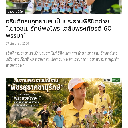
ข่าวงานวิจัย
อธิบดีกรมอุทยานฯ เป็นประธานพิธีปิดค่าย
“เยาวชน…รักษ์พงไพร เฉลิมพระเกียรติ 60
พรรษา”
17 มิถุนายน 2569
อธิบดีกรมอุทยานฯ เป็นประธานในพิธีปิดโครงการ ค่าย “เยาวชน...รักษ์พงไพร
เฉลิมพระเกียรติ 60 พรรษา สมเด็จพระเทพรัตนราชสุดาฯ สยามบรมราชกุมารี”
นายอรรถพล...