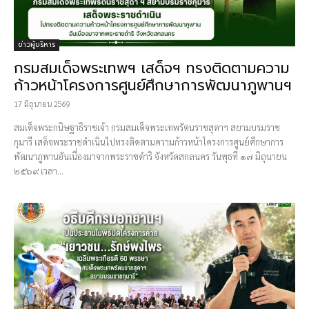
ข่าวผู้บริหาร
​กรมสมเด็จพระเทพฯ เสด็จฯ ทรงติดตามความ
ก้าวหน้าโครงการศูนย์ศึกษาการพัฒนาภูพานฯ
17 มิถุนายน 2569
สมเด็จพระกนิษฐาธิราชเจ้า กรมสมเด็จพระเทพรัตนราชสุดาฯ สยามบรมราช
กุมารี เสด็จพระราชดำเนินไปทรงติดตามความก้าวหน้าโครงการศูนย์ศึกษาการ
พัฒนาภูพานอันเนื่องมาจากพระราชดำริ จังหวัดสกลนคร วันพุธที่ ๑๗ มิถุนายน
๒๕๖๙ เวลา...