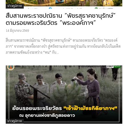
ข่าวภูมิภาค
สืบสานพระราชปณิธาน “พัชรสุธาคชานุรักษ์”
ตามรอยพระจริยวัตร “พระองค์ภาฯ”
14 มิถุนายน 2569
สืบสานพระราชปณิธาน “พัชรสุธาคชานุรักษ์” ตามรอยพระจริยวัตร "พระองค์
ภาฯ" จากหยาดเหงื่อกลางป่า สู่ศรัทธาแห่งการอยู่ร่วมกัน หากย้อนกลับไปในอดีต
ภาพความขัดแย้งระหว่าง “คน” กับ...
ข่าวภูมิภาค