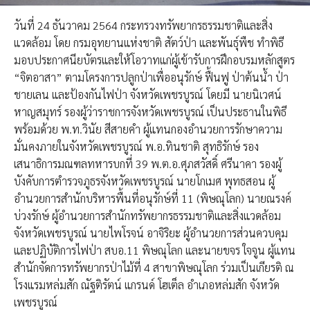
วันที่ 24 ธันวาคม 2564 กระทรวงทรัพยากรธรรมชาติและสิ่ง
แวดล้อม โดย กรมอุทยานแห่งชาติ สัตว์ป่า และพันธุ์พืช ทำพิธี
มอบประกาศนียบัตรและให้โอวาทแก่ผู้เข้ารับการฝึกอบรมหลักสูตร
“จิตอาสา” ตามโครงการปลูกป่าเพื่ออนุรักษ์ ฟื้นฟู ป่าต้นน้ำ ป่า
ชายเลน และป้องกันไฟป่า จังหวัดเพชรบูรณ์ โดยมี นายนิเวศน์
หาญสมุทร์
รองผู้ว่าราชการจังหวัดเพชรบูรณ์ เป็นประธานในพิธี
พร้อมด้วย พ.ท.วินัย สีสายคำ ผู้แทนกองอำนวยการรักษาความ
มั่นคงภายในจังหวัดเพชรบูรณ์ พ.อ.ทินชาติ สุทธิรักษ์ รอง
เสนาธิการมณฑลทหารบกที่ 39 พ.ต.อ.ศุภสวัสดิ์ ศรีนาคา รองผู้
บังคับการตำรวจภูธรจังหวัดเพชรบูรณ์ นายโกเมศ พุทธสอน ผู้
อำนวยการสำนักบริหารพื้นที่อนุรักษ์ที่ 11 (พิษณุโลก) นายณรงค์
บ่วงรักษ์ ผู้อำนวยการสำนักทรัพยากรธรรมชาติและสิ่งแวดล้อม
จังหวัดเพชรบูรณ์ นายไพโรจน์ อาจิริยะ ผู้อำนวยการส่วนควบคุม
และปฏิบัติการไฟป่า สบอ.11 พิษณุโลก และนายขจร ใจจูน ผู้แทน
สำนักจัดการทรัพยากรป่าไม้ที่ 4 สาขาพิษณุโลก ร่วมเป็นเกียรติ ณ
โรงแรมหล่มสัก ณัฐติรัตน์
แกรนด์ โฮเต็ล อำเภอหล่มสัก จังหวัด
เพชรบูรณ์