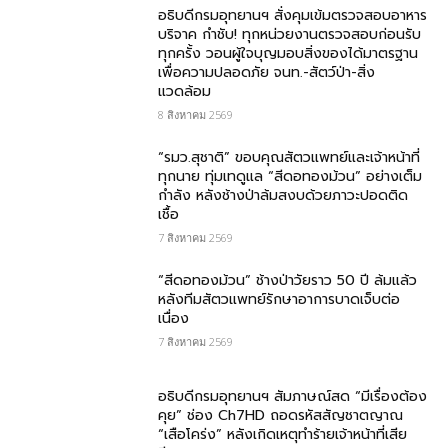
อธิบดีกรมอุทยานฯ สั่งคุมเข้มตรวจสอบอาหาร
บริจาค​ กำชับ! ทุกหน่วยงานตรวจสอบก่อนรับ
ทุกครั้ง วอนผู้ใจบุญมอบสิ่งของได้มาตรฐาน
เพื่อความปลอดภัย​ จนท.-สัตว์ป่า-สิ่ง
แวดล้อม
8 สิงหาคม 2569
“รมว.สุชาติ” ขอบคุณสัตวแพทย์และเจ้าหน้าที่
ทุกนาย ทุ่มเทดูแล “สีดอทองม้วน” อย่างเต็ม
กำลัง หลังช้างป่าล้มสงบด้วยภาวะปอดติด
เชื้อ
7 สิงหาคม 2569
“สีดอทองม้วน” ช้างป่าวัยราว 50 ปี ล้มแล้ว
หลังทีมสัตวแพทย์รักษาอาการบาดเจ็บต่อ
เนื่อง
7 สิงหาคม 2569
อธิบดีกรมอุทยานฯ สัมภาษณ์สด “มีเรื่องต้อง
คุย” ช่อง Ch7HD ถอดรหัสสัญชาตญาณ
“เสือโคร่ง” หลังเกิดเหตุทำร้ายเจ้าหน้าที่เสีย