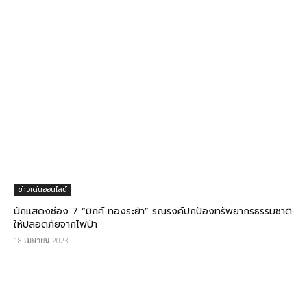
ข่าวเด่นออนไลน์
นักแสดงช่อง 7 “มิกค์ ทองระย้า” รณรงค์ปกป้องทรัพยากรธรรมชาติ
ให้ปลอดภัยจากไฟป่า
18 เมษายน 2023