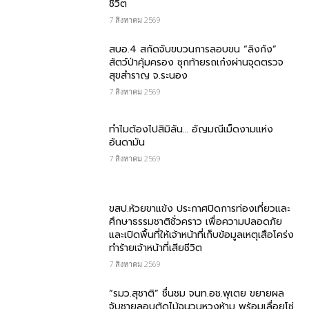
ชีวิต
7 สิงหาคม 2569
สบอ.4 สกัดจับขบวนการลอบขน “ลิงกัง”
สัตว์ป่าคุ้มครอง ซุกท้ายรถเก๋งผ่านจุดตรวจ
สุขสำราญ จ.ระนอง
7 สิงหาคม 2569
ทำไมต้องไปสิมิลัน… อัญมณีเม็ดงามแห่ง
อันดามัน
7 สิงหาคม 2569
ขสป.ห้วยขาแข้ง ประกาศปิดการท่องเที่ยวและ
ศึกษาธรรมชาติชั่วคราว เพื่อความปลอดภัย
และเปิดพื้นที่ให้เจ้าหน้าที่เก็บข้อมูลเหตุเสือโคร่ง
ทำร้ายเจ้าหน้าที่เสียชีวิต
7 สิงหาคม 2569
“รมว.สุชาติ” ชื่นชม​ จนท.อช.พุเตย​ ขยายผล
จับชายลอบตัดไม้ฉนวนหวงห้าม พร้อมเลื่อยโซ่