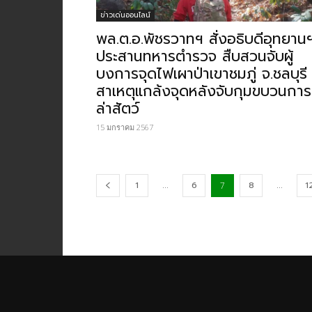
ข่าวเด่นออนไลน์
พล.ต.อ.พัชรวาทฯ สั่งอธิบดีอุทยาน
ประสานทหารตำรวจ สืบสวนจับผู้
บงการจุดไฟเผาป่าเขาชมภู่ จ.ชลบุรี
สาเหตุแกล้งจุดหลังจับกุมขบวนการ
ล่าสัตว์
15 มกราคม 2567
1
...
6
8
...
1
7