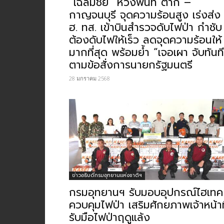
“เฉลิมชัย” ห่วงพื้นที่ ตาก –
กาญจนบุรี จุดความร้อนสูง เร่งส่ง
ฮ. ทส. เข้าบินสำรวจดับไฟป่า กำชับ
ต้องดับไฟให้เร็ว ลดจุดความร้อนให้
มากที่สุด พร้อมย้ำ “เจอเผา จับทันท
ตามข้อสั่งการนายกรัฐมนตรี
28 มกราคม 2568
ข่าวอธิบดีกรมอุทยานแห่งชาติฯ
กรมอุทยานฯ รับมอบอุปกรณ์ไฮเทค
ควบคุมไฟป่า เสริมศักยภาพเจ้าหน้าที
รับมือไฟป่าฤดูแล้ง