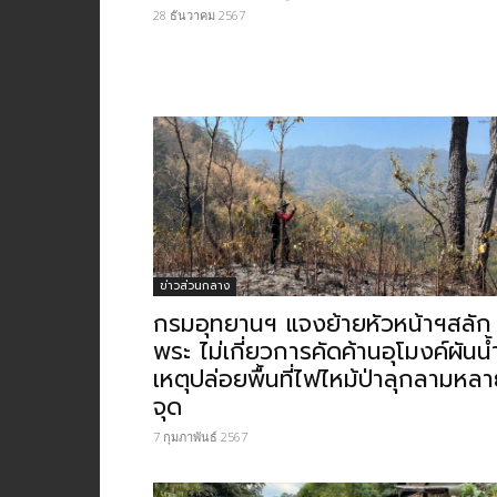
28 ธันวาคม 2567
ข่าวส่วนกลาง
กรมอุทยานฯ แจงย้ายหัวหน้าฯสลัก
พระ ไม่เกี่ยวการคัดค้านอุโมงค์ผันน้
เหตุปล่อยพื้นที่ไฟไหม้ป่าลุกลามหล
จุด
7 กุมภาพันธ์ 2567