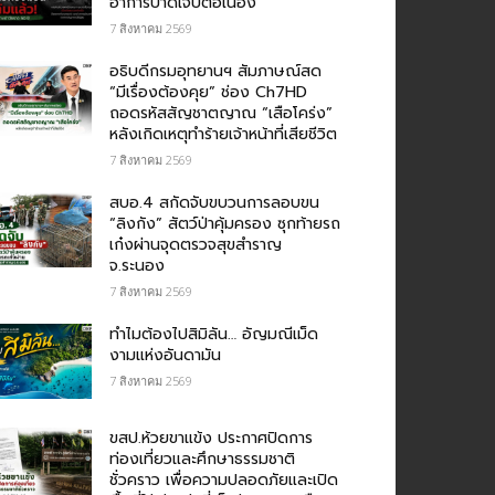
อาการบาดเจ็บต่อเนื่อง
7 สิงหาคม 2569
อธิบดีกรมอุทยานฯ สัมภาษณ์สด
“มีเรื่องต้องคุย” ช่อง Ch7HD
ถอดรหัสสัญชาตญาณ “เสือโคร่ง”
หลังเกิดเหตุทำร้ายเจ้าหน้าที่เสียชีวิต
7 สิงหาคม 2569
สบอ.4 สกัดจับขบวนการลอบขน
“ลิงกัง” สัตว์ป่าคุ้มครอง ซุกท้ายรถ
เก๋งผ่านจุดตรวจสุขสำราญ
จ.ระนอง
7 สิงหาคม 2569
ทำไมต้องไปสิมิลัน… อัญมณีเม็ด
งามแห่งอันดามัน
7 สิงหาคม 2569
ขสป.ห้วยขาแข้ง ประกาศปิดการ
ท่องเที่ยวและศึกษาธรรมชาติ
ชั่วคราว เพื่อความปลอดภัยและเปิด