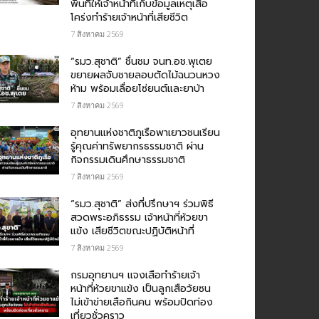
พื้นที่ให้เจ้าหน้าที่เก็บข้อมูลเหตุเสือ
โคร่งทำร้ายเจ้าหน้าที่เสียชีวิต
7 สิงหาคม 2569
“รมว.สุชาติ” ชื่นชม​ จนท.อช.พุเตย​
ขยายผลจับชายลอบตัดไม้ฉนวนหวง
ห้าม พร้อมเลื่อยโซ่ยนต์และยาบ้า
7 สิงหาคม 2569
อุทยานแห่งชาติภูเรือพาเยาวชนเรียน
รู้คุณค่าทรัพยากรธรรมชาติ ผ่าน
กิจกรรมเดินศึกษาธรรมชาติ
7 สิงหาคม 2569
“รมว.สุชาติ” ส่งที่ปรึกษาฯ ร่วมพิธี
สวดพระอภิธรรม เจ้าหน้าที่ห้วยขา
แข้ง เสียชีวิตขณะปฏิบัติหน้าที่
7 สิงหาคม 2569
กรม​อุทยานฯ แจงเสือทำร้ายเจ้า
หน้าที่ห้วยขาแข้ง เป็นลูกเสือวัยซน
ไม่เข้าข่ายเสือกินคน พร้อมปิดท่อง
เที่ยวชั่วคราว