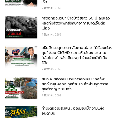
เชื้อ
7 สิงหาคม 2569
“สีดอทองม้วน” ช้างป่าวัยราว 50 ปี ล้มแล้ว
หลังทีมสัตวแพทย์รักษาอาการบาดเจ็บต่อ
เนื่อง
7 สิงหาคม 2569
อธิบดีกรมอุทยานฯ สัมภาษณ์สด “มีเรื่องต้อง
คุย” ช่อง Ch7HD ถอดรหัสสัญชาตญาณ
“เสือโคร่ง” หลังเกิดเหตุทำร้ายเจ้าหน้าที่เสีย
ชีวิต
7 สิงหาคม 2569
สบอ.4 สกัดจับขบวนการลอบขน “ลิงกัง”
สัตว์ป่าคุ้มครอง ซุกท้ายรถเก๋งผ่านจุดตรวจ
สุขสำราญ จ.ระนอง
7 สิงหาคม 2569
ทำไมต้องไปสิมิลัน… อัญมณีเม็ดงามแห่ง
อันดามัน