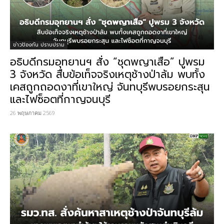
ข่าวป้องกัน ปราบปราม
อธิบดีกรมอุทยานฯ สั่ง “ชุดพญาเสือ” ปูพรม
3 จังหวัด​ สืบข้อเท็จจริง​เหตุช้างป่าล้ม พบทั้ง
เคสถูกถอดงาที่เขาใหญ่ จันทบุรีพบรอยกระสุน
และไฟซ็อตที่กาญจนบุรี
26 พฤษภาคม 2569