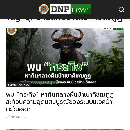
แท็ก
อุทยานแห่งชาติเขาคิชฌกูฏ
Tag:
อุทยานแห่งชาติเขาคิชฌกูฏ
SMART PATROL
พบ “กระทิง” หากินกลางผืนป่าเขาคิชฌกูฏ
สะท้อนความอุดมสมบูรณ์ของระบบนิเวศป่า
ตะวันออก
2 สิงหาคม 2569