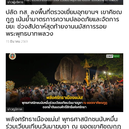
ข่าวผู้บริหาร
ปลัด ทส. ลงพื้นที่ตรวจเยี่ยมอุทยานฯ เขาคิชฌ
กูฏ เน้นย้ำมาตรการความปลอดภัยและจัดการ
ขยะ ช่วงสัปดาห์สุดท้ายงานนมัสการรอย
พระพุทธบาทพลวง
15 มีนาคม 2569
ข่าวภูมิภาค
พลังศรัทธาเนืองแน่น! พุทธศาสนิกชนนับหมื่น
ร่วมเวียนเทียนวันมาฆบูชา ณ ยอดเขาคิชฌกูฏ