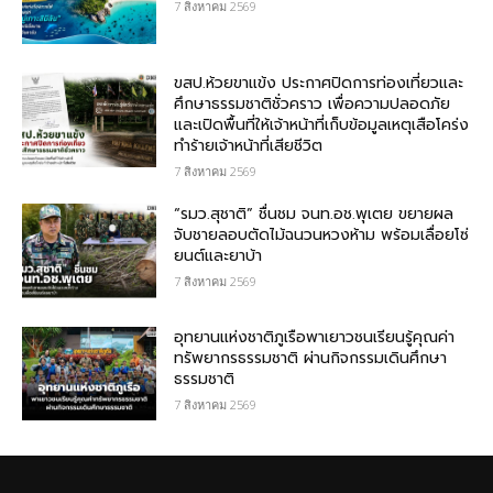
7 สิงหาคม 2569
ขสป.ห้วยขาแข้ง ประกาศปิดการท่องเที่ยวและ
ศึกษาธรรมชาติชั่วคราว เพื่อความปลอดภัย
และเปิดพื้นที่ให้เจ้าหน้าที่เก็บข้อมูลเหตุเสือโคร่ง
ทำร้ายเจ้าหน้าที่เสียชีวิต
7 สิงหาคม 2569
“รมว.สุชาติ” ชื่นชม​ จนท.อช.พุเตย​ ขยายผล
จับชายลอบตัดไม้ฉนวนหวงห้าม พร้อมเลื่อยโซ่
ยนต์และยาบ้า
7 สิงหาคม 2569
อุทยานแห่งชาติภูเรือพาเยาวชนเรียนรู้คุณค่า
ทรัพยากรธรรมชาติ ผ่านกิจกรรมเดินศึกษา
ธรรมชาติ
7 สิงหาคม 2569