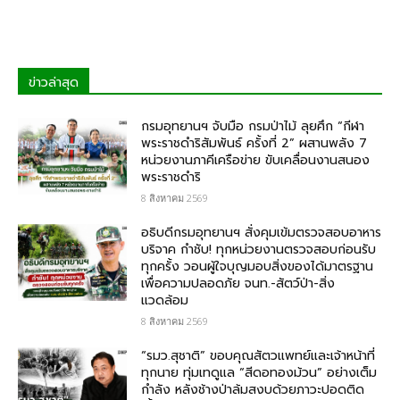
ข่าวล่าสุด
กรมอุทยานฯ จับมือ กรมป่าไม้ ลุยศึก “กีฬา
พระราชดำริสัมพันธ์ ครั้งที่ 2” ผสานพลัง 7
หน่วยงานภาคีเครือข่าย ขับเคลื่อนงานสนอง
พระราชดำริ
8 สิงหาคม 2569
อธิบดีกรมอุทยานฯ สั่งคุมเข้มตรวจสอบอาหาร
บริจาค​ กำชับ! ทุกหน่วยงานตรวจสอบก่อนรับ
ทุกครั้ง วอนผู้ใจบุญมอบสิ่งของได้มาตรฐาน
เพื่อความปลอดภัย​ จนท.-สัตว์ป่า-สิ่ง
แวดล้อม
8 สิงหาคม 2569
“รมว.สุชาติ” ขอบคุณสัตวแพทย์และเจ้าหน้าที่
ทุกนาย ทุ่มเทดูแล “สีดอทองม้วน” อย่างเต็ม
กำลัง หลังช้างป่าล้มสงบด้วยภาวะปอดติด