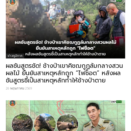
ข่าวภูมิภาค
ผลชันสูตรชัด! ช้างป่าเขาคิชฌกูฏล้มกลางสวน
ผลไม้ ยืนยันสาเหตุหลักถูก “ไฟช็อต” หลังผล
ชันสูตรชี้เป็นสาเหตุหลักทำให้ช้างป่าตาย​
26 พฤษภาคม 2569