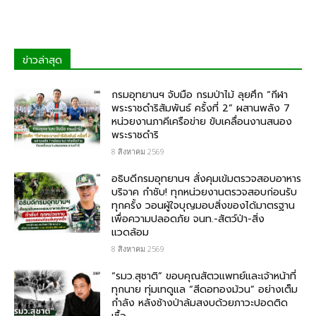
ข่าวล่าสุด
กรมอุทยานฯ จับมือ กรมป่าไม้ ลุยศึก “กีฬา
พระราชดำริสัมพันธ์ ครั้งที่ 2” ผสานพลัง 7
หน่วยงานภาคีเครือข่าย ขับเคลื่อนงานสนอง
พระราชดำริ
8 สิงหาคม 2569
อธิบดีกรมอุทยานฯ สั่งคุมเข้มตรวจสอบอาหาร
บริจาค​ กำชับ! ทุกหน่วยงานตรวจสอบก่อนรับ
ทุกครั้ง วอนผู้ใจบุญมอบสิ่งของได้มาตรฐาน
เพื่อความปลอดภัย​ จนท.-สัตว์ป่า-สิ่ง
แวดล้อม
8 สิงหาคม 2569
“รมว.สุชาติ” ขอบคุณสัตวแพทย์และเจ้าหน้าที่
ทุกนาย ทุ่มเทดูแล “สีดอทองม้วน” อย่างเต็ม
กำลัง หลังช้างป่าล้มสงบด้วยภาวะปอดติด