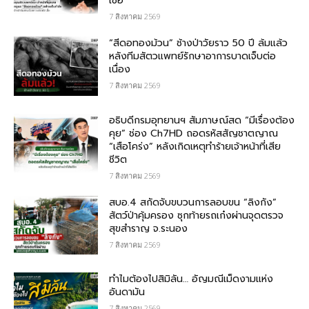
เชื้อ
7 สิงหาคม 2569
“สีดอทองม้วน” ช้างป่าวัยราว 50 ปี ล้มแล้ว
หลังทีมสัตวแพทย์รักษาอาการบาดเจ็บต่อ
เนื่อง
7 สิงหาคม 2569
อธิบดีกรมอุทยานฯ สัมภาษณ์สด “มีเรื่องต้อง
คุย” ช่อง Ch7HD ถอดรหัสสัญชาตญาณ
“เสือโคร่ง” หลังเกิดเหตุทำร้ายเจ้าหน้าที่เสีย
ชีวิต
7 สิงหาคม 2569
สบอ.4 สกัดจับขบวนการลอบขน “ลิงกัง”
สัตว์ป่าคุ้มครอง ซุกท้ายรถเก๋งผ่านจุดตรวจ
สุขสำราญ จ.ระนอง
7 สิงหาคม 2569
ทำไมต้องไปสิมิลัน… อัญมณีเม็ดงามแห่ง
อันดามัน
7 สิงหาคม 2569