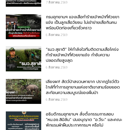
7 สิงหาคม 2569
กรม​อุทยานฯ แจงเสือทำร้ายเจ้าหน้าที่ห้วยขา
แข้ง เป็นลูกเสือวัยซน ไม่เข้าข่ายเสือกินคน
พร้อมปิดท่องเที่ยวชั่วคราว
6 สิงหาคม 2569
“รมว.สุชาติ” ให้กำลังใจทีมติดตามเสือโคร่ง
ทำร้ายเจ้าหน้าที่ห้วยขาแข้ง กำชับความ
ปลอดภัยสูงสุด
6 สิงหาคม 2569
เลียงผา! สัตว์ป่าสงวนหายาก ปรากฏโชว์ตัว
ใกล้ที่ทำการอุทยานแห่งชาติเขาสามร้อยยอด
สะท้อนความสมบูรณ์ของผืนป่า
6 สิงหาคม 2569
อธิบดีกรมอุทยานฯ​ สั่งตั้งกรรมการสอบ
“หน.อช.สิมิลัน” ปมอนุญาต “อ.วีระ” และคณะ
พักแรมฝ่าฝืนประกาศกรมฯ หรือไม่