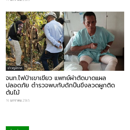
ข่าวภูมิภาค
จนท.ไฟป่าเขาเขียว แพทย์ผ่าตัดบาดแผล
ปลอดภัย ตำรวจพบกับดักปืนขึงลวดผูกติด
ต้นไม้
16 มกราคม 2565