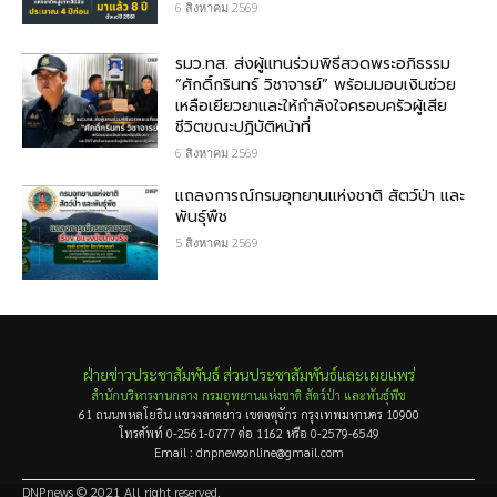
6 สิงหาคม 2569
รมว.ทส. ส่งผู้แทนร่วมพิธีสวดพระอภิธรรม
“ศักดิ์กรินทร์ วิชาจารย์” พร้อมมอบเงินช่วย
เหลือเยียวยาและให้กำลังใจครอบครัวผู้เสีย
ชีวิตขณะปฏิบัติหน้าที่
6 สิงหาคม 2569
แถลงการณ์กรมอุทยานแห่งชาติ สัตว์ป่า และ
พันธุ์พืช
5 สิงหาคม 2569
ฝ่ายข่าวประชาสัมพันธ์ ส่วนประชาสัมพันธ์และเผยแพร่
สำนักบริหารงานกลาง กรมอุทยานแห่งชาติ สัตว์ป่า และพันธุ์พืช
61 ถนนพหลโยธิน แขวงลาดยาว เขตจตุจักร กรุงเทพมหานคร 10900
โทรศัพท์ 0-2561-0777 ต่อ 1162 หรือ 0-2579-6549
Email : dnpnewsonline@gmail.com
DNPnews © 2021 All right reserved.