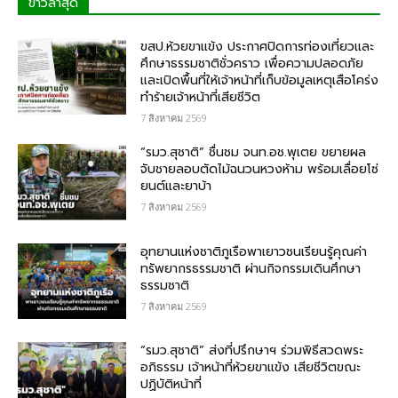
ข่าวล่าสุด
ขสป.ห้วยขาแข้ง ประกาศปิดการท่องเที่ยวและ
ศึกษาธรรมชาติชั่วคราว เพื่อความปลอดภัย
และเปิดพื้นที่ให้เจ้าหน้าที่เก็บข้อมูลเหตุเสือโคร่ง
ทำร้ายเจ้าหน้าที่เสียชีวิต
7 สิงหาคม 2569
“รมว.สุชาติ” ชื่นชม​ จนท.อช.พุเตย​ ขยายผล
จับชายลอบตัดไม้ฉนวนหวงห้าม พร้อมเลื่อยโซ่
ยนต์และยาบ้า
7 สิงหาคม 2569
อุทยานแห่งชาติภูเรือพาเยาวชนเรียนรู้คุณค่า
ทรัพยากรธรรมชาติ ผ่านกิจกรรมเดินศึกษา
ธรรมชาติ
7 สิงหาคม 2569
“รมว.สุชาติ” ส่งที่ปรึกษาฯ ร่วมพิธีสวดพระ
อภิธรรม เจ้าหน้าที่ห้วยขาแข้ง เสียชีวิตขณะ
ปฏิบัติหน้าที่