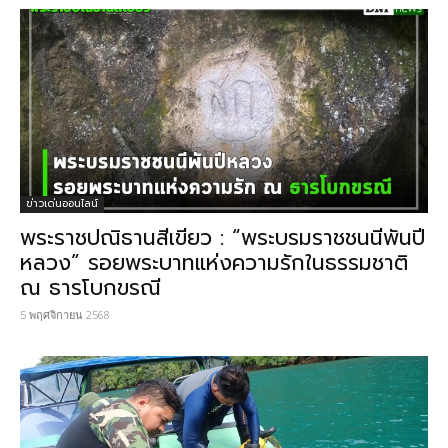
ข่าวเด่นออนไลน์
พระราชปณิธานสีเขียว : “พระบรมราชชนนีพันปี
หลวง” รอยพระบาทแห่งความรักในธรรมชาติ
ณ ธารโบกขรณี
5 พฤศจิกายน 2568