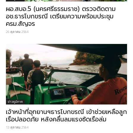
ผอ.สบอ.5 (นครศรีธรรมราช) ตรวจติดตาม
อช.ธารโบกขรณี เตรียมความพร้อมประชุม
ครม.สัญจร
26 ตุลาคม 2564
ข่าวภูมิภาค
เจ้าหน้าที่อุทยานฯธารโบกขรณี เข้าช่วยเหลือลูก
เรือปลอดภัย หลังคลื่นลมแรงซัดเรือล่ม
13 ตุลาคม 2564