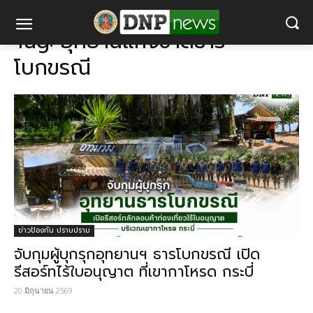
แท็ก
อุทยานแห่งชาติธารโบกขรณี
Tag:
อุทยานแห่งชาติธาร
โบกขรณี
ข่าวป้องกัน ปราบปราม
จับกุมผู้บุกรุกอุทยานฯ ธารโบกขรณี เปิด
รีสอร์ทไร้ใบอนุญาต ที่เขากาโหรด กระบี่
20 มิถุนายน 2569