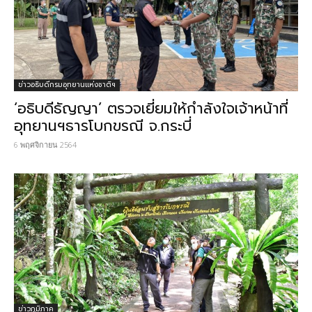
ข่าวอธิบดีกรมอุทยานแห่งชาติฯ
‘อธิบดีธัญญา’ ตรวจเยี่ยมให้กำลังใจเจ้าหน้าที่
อุทยานฯธารโบกขรณี จ.กระบี่
6 พฤศจิกายน 2564
ข่าวภูมิภาค