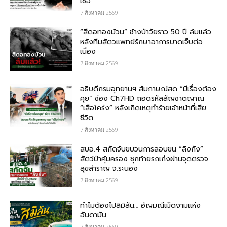
เชื้อ
7 สิงหาคม 2569
“สีดอทองม้วน” ช้างป่าวัยราว 50 ปี ล้มแล้ว
หลังทีมสัตวแพทย์รักษาอาการบาดเจ็บต่อ
เนื่อง
7 สิงหาคม 2569
อธิบดีกรมอุทยานฯ สัมภาษณ์สด “มีเรื่องต้อง
คุย” ช่อง Ch7HD ถอดรหัสสัญชาตญาณ
“เสือโคร่ง” หลังเกิดเหตุทำร้ายเจ้าหน้าที่เสีย
ชีวิต
7 สิงหาคม 2569
สบอ.4 สกัดจับขบวนการลอบขน “ลิงกัง”
สัตว์ป่าคุ้มครอง ซุกท้ายรถเก๋งผ่านจุดตรวจ
สุขสำราญ จ.ระนอง
7 สิงหาคม 2569
ทำไมต้องไปสิมิลัน… อัญมณีเม็ดงามแห่ง
อันดามัน
7 สิงหาคม 2569