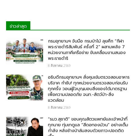
ข่าวล่าสุด
กรมอุทยานฯ จับมือ กรมป่าไม้ ลุยศึก “กีฬา
พระราชดำริสัมพันธ์ ครั้งที่ 2” ผสานพลัง 7
หน่วยงานภาคีเครือข่าย ขับเคลื่อนงานสนอง
พระราชดำริ
8 สิงหาคม 2569
อธิบดีกรมอุทยานฯ สั่งคุมเข้มตรวจสอบอาหาร
บริจาค​ กำชับ! ทุกหน่วยงานตรวจสอบก่อนรับ
ทุกครั้ง วอนผู้ใจบุญมอบสิ่งของได้มาตรฐาน
เพื่อความปลอดภัย​ จนท.-สัตว์ป่า-สิ่ง
แวดล้อม
8 สิงหาคม 2569
“รมว.สุชาติ” ขอบคุณสัตวแพทย์และเจ้าหน้าที่
ทุกนาย ทุ่มเทดูแล “สีดอทองม้วน” อย่างเต็ม
กำลัง หลังช้างป่าล้มสงบด้วยภาวะปอดติด