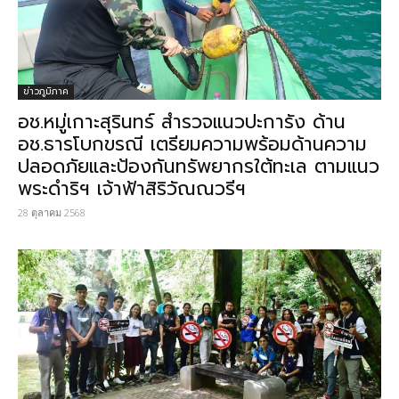
ข่าวภูมิภาค
อช.หมู่เกาะสุรินทร์ สำรวจแนวปะการัง​ ด้าน​
อช.ธารโบกขรณี เตรียมความพร้อมด้านความ
ปลอดภัยและป้องกันทรัพยากรใต้ทะเล​ ตามแนว
พระดำริฯ เจ้าฟ้าสิริวัณณวรีฯ
28 ตุลาคม 2568