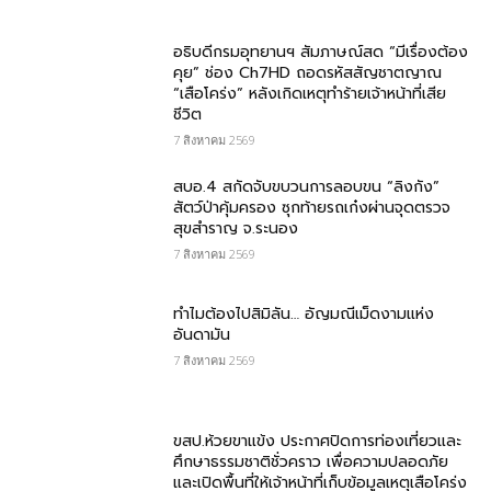
อธิบดีกรมอุทยานฯ สัมภาษณ์สด “มีเรื่องต้อง
คุย” ช่อง Ch7HD ถอดรหัสสัญชาตญาณ
“เสือโคร่ง” หลังเกิดเหตุทำร้ายเจ้าหน้าที่เสีย
ชีวิต
7 สิงหาคม 2569
สบอ.4 สกัดจับขบวนการลอบขน “ลิงกัง”
สัตว์ป่าคุ้มครอง ซุกท้ายรถเก๋งผ่านจุดตรวจ
สุขสำราญ จ.ระนอง
7 สิงหาคม 2569
ทำไมต้องไปสิมิลัน… อัญมณีเม็ดงามแห่ง
อันดามัน
7 สิงหาคม 2569
ขสป.ห้วยขาแข้ง ประกาศปิดการท่องเที่ยวและ
ศึกษาธรรมชาติชั่วคราว เพื่อความปลอดภัย
และเปิดพื้นที่ให้เจ้าหน้าที่เก็บข้อมูลเหตุเสือโคร่ง