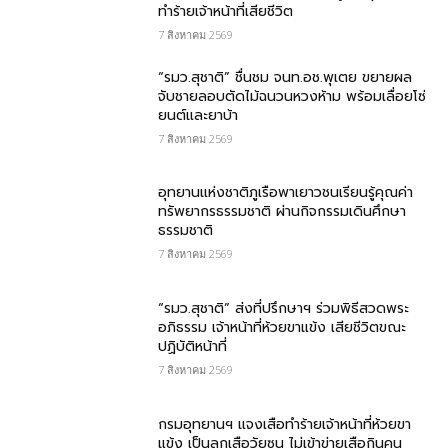
ทำร้ายเจ้าหน้าที่เสียชีวิต
7 สิงหาคม 2569
“รมว.สุชาติ” ชื่นชม​ จนท.อช.พุเตย​ ขยายผล
จับชายลอบตัดไม้ฉนวนหวงห้าม พร้อมเลื่อยโซ่
ยนต์และยาบ้า
7 สิงหาคม 2569
อุทยานแห่งชาติภูเรือพาเยาวชนเรียนรู้คุณค่า
ทรัพยากรธรรมชาติ ผ่านกิจกรรมเดินศึกษา
ธรรมชาติ
7 สิงหาคม 2569
“รมว.สุชาติ” ส่งที่ปรึกษาฯ ร่วมพิธีสวดพระ
อภิธรรม เจ้าหน้าที่ห้วยขาแข้ง เสียชีวิตขณะ
ปฏิบัติหน้าที่
7 สิงหาคม 2569
กรม​อุทยานฯ แจงเสือทำร้ายเจ้าหน้าที่ห้วยขา
แข้ง เป็นลูกเสือวัยซน ไม่เข้าข่ายเสือกินคน