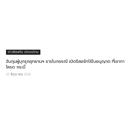
ข่าวป้องกัน ปราบปราม
จับกุมผู้บุกรุกอุทยานฯ ธารโบกขรณี เปิดรีสอร์ทไร้ใบอนุญาต ที่เขากา
โหรด กระบี่
20 มิถุนายน 2026