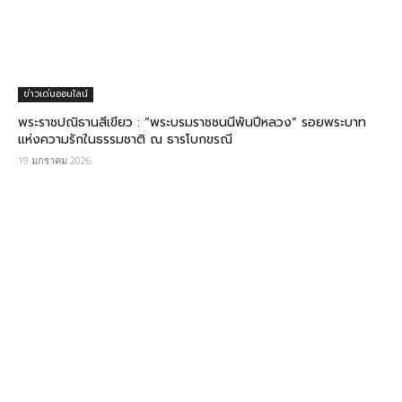
ข่าวเด่นออนไลน์
พระราชปณิธานสีเขียว : “พระบรมราชชนนีพันปีหลวง” รอยพระบาท
แห่งความรักในธรรมชาติ ณ ธารโบกขรณี
19 มกราคม 2026