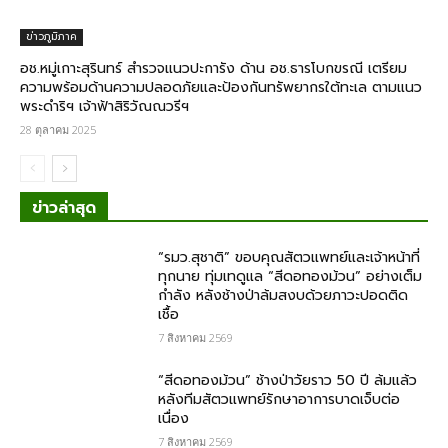
ข่าวภูมิภาค
อช.หมู่เกาะสุรินทร์ สำรวจแนวปะการัง​ ด้าน​ อช.ธารโบกขรณี เตรียม
ความพร้อมด้านความปลอดภัยและป้องกันทรัพยากรใต้ทะเล​ ตามแนว
พระดำริฯ เจ้าฟ้าสิริวัณณวรีฯ
28 ตุลาคม 2025
ข่าวล่าสุด
“รมว.สุชาติ” ขอบคุณสัตวแพทย์และเจ้าหน้าที่
ทุกนาย ทุ่มเทดูแล “สีดอทองม้วน” อย่างเต็ม
กำลัง หลังช้างป่าล้มสงบด้วยภาวะปอดติด
เชื้อ
7 สิงหาคม 2569
“สีดอทองม้วน” ช้างป่าวัยราว 50 ปี ล้มแล้ว
หลังทีมสัตวแพทย์รักษาอาการบาดเจ็บต่อ
เนื่อง
7 สิงหาคม 2569