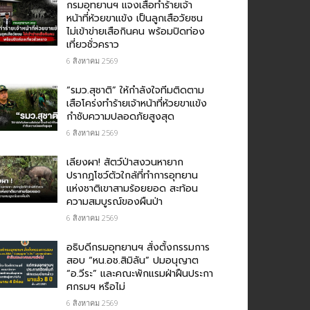
กรม​อุทยานฯ แจงเสือทำร้ายเจ้า
หน้าที่ห้วยขาแข้ง เป็นลูกเสือวัยซน
ไม่เข้าข่ายเสือกินคน พร้อมปิดท่อง
เที่ยวชั่วคราว
6 สิงหาคม 2569
“รมว.สุชาติ” ให้กำลังใจทีมติดตาม
เสือโคร่งทำร้ายเจ้าหน้าที่ห้วยขาแข้ง
กำชับความปลอดภัยสูงสุด
6 สิงหาคม 2569
เลียงผา! สัตว์ป่าสงวนหายาก
ปรากฏโชว์ตัวใกล้ที่ทำการอุทยาน
แห่งชาติเขาสามร้อยยอด สะท้อน
ความสมบูรณ์ของผืนป่า
6 สิงหาคม 2569
อธิบดีกรมอุทยานฯ​ สั่งตั้งกรรมการ
สอบ “หน.อช.สิมิลัน” ปมอนุญาต
“อ.วีระ” และคณะพักแรมฝ่าฝืนประกา
ศกรมฯ หรือไม่
6 สิงหาคม 2569