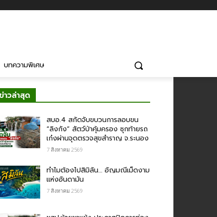
บทความพิเศษ
ข่าวล่าสุด
สบอ.4 สกัดจับขบวนการลอบขน
“ลิงกัง” สัตว์ป่าคุ้มครอง ซุกท้ายรถ
เก๋งผ่านจุดตรวจสุขสำราญ จ.ระนอง
7 สิงหาคม 2569
ทำไมต้องไปสิมิลัน… อัญมณีเม็ดงาม
แห่งอันดามัน
7 สิงหาคม 2569