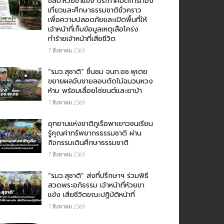
ขสป.ห้วยขาแข้ง ประกาศปิดการท่อง
เที่ยวและศึกษาธรรมชาติชั่วคราว
เพื่อความปลอดภัยและเปิดพื้นที่ให้
เจ้าหน้าที่เก็บข้อมูลเหตุเสือโคร่ง
ทำร้ายเจ้าหน้าที่เสียชีวิต
7 สิงหาคม 2569
“รมว.สุชาติ” ชื่นชม​ จนท.อช.พุเตย​
ขยายผลจับชายลอบตัดไม้ฉนวนหวง
ห้าม พร้อมเลื่อยโซ่ยนต์และยาบ้า
7 สิงหาคม 2569
อุทยานแห่งชาติภูเรือพาเยาวชนเรียน
รู้คุณค่าทรัพยากรธรรมชาติ ผ่าน
กิจกรรมเดินศึกษาธรรมชาติ
7 สิงหาคม 2569
“รมว.สุชาติ” ส่งที่ปรึกษาฯ ร่วมพิธี
สวดพระอภิธรรม เจ้าหน้าที่ห้วยขา
แข้ง เสียชีวิตขณะปฏิบัติหน้าที่
7 สิงหาคม 2569