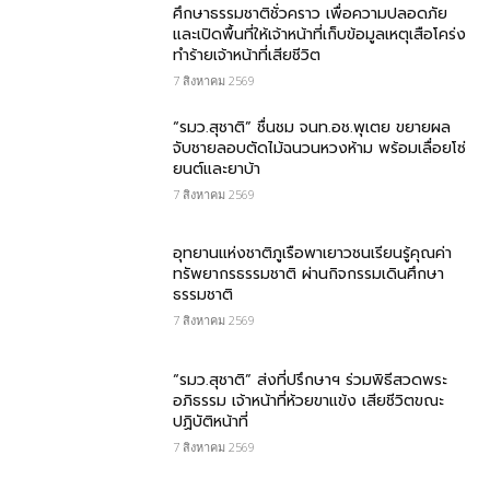
ศึกษาธรรมชาติชั่วคราว เพื่อความปลอดภัย
และเปิดพื้นที่ให้เจ้าหน้าที่เก็บข้อมูลเหตุเสือโคร่ง
ทำร้ายเจ้าหน้าที่เสียชีวิต
7 สิงหาคม 2569
“รมว.สุชาติ” ชื่นชม​ จนท.อช.พุเตย​ ขยายผล
จับชายลอบตัดไม้ฉนวนหวงห้าม พร้อมเลื่อยโซ่
ยนต์และยาบ้า
7 สิงหาคม 2569
อุทยานแห่งชาติภูเรือพาเยาวชนเรียนรู้คุณค่า
ทรัพยากรธรรมชาติ ผ่านกิจกรรมเดินศึกษา
ธรรมชาติ
7 สิงหาคม 2569
“รมว.สุชาติ” ส่งที่ปรึกษาฯ ร่วมพิธีสวดพระ
อภิธรรม เจ้าหน้าที่ห้วยขาแข้ง เสียชีวิตขณะ
ปฏิบัติหน้าที่
7 สิงหาคม 2569