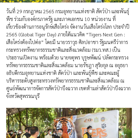
วันที่ 29 กรกฎาคม 2565 กรมอุทยานแห่งชาติ สัตว์ป่า และพันธุ์
พืช ร่วมกับองค์กรภาครัฐ และภาคเอกชน 10 หน่วยงาน ที่
เกี่ยวข้องด้านการอนุรักษ์เสือโคร่ง จัดงานวันเสือโคร่งโลก ประจำปี
2565 (Global Tiger Day) ภายใต้แนวคิด “Tigers Next Gen :
เสือโคร่งต้องไปต่อ” โดยมี นายวราวุธ ศิลปอาชา รัฐมนตรีว่าการ
กระทรวงทรัพยากรธรรมชาติและสิ่งแวดล้อม (รมว.ทส.) เป็น
ประธานเปิดงาน พร้อมด้วย นายจตุพร บุรุษพัฒน์ ปลัดกระทรวง
ทรัพยากรธรรมชาติและสิ่งแวดล้อม นายรัชฎา สุริยกุล ณ อยุธยา
อธิบดีกรมอุทยานแห่งชาติ สัตว์ป่า และพันธุ์พืช และคณะผู้
บริหารระดับสูงกระทรวงทรัพยากรธรรมชาติและสิ่งแวดล้อม ณ
ศูนย์พัฒนาการจัดการสัตว์ป่าบึงฉวาก เขตห้ามล่าสัตว์ป่าบึงฉวาก
จังหวัดสุพรรณบุรี