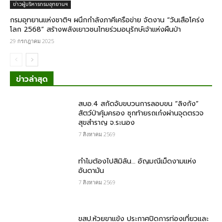
ข่าวผู้บริหารกรมอุทยานฯ
กรมอุทยานแห่งชาติฯ ผนึกกำลังภาคีเครือข่าย จัดงาน “วันเสือโคร่ง
โลก 2568” สร้างพลังเยาวชนไทยร่วมอนุรักษ์เจ้าแห่งผืนป่า
29 กรกฎาคม 2025
ข่าวล่าสุด
สบอ.4 สกัดจับขบวนการลอบขน “ลิงกัง”
สัตว์ป่าคุ้มครอง ซุกท้ายรถเก๋งผ่านจุดตรวจ
สุขสำราญ จ.ระนอง
7 สิงหาคม 2569
ทำไมต้องไปสิมิลัน… อัญมณีเม็ดงามแห่ง
อันดามัน
7 สิงหาคม 2569
ขสป.ห้วยขาแข้ง ประกาศปิดการท่องเที่ยวและ