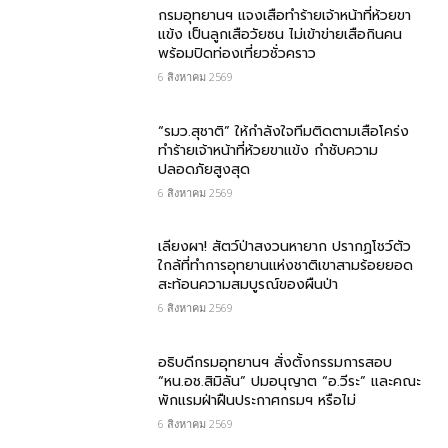
กรม​อุทยานฯ แจงเสือทำร้ายเจ้าหน้าที่ห้วยขา
แข้ง เป็นลูกเสือวัยซน ไม่เข้าข่ายเสือกินคน
พร้อมปิดท่องเที่ยวชั่วคราว
6 สิงหาคม 2569
“รมว.สุชาติ” ให้กำลังใจทีมติดตามเสือโคร่ง
ทำร้ายเจ้าหน้าที่ห้วยขาแข้ง กำชับความ
ปลอดภัยสูงสุด
6 สิงหาคม 2569
เลียงผา! สัตว์ป่าสงวนหายาก ปรากฏโชว์ตัว
ใกล้ที่ทำการอุทยานแห่งชาติเขาสามร้อยยอด
สะท้อนความสมบูรณ์ของผืนป่า
6 สิงหาคม 2569
อธิบดีกรมอุทยานฯ​ สั่งตั้งกรรมการสอบ
“หน.อช.สิมิลัน” ปมอนุญาต “อ.วีระ” และคณะ
พักแรมฝ่าฝืนประกาศกรมฯ หรือไม่
6 สิงหาคม 2569