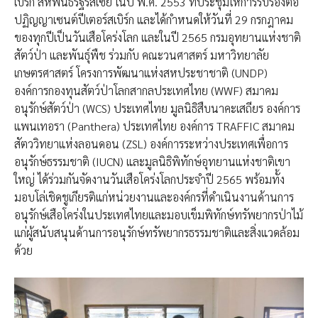
เบิร์ก สหพันธรัฐรัสเซีย ในปี พ.ศ. 2553 ที่ประชุมให้การรับรองต่อ
ปฏิญญาเซนต์ปีเตอร์สเบิร์ก และได้กำหนดให้วันที่ 29 กรกฎาคม
ของทุกปีเป็นวันเสือโคร่งโลก และในปี 2565 กรมอุทยานแห่งชาติ
สัตว์ป่า และพันธุ์พืช ร่วมกับ คณะวนศาสตร์ มหาวิทยาลัย
เกษตรศาสตร์ โครงการพัฒนาแห่งสหประชาชาติ (UNDP)
องค์การกองทุนสัตว์ป่าโลกสากลประเทศไทย (WWF) สมาคม
อนุรักษ์สัตว์ป่า (WCS) ประเทศไทย มูลนิธิสืบนาคะเสถียร องค์การ
แพนเทอรา (Panthera) ประเทศไทย องค์การ TRAFFIC สมาคม
สัตววิทยาแห่งลอนดอน (ZSL) องค์การระหว่างประเทศเพื่อการ
อนุรักษ์ธรรมชาติ (IUCN) และมูลนิธิพิทักษ์อุทยานแห่งชาติเขา
ใหญ่ ได้ร่วมกันจัดงานวันเสือโคร่งโลกประจำปี 2565 พร้อมทั้ง
มอบโล่เชิดชูเกียรติแก่หน่วยงานและองค์กรที่ดำเนินงานด้านการ
อนุรักษ์เสือโคร่งในประเทศไทยและมอบเข็มพิทักษ์ทรัพยากรป่าไม้
แก่ผู้สนับสนุนด้านการอนุรักษ์ทรัพยากรธรรมชาติและสิ่งแวดล้อม
ด้วย