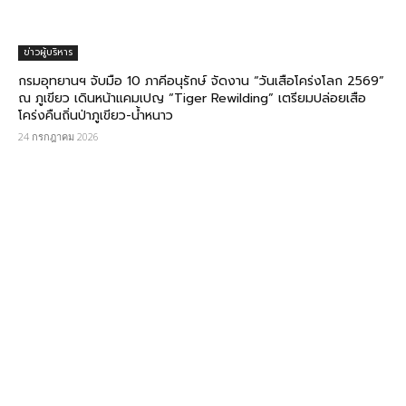
ข่าวผู้บริหาร
กรมอุทยานฯ จับมือ 10 ภาคีอนุรักษ์ จัดงาน “วันเสือโคร่งโลก 2569”
ณ ภูเขียว เดินหน้าแคมเปญ “Tiger Rewilding” เตรียมปล่อยเสือ
โคร่งคืนถิ่นป่าภูเขียว-น้ำหนาว
24 กรกฎาคม 2026