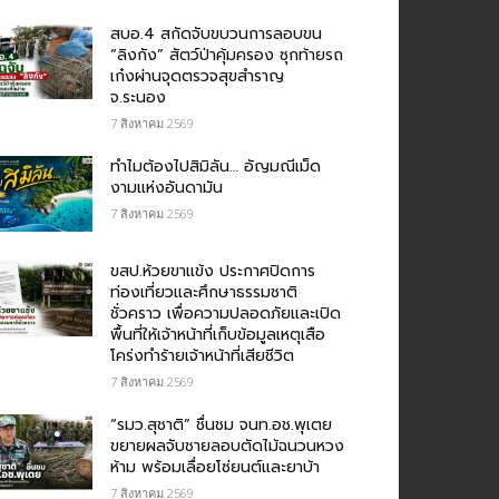
สบอ.4 สกัดจับขบวนการลอบขน
“ลิงกัง” สัตว์ป่าคุ้มครอง ซุกท้ายรถ
เก๋งผ่านจุดตรวจสุขสำราญ
จ.ระนอง
7 สิงหาคม 2569
ทำไมต้องไปสิมิลัน… อัญมณีเม็ด
งามแห่งอันดามัน
7 สิงหาคม 2569
ขสป.ห้วยขาแข้ง ประกาศปิดการ
ท่องเที่ยวและศึกษาธรรมชาติ
ชั่วคราว เพื่อความปลอดภัยและเปิด
พื้นที่ให้เจ้าหน้าที่เก็บข้อมูลเหตุเสือ
โคร่งทำร้ายเจ้าหน้าที่เสียชีวิต
7 สิงหาคม 2569
“รมว.สุชาติ” ชื่นชม​ จนท.อช.พุเตย​
ขยายผลจับชายลอบตัดไม้ฉนวนหวง
ห้าม พร้อมเลื่อยโซ่ยนต์และยาบ้า
7 สิงหาคม 2569