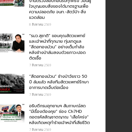
งานตรวจสอบก่อนรับทุกครั้ง วอนผู้
ใจบุญมอบสิ่งของได้มาตรฐานเพื่อ
ความปลอดภัย​ จนท.-สัตว์ป่า-สิ่ง
แวดล้อม
8 สิงหาคม 2569
“รมว.สุชาติ” ขอบคุณสัตวแพทย์
และเจ้าหน้าที่ทุกนาย ทุ่มเทดูแล
“สีดอทองม้วน” อย่างเต็มกำลัง
หลังช้างป่าล้มสงบด้วยภาวะปอด
ติดเชื้อ
7 สิงหาคม 2569
“สีดอทองม้วน” ช้างป่าวัยราว 50
ปี ล้มแล้ว หลังทีมสัตวแพทย์รักษา
อาการบาดเจ็บต่อเนื่อง
7 สิงหาคม 2569
อธิบดีกรมอุทยานฯ สัมภาษณ์สด
“มีเรื่องต้องคุย” ช่อง Ch7HD
ถอดรหัสสัญชาตญาณ “เสือโคร่ง”
หลังเกิดเหตุทำร้ายเจ้าหน้าที่เสียชีวิต
7 สิงหาคม 2569