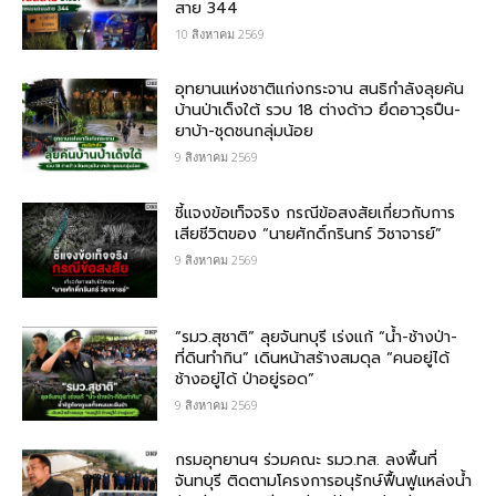
สาย 344
10 สิงหาคม 2569
อุทยานแห่งชาติแก่งกระจาน สนธิกำลังลุยค้น
บ้านป่าเด็งใต้ รวบ 18 ต่างด้าว ยึดอาวุธปืน-
ยาบ้า-ชุดชนกลุ่มน้อย
9 สิงหาคม 2569
ชี้แจงข้อเท็จจริง กรณีข้อสงสัยเกี่ยวกับการ
เสียชีวิตของ “นายศักดิ์กรินทร์ วิชาจารย์”
9 สิงหาคม 2569
“รมว.สุชาติ” ลุยจันทบุรี เร่งแก้ “น้ำ-ช้างป่า-
ที่ดินทำกิน” เดินหน้าสร้างสมดุล “คนอยู่ได้
ช้างอยู่ได้ ป่าอยู่รอด”
9 สิงหาคม 2569
กรมอุทยานฯ ร่วมคณะ รมว.ทส. ลงพื้นที่
จันทบุรี ติดตามโครงการอนุรักษ์ฟื้นฟูแหล่งน้ำ