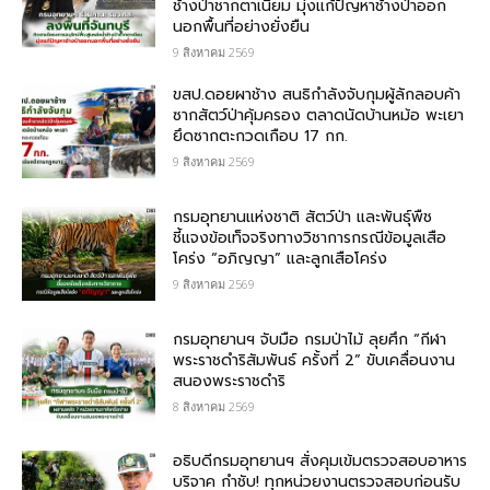
ช้างป่าชากตาเนียม มุ่งแก้ปัญหาช้างป่าออก
นอกพื้นที่อย่างยั่งยืน
9 สิงหาคม 2569
ขสป.ดอยผาช้าง สนธิกำลังจับกุมผู้ลักลอบค้า
ซากสัตว์ป่าคุ้มครอง ตลาดนัดบ้านหม้อ พะเยา
ยึดซากตะกวดเกือบ 17 กก.
9 สิงหาคม 2569
กรมอุทยานแห่งชาติ สัตว์ป่า และพันธุ์พืช​
ชี้แจงข้อเท็จจริงทางวิชาการกรณีข้อมูลเสือ
โคร่ง “อภิญญา” และลูกเสือโคร่ง
9 สิงหาคม 2569
กรมอุทยานฯ จับมือ กรมป่าไม้ ลุยศึก “กีฬา
พระราชดำริสัมพันธ์ ครั้งที่ 2” ขับเคลื่อนงาน
สนองพระราชดำริ
8 สิงหาคม 2569
อธิบดีกรมอุทยานฯ สั่งคุมเข้มตรวจสอบอาหาร
บริจาค​ กำชับ! ทุกหน่วยงานตรวจสอบก่อนรับ