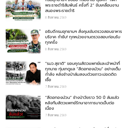
พระราชดำริสัมพันธ์ ครั้งที่ 2” ขับเคลื่อนงาน
สนองพระราชดำริ
8 สิงหาคม 2569
อธิบดีกรมอุทยานฯ สั่งคุมเข้มตรวจสอบอาหาร
บริจาค​ กำชับ! ทุกหน่วยงานตรวจสอบก่อนรับ
ทุกครั้ง
8 สิงหาคม 2569
“รมว.สุชาติ” ขอบคุณสัตวแพทย์และเจ้าหน้าที่
ทุกนาย ทุ่มเทดูแล “สีดอทองม้วน” อย่างเต็ม
กำลัง หลังช้างป่าล้มสงบด้วยภาวะปอดติด
เชื้อ
7 สิงหาคม 2569
“สีดอทองม้วน” ช้างป่าวัยราว 50 ปี ล้มแล้ว
หลังทีมสัตวแพทย์รักษาอาการบาดเจ็บต่อ
เนื่อง
7 สิงหาคม 2569