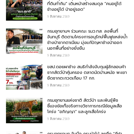
ที่ดินทำกิน” เดินหน้าสร้างสมดุล “คนอยู่ได้
ช้างอยู่ได้ ป่าอยู่รอด”
9 สิงหาคม 2569
กรมอุทยานฯ ร่วมคณะ รมว.ทส. ลงพื้นที่
จันทบุรี ติดตามโครงการอนุรักษ์ฟื้นฟูแหล่งน้ำ
ช้างป่าชากตาเนียม มุ่งแก้ปัญหาช้างป่าออก
นอกพื้นที่อย่างยั่งยืน
9 สิงหาคม 2569
ขสป.ดอยผาช้าง สนธิกำลังจับกุมผู้ลักลอบค้า
ซากสัตว์ป่าคุ้มครอง ตลาดนัดบ้านหม้อ พะเยา
ยึดซากตะกวดเกือบ 17 กก.
9 สิงหาคม 2569
กรมอุทยานแห่งชาติ สัตว์ป่า และพันธุ์พืช​
ชี้แจงข้อเท็จจริงทางวิชาการกรณีข้อมูลเสือ
โคร่ง “อภิญญา” และลูกเสือโคร่ง
9 สิงหาคม 2569
กรมอุทยานฯ จับมือ กรมป่าไม้ ลุยศึก “กีฬา