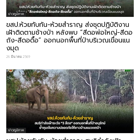
ข่าวภูมิภาค
ขสป.ห้วยทับทัน-ห้วยสำราญ ส่งชุดปฏิบัติงาน
เฝ้าติดตามช้างป่า หลังพบ “สีดอพ่อใหญ่-สีดอ
ถัง-สีดอดื้อ” ออกนอกพื้นที่ป่าบริเวณเขื่อนแน
งมุด
26 มีนาคม 2569
ข่าวภูมิภาค