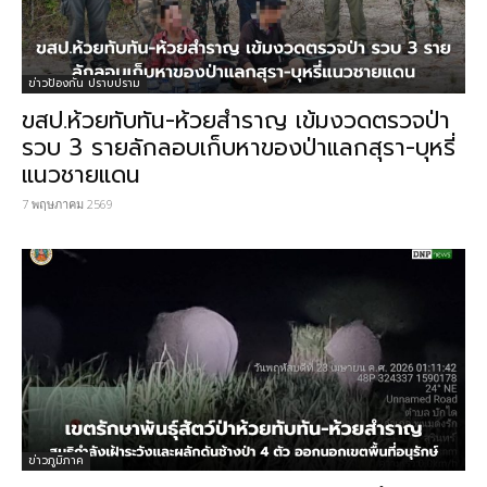
ข่าวป้องกัน ปราบปราม
ขสป.ห้วยทับทัน-ห้วยสำราญ เข้มงวดตรวจป่า
รวบ 3 รายลักลอบเก็บหาของป่าแลกสุรา-บุหรี่
แนวชายแดน
7 พฤษภาคม 2569
ข่าวภูมิภาค