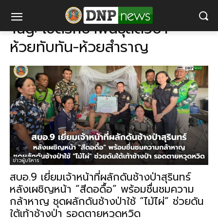
แท็ก
เขตรักษาพันธุ์สัตว์ป่าห้วยทับทัน-ห้วยสำราญ
Tag:
เขตรักษาพันธุ์สัตว์ป่า
ห้วยทับทัน-ห้วยสำราญ
ข่าวผู้บริหาร
สบอ.9 เยี่ยมเจ้าหน้าที่ผลักดันช้างป่าสุรินทร์
หลังเผชิญหน้า “สีดอดื้อ” พร้อมชื่นชมความ
กล้าหาญ ชุดผลักดันช้างป่าใช้ “ไม้ไผ่” ช่วยดัน
ใต้เท้าช้างป่า รอดตายหวุดหวิด