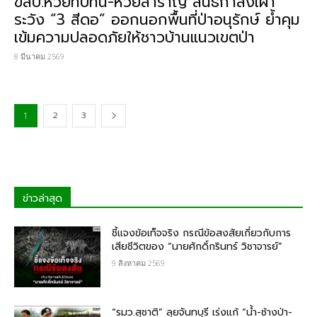
ขสป.ห้วยทับทัน-ห้วยสำราญ สนธิกำลังเฝ้า
ระวัง “3 สีดอ” ออกนอกพื้นที่ป่าอนุรักษ์ ย้ำคุม
เข้มความปลอดภัยให้ชาวบ้านแนวเขตป่า
8 มีนาคม 2569
2
3
1
ข่าวล่าสุด
ชี้แจงข้อเท็จจริง กรณีข้อสงสัยเกี่ยวกับการ
เสียชีวิตของ “นายศักดิ์กรินทร์ วิชาจารย์”
9 สิงหาคม 2569
“รมว.สุชาติ” ลุยจันทบุรี เร่งแก้ “น้ำ-ช้างป่า-