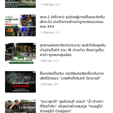
10 สิงหาคม 2569
สบอ.2 (ศรีราชา) รุดช่วยผู้บาดเจ็บและส่งทีม
เฝ้าระวัง เร่งติดตามช้างป่าถูกรถชนบนถนน
สาย 344
10 สิงหาคม 2569
อุทยานแห่งชาติแก่งกระจาน สนธิกำลังลุยค้น
บ้านป่าเด็งใต้ รวบ 18 ต่างด้าว ยึดอาวุธปืน-
ยาบ้า-ชุดชนกลุ่มน้อย
9 สิงหาคม 2569
ชี้แจงข้อเท็จจริง กรณีข้อสงสัยเกี่ยวกับการ
เสียชีวิตของ “นายศักดิ์กรินทร์ วิชาจารย์”
9 สิงหาคม 2569
“รมว.สุชาติ” ลุยจันทบุรี เร่งแก้ “น้ำ-ช้างป่า-
ที่ดินทำกิน” เดินหน้าสร้างสมดุล “คนอยู่ได้
ช้างอยู่ได้ ป่าอยู่รอด”