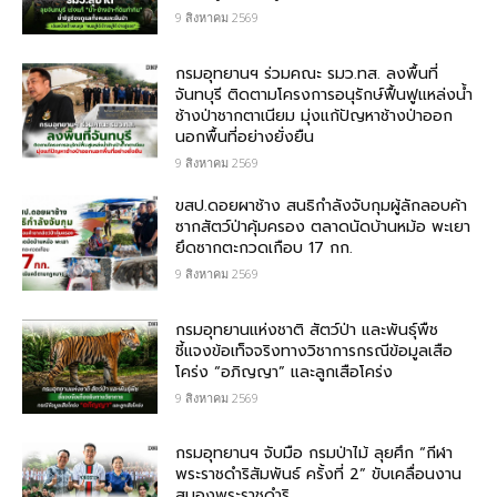
9 สิงหาคม 2569
กรมอุทยานฯ ร่วมคณะ รมว.ทส. ลงพื้นที่
จันทบุรี ติดตามโครงการอนุรักษ์ฟื้นฟูแหล่งน้ำ
ช้างป่าชากตาเนียม มุ่งแก้ปัญหาช้างป่าออก
นอกพื้นที่อย่างยั่งยืน
9 สิงหาคม 2569
ขสป.ดอยผาช้าง สนธิกำลังจับกุมผู้ลักลอบค้า
ซากสัตว์ป่าคุ้มครอง ตลาดนัดบ้านหม้อ พะเยา
ยึดซากตะกวดเกือบ 17 กก.
9 สิงหาคม 2569
กรมอุทยานแห่งชาติ สัตว์ป่า และพันธุ์พืช​
ชี้แจงข้อเท็จจริงทางวิชาการกรณีข้อมูลเสือ
โคร่ง “อภิญญา” และลูกเสือโคร่ง
9 สิงหาคม 2569
กรมอุทยานฯ จับมือ กรมป่าไม้ ลุยศึก “กีฬา
พระราชดำริสัมพันธ์ ครั้งที่ 2” ขับเคลื่อนงาน
สนองพระราชดำริ