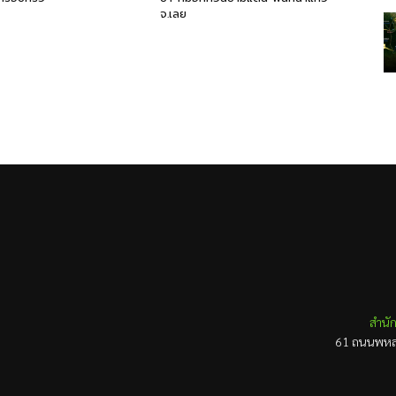
จ.เลย
สำนัก
61 ถนนพหลโ