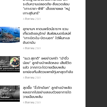
ระดับความปลอดภัย-สิ่งแวดล้อม
“เกาะราชา-พีพี” เล็งขยายผล “หมู่
เกาะสุรินทร์”
4 สิงหาคม 2569
อุทยานฯ หาดนพรัตน์ธาราฯ ชวน
เที่ยวเชิงอนุรักษ์ สัมผัสมนตร์เสน่ห์
“เกาะบิดะใน-บิดะนอก” ใต้ผืนทะเล
อันดามัน
4 สิงหาคม 2569
“รมว.สุชาติ” เผยข่าวเศร้า “เจ้าจิ๋ว
น้อย” ลูกช้างป่าพลัดหลง เสียชีวิต
แล้ว จากภาวะไตวายเฉียบพลัน
ยกย่องทีมสัตวแพทย์ทุ่มเทสุดกำลัง
4 สิงหาคม 2569
สุดยื้อ​ “จิ๋วไทรโยค” ลูกช้างป่าพลัด
หลงจากไปอย่างสงบด้วยอาการไต
วายเฉียบพลัน​
4 สิงหาคม 2569