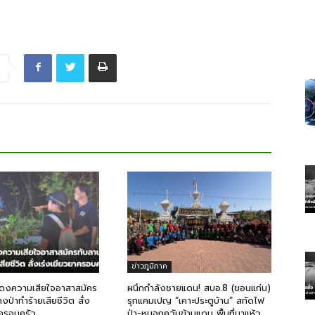
ข่าวภูมิภาค
สดงความเสียใจอาสาสมัคร
ผนึกกำลังชายแดน! สบอ.8 (ขอนแก่น)
งป่าทำร้ายเสียชีวิต สั่ง
รุกแคมเปญ “เคาะประตูบ้าน” สกัดไฟ
าครอบครัว
ป่า-หมอกควันข้ามแดน พื้นที่นาแห้ว