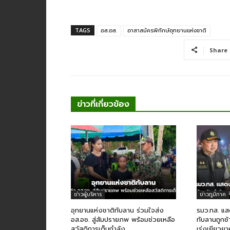
TAGS
อส.อส.
อาสาสมัครพิทักษ์อุทยานแห่งชาติ
Share
ข่าวที่เกี่ยวข้อง
ข่าวผู้บริหาร
ข่าวภูมิภาค
อุทยานแห่งชาติทับลาน ร่วมใจส่ง
รมว.ทส. แ
อส.อช. สู่สัมปรายภพ พร้อมช่วยเหลือ
ทับลานถูกช้า
สวัสดิการเต็มกำลัง
เร่งเยียวย