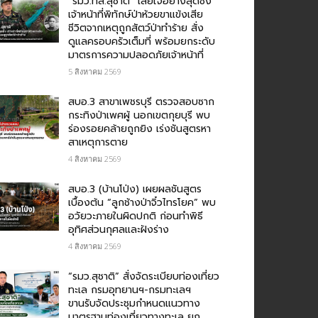
“รมว.ทส.สุชาติ” เสียใจอย่างสุดซึ้ง
เจ้าหน้าที่พิทักษ์ป่าห้วยขาแข้งเสีย
ชีวิตจากเหตุถูกสัตว์ป่าทำร้าย สั่ง
ดูแลครอบครัวเต็มที่ พร้อมยกระดับ
มาตรการความปลอดภัยเจ้าหน้าที่
5 สิงหาคม 2569
สบอ.3 สาขาเพชรบุรี ตรวจสอบซาก
กระทิงป่าเพศผู้ นอกเขตกุยบุรี พบ
ร่องรอยคล้ายถูกยิง เร่งชันสูตรหา
สาเหตุการตาย
4 สิงหาคม 2569
สบอ.3 (บ้านโป่ง) เผยผลชันสูตร
เบื้องต้น “ลูกช้างป่าจิ๋วไทรโยค” พบ
อวัยวะภายในผิดปกติ ก่อนทำพิธี
อุทิศส่วนกุศลและฝังร่าง
4 สิงหาคม 2569
“รมว.สุชาติ” สั่งจัดระเบียบท่องเที่ยว
ทะเล กรมอุทยานฯ-กรมทะเลฯ
ขานรับจัดประชุมกำหนดแนวทาง
มาตรฐานท่องเที่ยวทางทะเล ยก