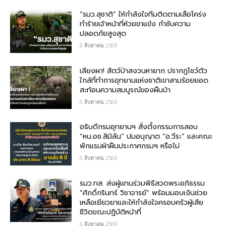
“รมว.สุชาติ” ให้กำลังใจทีมติดตามเสือโคร่ง
ทำร้ายเจ้าหน้าที่ห้วยขาแข้ง กำชับความ
ปลอดภัยสูงสุด
6 สิงหาคม 2569
เลียงผา! สัตว์ป่าสงวนหายาก ปรากฏโชว์ตัว
ใกล้ที่ทำการอุทยานแห่งชาติเขาสามร้อยยอด
สะท้อนความสมบูรณ์ของผืนป่า
6 สิงหาคม 2569
อธิบดีกรมอุทยานฯ​ สั่งตั้งกรรมการสอบ
“หน.อช.สิมิลัน” ปมอนุญาต “อ.วีระ” และคณะ
พักแรมฝ่าฝืนประกาศกรมฯ หรือไม่
6 สิงหาคม 2569
รมว.ทส. ส่งผู้แทนร่วมพิธีสวดพระอภิธรรม
“ศักดิ์กรินทร์ วิชาจารย์” พร้อมมอบเงินช่วย
เหลือเยียวยาและให้กำลังใจครอบครัวผู้เสีย
ชีวิตขณะปฏิบัติหน้าที่
6 สิงหาคม 2569