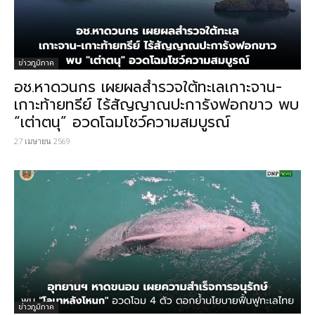
ข่าวภูมิภาค
อช.หาดวนกร เผยผลสำรวจใต้ทะเลเกาะจาน-
เกาะท้ายทรีย์ ไร้สัญญาณปะการังฟอกขาว พบ
“เต่าตนุ” อวดโฉมโชว์ความสมบูรณ์
27 เมษายน 2569
ข่าวภูมิภาค