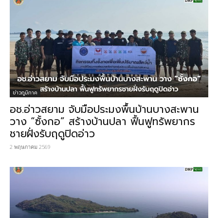
ข่าวภูมิภาค
อช.อ่าวสยาม จับมือประมงพื้นบ้านบางสะพาน
วาง “ซั้งกอ” สร้างบ้านปลา ฟื้นฟูทรัพยากร
ชายฝั่งรับฤดูปิดอ่าว
2 พฤษภาคม 2569