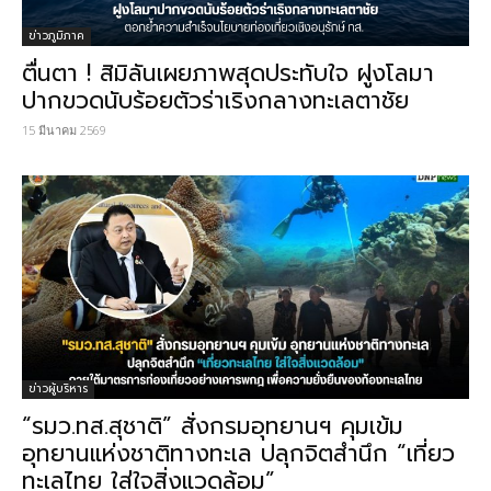
ข่าวภูมิภาค
ตื่นตา ! สิมิลันเผยภาพสุดประทับใจ ฝูงโลมา
ปากขวดนับร้อยตัวร่าเริงกลางทะเลตาชัย
15 มีนาคม 2569
ข่าวผู้บริหาร
“รมว.ทส.สุชาติ” สั่งกรมอุทยานฯ คุมเข้ม
อุทยานแห่งชาติทางทะเล​ ปลุกจิตสำนึก​ “เที่ยว
ทะเลไทย ใส่ใจสิ่งแวดล้อม​”