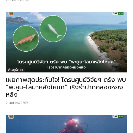
ข่าวภูมิภาค
เผยภาพสุดประทับใจ! โดรนศูนย์วิจัยฯ ตรัง พบ
“พะยูน-โลมาหลังโหนก” เริงร่าปากคลองหยง
หลิง
2 เมษายน 2569