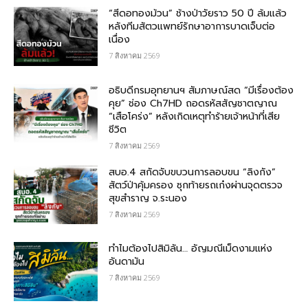
“สีดอทองม้วน” ช้างป่าวัยราว 50 ปี ล้มแล้ว
หลังทีมสัตวแพทย์รักษาอาการบาดเจ็บต่อ
เนื่อง
7 สิงหาคม 2569
อธิบดีกรมอุทยานฯ สัมภาษณ์สด “มีเรื่องต้อง
คุย” ช่อง Ch7HD ถอดรหัสสัญชาตญาณ
“เสือโคร่ง” หลังเกิดเหตุทำร้ายเจ้าหน้าที่เสีย
ชีวิต
7 สิงหาคม 2569
สบอ.4 สกัดจับขบวนการลอบขน “ลิงกัง”
สัตว์ป่าคุ้มครอง ซุกท้ายรถเก๋งผ่านจุดตรวจ
สุขสำราญ จ.ระนอง
7 สิงหาคม 2569
ทำไมต้องไปสิมิลัน… อัญมณีเม็ดงามแห่ง
อันดามัน
7 สิงหาคม 2569