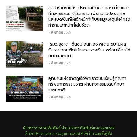
ขสป.ห้วยขาแข้ง ประกาศปิดการท่องเที่ยวและ
ศึกษาธรรมชาติชั่วคราว เพื่อความปลอดภัย
และเปิดพื้นที่ให้เจ้าหน้าที่เก็บข้อมูลเหตุเสือโคร่ง
ทำร้ายเจ้าหน้าที่เสียชีวิต
7 สิงหาคม 2569
“รมว.สุชาติ” ชื่นชม​ จนท.อช.พุเตย​ ขยายผล
จับชายลอบตัดไม้ฉนวนหวงห้าม พร้อมเลื่อยโซ่
ยนต์และยาบ้า
7 สิงหาคม 2569
อุทยานแห่งชาติภูเรือพาเยาวชนเรียนรู้คุณค่า
ทรัพยากรธรรมชาติ ผ่านกิจกรรมเดินศึกษา
ธรรมชาติ
7 สิงหาคม 2569
ฝ่ายข่าวประชาสัมพันธ์ ส่วนประชาสัมพันธ์และเผยแพร่
สำนักบริหารงานกลาง กรมอุทยานแห่งชาติ สัตว์ป่า และพันธุ์พืช