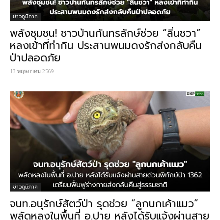
ข่าวภูมิภาค
พลังชุมชน! ชาวบ้านกันทรลักษ์ช่วย “ลิ่นชวา”
หลงเข้าที่ทำกิน ประสานพนมดงรักส่งกลับคืน
ป่าปลอดภัย
13 พฤษภาคม 2569
ข่าวภูมิภาค
จนท.อนุรักษ์สัตว์ป่า รุดช่วย “ลูกนกเค้าแมว”
พลัดหลงในพื้นที่ อ.ปาย หลังได้รับแจ้งผ่านสาย