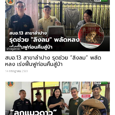
ข่าวภูมิภาค
สบอ.13 สาขาลำปาง รุดช่วย “ลิงลม” พลัด
หลง เร่งฟื้นฟูก่อนคืนสู่ป่า
14 กรกฎาคม 2569