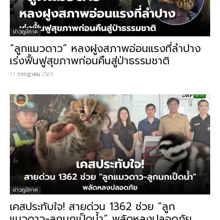
ข่าวภูมิภาค
“ลูกแมวดาว” หลงฝูงสภาพอ่อนแรงที่ลำปาง
เร่งฟื้นฟูสุขภาพก่อนคืนสู่ป่าธรรมชาติ
11 กรกฎาคม 2569
ข่าวภูมิภาค
เคสประทับใจ! สายด่วน 1362 ช่วย “ลูก
แมวดาว-ลูกนกเป็ดน้ำ” พลัดหลงปลอดภัย