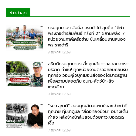
ข่าวล่าสุด
กรมอุทยานฯ จับมือ กรมป่าไม้ ลุยศึก “กีฬา
พระราชดำริสัมพันธ์ ครั้งที่ 2” ผสานพลัง 7
หน่วยงานภาคีเครือข่าย ขับเคลื่อนงานสนอง
พระราชดำริ
8 สิงหาคม 2569
อธิบดีกรมอุทยานฯ สั่งคุมเข้มตรวจสอบอาหาร
บริจาค​ กำชับ! ทุกหน่วยงานตรวจสอบก่อนรับ
ทุกครั้ง วอนผู้ใจบุญมอบสิ่งของได้มาตรฐาน
เพื่อความปลอดภัย​ จนท.-สัตว์ป่า-สิ่ง
แวดล้อม
8 สิงหาคม 2569
“รมว.สุชาติ” ขอบคุณสัตวแพทย์และเจ้าหน้าที่
ทุกนาย ทุ่มเทดูแล “สีดอทองม้วน” อย่างเต็ม
กำลัง หลังช้างป่าล้มสงบด้วยภาวะปอดติด
เชื้อ
7 สิงหาคม 2569