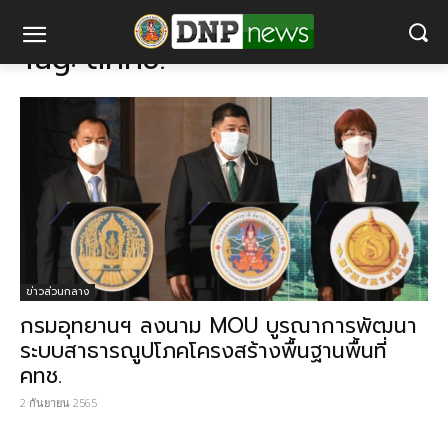
แท็ก
สคทช.
Tag:
สคทช.
ข่าวส่วนกลาง
กรมอุทยานฯ​ ลงนาม MOU บูรณาการพัฒนา
ระบบสาธารณูปโภคโครงสร้างพื้นฐานพื้นที่
คทช.
2 กันยายน 2565