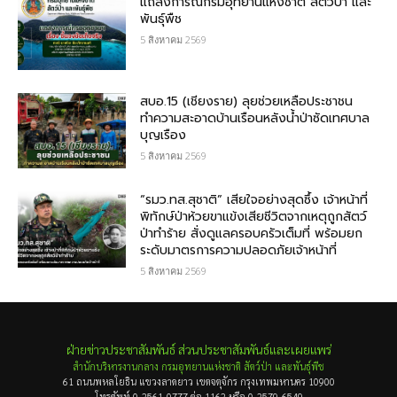
แถลงการณ์กรมอุทยานแห่งชาติ สัตว์ป่า และ
พันธุ์พืช
5 สิงหาคม 2569
สบอ.15 (เชียงราย) ลุยช่วยเหลือประชาชน
ทำความสะอาดบ้านเรือนหลังน้ำป่าซัดเทศบาล
บุญเรือง
5 สิงหาคม 2569
“รมว.ทส.สุชาติ” เสียใจอย่างสุดซึ้ง เจ้าหน้าที่
พิทักษ์ป่าห้วยขาแข้งเสียชีวิตจากเหตุถูกสัตว์
ป่าทำร้าย สั่งดูแลครอบครัวเต็มที่ พร้อมยก
ระดับมาตรการความปลอดภัยเจ้าหน้าที่
5 สิงหาคม 2569
ฝ่ายข่าวประชาสัมพันธ์ ส่วนประชาสัมพันธ์และเผยแพร่
สำนักบริหารงานกลาง กรมอุทยานแห่งชาติ สัตว์ป่า และพันธุ์พืช
61 ถนนพหลโยธิน แขวงลาดยาว เขตจตุจักร กรุงเทพมหานคร 10900
โทรศัพท์ 0-2561-0777 ต่อ 1162 หรือ 0-2579-6549