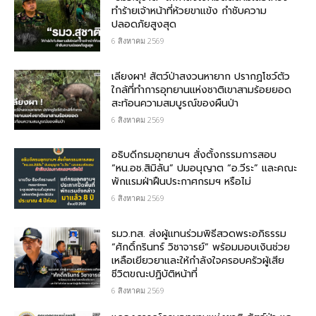
ทำร้ายเจ้าหน้าที่ห้วยขาแข้ง กำชับความ
ปลอดภัยสูงสุด
6 สิงหาคม 2569
เลียงผา! สัตว์ป่าสงวนหายาก ปรากฏโชว์ตัว
ใกล้ที่ทำการอุทยานแห่งชาติเขาสามร้อยยอด
สะท้อนความสมบูรณ์ของผืนป่า
6 สิงหาคม 2569
อธิบดีกรมอุทยานฯ​ สั่งตั้งกรรมการสอบ
“หน.อช.สิมิลัน” ปมอนุญาต “อ.วีระ” และคณะ
พักแรมฝ่าฝืนประกาศกรมฯ หรือไม่
6 สิงหาคม 2569
รมว.ทส. ส่งผู้แทนร่วมพิธีสวดพระอภิธรรม
“ศักดิ์กรินทร์ วิชาจารย์” พร้อมมอบเงินช่วย
เหลือเยียวยาและให้กำลังใจครอบครัวผู้เสีย
ชีวิตขณะปฏิบัติหน้าที่
6 สิงหาคม 2569