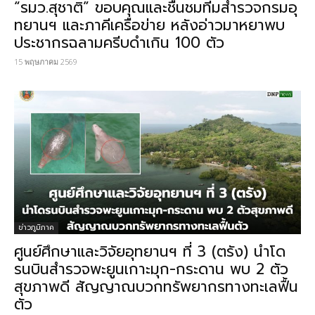
“รมว.สุชาติ​” ขอบคุณและชื่นชมทีมสำรวจกรมอุ
ทยานฯ และภาคีเครือข่าย​ หลังอ่าวมาหยา​พบ
ประชากรฉลามครีบดำเกิน​ 100 ตัว
15 พฤษภาคม 2569
ข่าวภูมิภาค
ศูนย์ศึกษาและวิจัยอุทยานฯ ที่ 3 (ตรัง) นำโด
รนบินสำรวจพะยูนเกาะมุก-กระดาน พบ 2 ตัว
สุขภาพดี สัญญาณบวกทรัพยากรทางทะเลฟื้น
ตัว