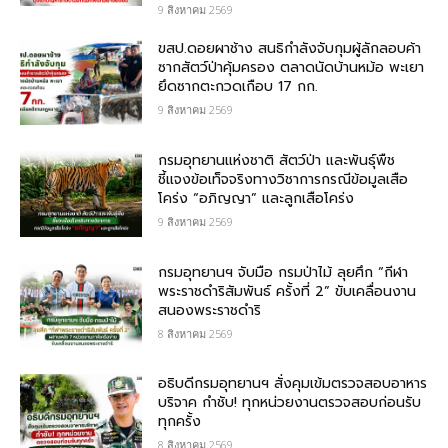
9 สิงหาคม 2569
ขสป.ดอยผาช้าง สนธิกำลังจับกุมผู้ลักลอบค้า
ซากสัตว์ป่าคุ้มครอง ตลาดนัดบ้านหม้อ พะเยา
ยึดซากตะกวดเกือบ 17 กก.
9 สิงหาคม 2569
กรมอุทยานแห่งชาติ สัตว์ป่า และพันธุ์พืช​
ชี้แจงข้อเท็จจริงทางวิชาการกรณีข้อมูลเสือ
โคร่ง “อภิญญา” และลูกเสือโคร่ง
9 สิงหาคม 2569
กรมอุทยานฯ จับมือ กรมป่าไม้ ลุยศึก “กีฬา
พระราชดำริสัมพันธ์ ครั้งที่ 2” ขับเคลื่อนงาน
สนองพระราชดำริ
8 สิงหาคม 2569
อธิบดีกรมอุทยานฯ สั่งคุมเข้มตรวจสอบอาหาร
บริจาค​ กำชับ! ทุกหน่วยงานตรวจสอบก่อนรับ
ทุกครั้ง
8 สิงหาคม 2569