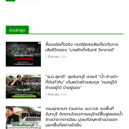
ข่าวล่าสุด
ชี้แจงข้อเท็จจริง กรณีข้อสงสัยเกี่ยวกับการ
เสียชีวิตของ “นายศักดิ์กรินทร์ วิชาจารย์”
9 สิงหาคม 2569
“รมว.สุชาติ” ลุยจันทบุรี เร่งแก้ “น้ำ-ช้างป่า-
ที่ดินทำกิน” เดินหน้าสร้างสมดุล “คนอยู่ได้
ช้างอยู่ได้ ป่าอยู่รอด”
9 สิงหาคม 2569
กรมอุทยานฯ ร่วมคณะ รมว.ทส. ลงพื้นที่
จันทบุรี ติดตามโครงการอนุรักษ์ฟื้นฟูแหล่งน้ำ
ช้างป่าชากตาเนียม มุ่งแก้ปัญหาช้างป่าออก
นอกพื้นที่อย่างยั่งยืน