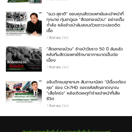
“รมว.สุชาติ” ขอบคุณสัตวแพทย์และเจ้าหน้าที่
ทุกนาย ทุ่มเทดูแล “สีดอทองม้วน” อย่างเต็ม
กำลัง หลังช้างป่าล้มสงบด้วยภาวะปอดติด
เชื้อ
7 สิงหาคม 2569
“สีดอทองม้วน” ช้างป่าวัยราว 50 ปี ล้มแล้ว
หลังทีมสัตวแพทย์รักษาอาการบาดเจ็บต่อ
เนื่อง
7 สิงหาคม 2569
อธิบดีกรมอุทยานฯ สัมภาษณ์สด “มีเรื่องต้อง
คุย” ช่อง Ch7HD ถอดรหัสสัญชาตญาณ
“เสือโคร่ง” หลังเกิดเหตุทำร้ายเจ้าหน้าที่เสีย
ชีวิต
7 สิงหาคม 2569
ฝ่ายข่าวประชาสัมพันธ์ ส่วนประชาสัมพันธ์และเผยแพร่