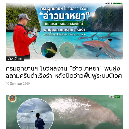
ข่าวภูมิภาค
กรมอุทยานฯ โชว์ผลงาน “อ่าวมาหยา” พบฝูง
ฉลามครีบดำเริงร่า หลังปิดอ่าวฟื้นฟูระบบนิเวศ
10 มิถุนายน 2569