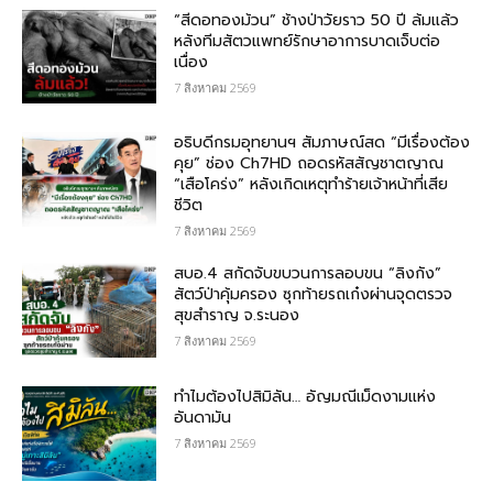
“สีดอทองม้วน” ช้างป่าวัยราว 50 ปี ล้มแล้ว
หลังทีมสัตวแพทย์รักษาอาการบาดเจ็บต่อ
เนื่อง
7 สิงหาคม 2569
อธิบดีกรมอุทยานฯ สัมภาษณ์สด “มีเรื่องต้อง
คุย” ช่อง Ch7HD ถอดรหัสสัญชาตญาณ
“เสือโคร่ง” หลังเกิดเหตุทำร้ายเจ้าหน้าที่เสีย
ชีวิต
7 สิงหาคม 2569
สบอ.4 สกัดจับขบวนการลอบขน “ลิงกัง”
สัตว์ป่าคุ้มครอง ซุกท้ายรถเก๋งผ่านจุดตรวจ
สุขสำราญ จ.ระนอง
7 สิงหาคม 2569
ทำไมต้องไปสิมิลัน… อัญมณีเม็ดงามแห่ง
อันดามัน
7 สิงหาคม 2569