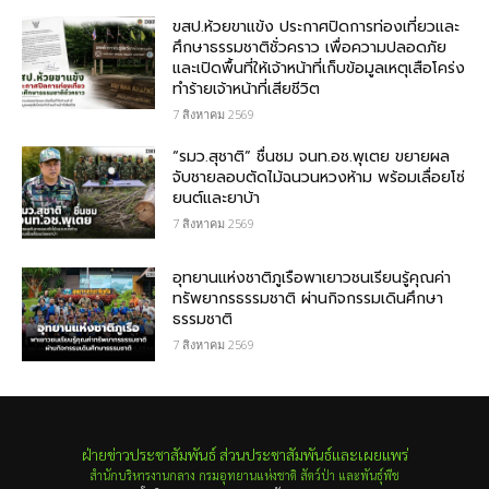
ขสป.ห้วยขาแข้ง ประกาศปิดการท่องเที่ยวและ
ศึกษาธรรมชาติชั่วคราว เพื่อความปลอดภัย
และเปิดพื้นที่ให้เจ้าหน้าที่เก็บข้อมูลเหตุเสือโคร่ง
ทำร้ายเจ้าหน้าที่เสียชีวิต
7 สิงหาคม 2569
“รมว.สุชาติ” ชื่นชม​ จนท.อช.พุเตย​ ขยายผล
จับชายลอบตัดไม้ฉนวนหวงห้าม พร้อมเลื่อยโซ่
ยนต์และยาบ้า
7 สิงหาคม 2569
อุทยานแห่งชาติภูเรือพาเยาวชนเรียนรู้คุณค่า
ทรัพยากรธรรมชาติ ผ่านกิจกรรมเดินศึกษา
ธรรมชาติ
7 สิงหาคม 2569
ฝ่ายข่าวประชาสัมพันธ์ ส่วนประชาสัมพันธ์และเผยแพร่
สำนักบริหารงานกลาง กรมอุทยานแห่งชาติ สัตว์ป่า และพันธุ์พืช