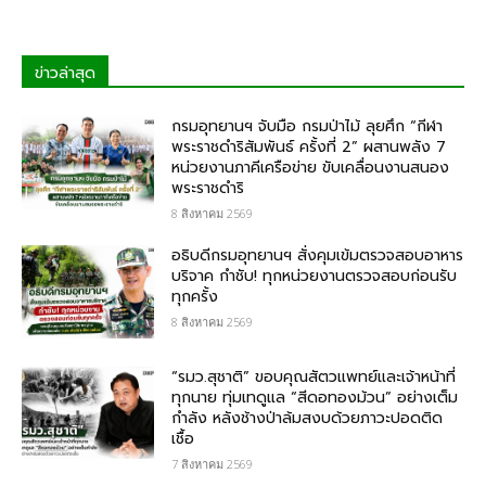
ข่าวล่าสุด
กรมอุทยานฯ จับมือ กรมป่าไม้ ลุยศึก “กีฬา
พระราชดำริสัมพันธ์ ครั้งที่ 2” ผสานพลัง 7
หน่วยงานภาคีเครือข่าย ขับเคลื่อนงานสนอง
พระราชดำริ
8 สิงหาคม 2569
อธิบดีกรมอุทยานฯ สั่งคุมเข้มตรวจสอบอาหาร
บริจาค​ กำชับ! ทุกหน่วยงานตรวจสอบก่อนรับ
ทุกครั้ง
8 สิงหาคม 2569
“รมว.สุชาติ” ขอบคุณสัตวแพทย์และเจ้าหน้าที่
ทุกนาย ทุ่มเทดูแล “สีดอทองม้วน” อย่างเต็ม
กำลัง หลังช้างป่าล้มสงบด้วยภาวะปอดติด
เชื้อ
7 สิงหาคม 2569