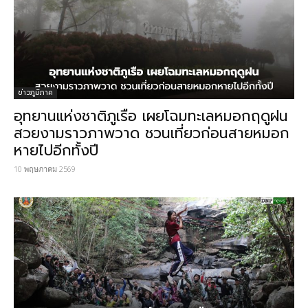
ข่าวภูมิภาค
อุทยานแห่งชาติภูเรือ เผยโฉมทะเลหมอกฤดูฝน
สวยงามราวภาพวาด ชวนเที่ยวก่อนสายหมอก
หายไปอีกทั้งปี
10 พฤษภาคม 2569