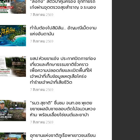
“ลิงกัง” สัตว์ป่าคุ้มครอง ซุกท้ายรถ
เก๋งผ่านจุดตรวจสุขสำราญ จ.ระนอง
7 สิงหาคม 2569
ทำไมต้องไปสิมิลัน… อัญมณีเม็ดงาม
แห่งอันดามัน
7 สิงหาคม 2569
ขสป.ห้วยขาแข้ง ประกาศปิดการท่อง
เที่ยวและศึกษาธรรมชาติชั่วคราว
เพื่อความปลอดภัยและเปิดพื้นที่ให้
เจ้าหน้าที่เก็บข้อมูลเหตุเสือโคร่ง
ทำร้ายเจ้าหน้าที่เสียชีวิต
7 สิงหาคม 2569
“รมว.สุชาติ” ชื่นชม​ จนท.อช.พุเตย​
ขยายผลจับชายลอบตัดไม้ฉนวนหวง
ห้าม พร้อมเลื่อยโซ่ยนต์และยาบ้า
7 สิงหาคม 2569
อุทยานแห่งชาติภูเรือพาเยาวชนเรียน