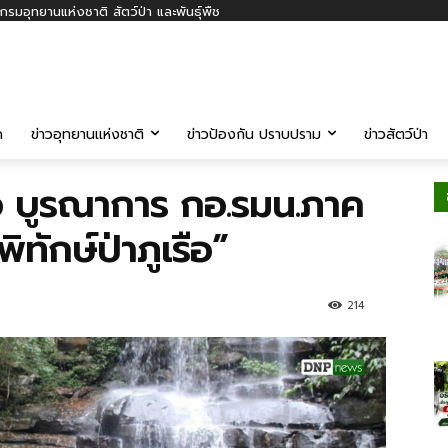
รมอุทยานแห่งชาติ สัตว์ป่า และพันธุ์พืช
ค
ข่าวอุทยานแห่งชาติ
ข่าวป้องกัน ปราบปราม
ข่าวสัตว์ป่า
ือ บูรณาการ กอ.รมน.ภาค
ิทักษ์ป่าภูเรือ”
214