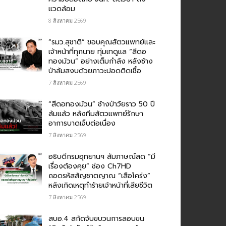
แวดล้อม
8 สิงหาคม 2569
“รมว.สุชาติ” ขอบคุณสัตวแพทย์และ
เจ้าหน้าที่ทุกนาย ทุ่มเทดูแล “สีดอ
ทองม้วน” อย่างเต็มกำลัง หลังช้าง
ป่าล้มสงบด้วยภาวะปอดติดเชื้อ
7 สิงหาคม 2569
“สีดอทองม้วน” ช้างป่าวัยราว 50 ปี
ล้มแล้ว หลังทีมสัตวแพทย์รักษา
อาการบาดเจ็บต่อเนื่อง
7 สิงหาคม 2569
อธิบดีกรมอุทยานฯ สัมภาษณ์สด “มี
เรื่องต้องคุย” ช่อง Ch7HD
ถอดรหัสสัญชาตญาณ “เสือโคร่ง”
หลังเกิดเหตุทำร้ายเจ้าหน้าที่เสียชีวิต
7 สิงหาคม 2569
สบอ.4 สกัดจับขบวนการลอบขน