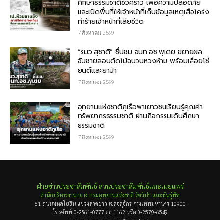
ศึกษาธรรมชาติชั่วคราว เพื่อความปลอดภัย
และเปิดพื้นที่ให้เจ้าหน้าที่เก็บข้อมูลเหตุเสือโคร่ง
ทำร้ายเจ้าหน้าที่เสียชีวิต
7 สิงหาคม 2569
“รมว.สุชาติ” ชื่นชม​ จนท.อช.พุเตย​ ขยายผล
จับชายลอบตัดไม้ฉนวนหวงห้าม พร้อมเลื่อยโซ่
ยนต์และยาบ้า
7 สิงหาคม 2569
อุทยานแห่งชาติภูเรือพาเยาวชนเรียนรู้คุณค่า
ทรัพยากรธรรมชาติ ผ่านกิจกรรมเดินศึกษา
ธรรมชาติ
7 สิงหาคม 2569
ฝ่ายข่าวประชาสัมพันธ์ ส่วนประชาสัมพันธ์และเผยแพร่
สำนักบริหารงานกลาง กรมอุทยานแห่งชาติ สัตว์ป่า และพันธุ์พืช
61 ถนนพหลโยธิน แขวงลาดยาว เขตจตุจักร กรุงเทพมหานคร 10900
โทรศัพท์ 0-2561-0777 ต่อ 1162 หรือ 0-2579-6549