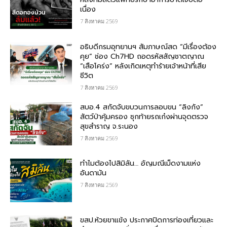
เนื่อง
7 สิงหาคม 2569
อธิบดีกรมอุทยานฯ สัมภาษณ์สด “มีเรื่องต้อง
คุย” ช่อง Ch7HD ถอดรหัสสัญชาตญาณ
“เสือโคร่ง” หลังเกิดเหตุทำร้ายเจ้าหน้าที่เสีย
ชีวิต
7 สิงหาคม 2569
สบอ.4 สกัดจับขบวนการลอบขน “ลิงกัง”
สัตว์ป่าคุ้มครอง ซุกท้ายรถเก๋งผ่านจุดตรวจ
สุขสำราญ จ.ระนอง
7 สิงหาคม 2569
ทำไมต้องไปสิมิลัน… อัญมณีเม็ดงามแห่ง
อันดามัน
7 สิงหาคม 2569
ขสป.ห้วยขาแข้ง ประกาศปิดการท่องเที่ยวและ