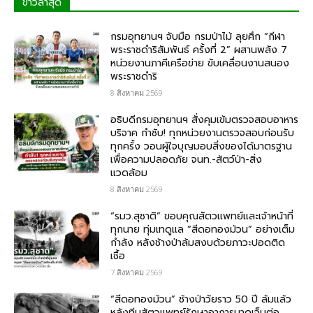
ข่าวล่าสุด
กรมอุทยานฯ จับมือ กรมป่าไม้ ลุยศึก “กีฬา
พระราชดำริสัมพันธ์ ครั้งที่ 2” ผสานพลัง 7
หน่วยงานภาคีเครือข่าย ขับเคลื่อนงานสนอง
พระราชดำริ
8 สิงหาคม 2569
อธิบดีกรมอุทยานฯ สั่งคุมเข้มตรวจสอบอาหาร
บริจาค​ กำชับ! ทุกหน่วยงานตรวจสอบก่อนรับ
ทุกครั้ง วอนผู้ใจบุญมอบสิ่งของได้มาตรฐาน
เพื่อความปลอดภัย​ จนท.-สัตว์ป่า-สิ่ง
แวดล้อม
8 สิงหาคม 2569
“รมว.สุชาติ” ขอบคุณสัตวแพทย์และเจ้าหน้าที่
ทุกนาย ทุ่มเทดูแล “สีดอทองม้วน” อย่างเต็ม
กำลัง หลังช้างป่าล้มสงบด้วยภาวะปอดติด
เชื้อ
7 สิงหาคม 2569
“สีดอทองม้วน” ช้างป่าวัยราว 50 ปี ล้มแล้ว
หลังทีมสัตวแพทย์รักษาอาการบาดเจ็บต่อ