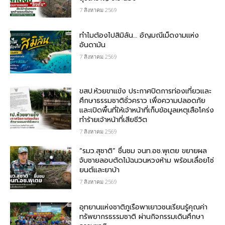
7 สิงหาคม 2569
ทำไมต้องไปสิมิลัน… อัญมณีเม็ดงามแห่ง
อันดามัน
7 สิงหาคม 2569
ขสป.ห้วยขาแข้ง ประกาศปิดการท่องเที่ยวและ
ศึกษาธรรมชาติชั่วคราว เพื่อความปลอดภัย
และเปิดพื้นที่ให้เจ้าหน้าที่เก็บข้อมูลเหตุเสือโคร่ง
ทำร้ายเจ้าหน้าที่เสียชีวิต
7 สิงหาคม 2569
“รมว.สุชาติ” ชื่นชม​ จนท.อช.พุเตย​ ขยายผล
จับชายลอบตัดไม้ฉนวนหวงห้าม พร้อมเลื่อยโซ่
ยนต์และยาบ้า
7 สิงหาคม 2569
อุทยานแห่งชาติภูเรือพาเยาวชนเรียนรู้คุณค่า
ทรัพยากรธรรมชาติ ผ่านกิจกรรมเดินศึกษา