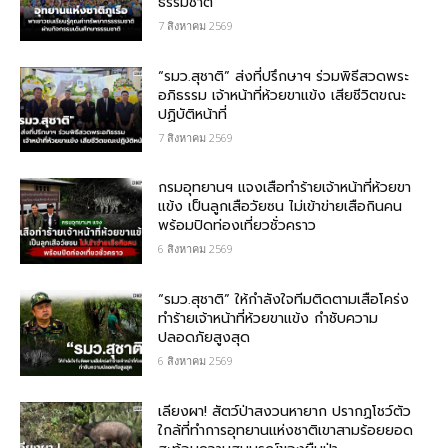
ธรรมชาติ
7 สิงหาคม 2569
“รมว.สุชาติ” ส่งที่ปรึกษาฯ ร่วมพิธีสวดพระ
อภิธรรม เจ้าหน้าที่ห้วยขาแข้ง เสียชีวิตขณะ
ปฏิบัติหน้าที่
7 สิงหาคม 2569
กรม​อุทยานฯ แจงเสือทำร้ายเจ้าหน้าที่ห้วยขา
แข้ง เป็นลูกเสือวัยซน ไม่เข้าข่ายเสือกินคน
พร้อมปิดท่องเที่ยวชั่วคราว
6 สิงหาคม 2569
“รมว.สุชาติ” ให้กำลังใจทีมติดตามเสือโคร่ง
ทำร้ายเจ้าหน้าที่ห้วยขาแข้ง กำชับความ
ปลอดภัยสูงสุด
6 สิงหาคม 2569
เลียงผา! สัตว์ป่าสงวนหายาก ปรากฏโชว์ตัว
ใกล้ที่ทำการอุทยานแห่งชาติเขาสามร้อยยอด