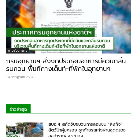
ข่าวส่วนกลาง
กรมอุทยานฯ สั่งงดประกอบอาหารมีควันกลิ่น
รบกวน พื้นที่กางเต็นท์-ที่พักในอุทยานฯ
14 กรกฎาคม 2564
ข่าวล่าสุด
สบอ.4 สกัดจับขบวนการลอบขน “ลิงกัง”
สัตว์ป่าคุ้มครอง ซุกท้ายรถเก๋งผ่านจุดตรวจ
สุขสำราญ จ.ระนอง