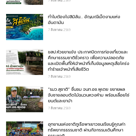
7 สิงหาคม 2569
ทำไมต้องไปสิมิลัน… อัญมณีเม็ดงามแห่ง
อันดามัน
7 สิงหาคม 2569
ขสป.ห้วยขาแข้ง ประกาศปิดการท่องเที่ยวและ
ศึกษาธรรมชาติชั่วคราว เพื่อความปลอดภัย
และเปิดพื้นที่ให้เจ้าหน้าที่เก็บข้อมูลเหตุเสือโคร่ง
ทำร้ายเจ้าหน้าที่เสียชีวิต
7 สิงหาคม 2569
“รมว.สุชาติ” ชื่นชม​ จนท.อช.พุเตย​ ขยายผล
จับชายลอบตัดไม้ฉนวนหวงห้าม พร้อมเลื่อยโซ่
ยนต์และยาบ้า
7 สิงหาคม 2569
อุทยานแห่งชาติภูเรือพาเยาวชนเรียนรู้คุณค่า
ทรัพยากรธรรมชาติ ผ่านกิจกรรมเดินศึกษา
ธรรมชาติ