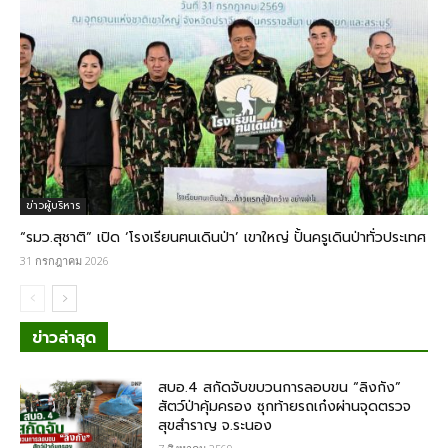
ข่าวผู้บริหาร
“รมว.สุชาติ” เปิด ‘โรงเรียนฅนเดินป่า’ เขาใหญ่ ปั้นครูเดินป่าทั่วประเทศ
31 กรกฎาคม 2026
ข่าวล่าสุด
สบอ.4 สกัดจับขบวนการลอบขน “ลิงกัง”
สัตว์ป่าคุ้มครอง ซุกท้ายรถเก๋งผ่านจุดตรวจ
สุขสำราญ จ.ระนอง