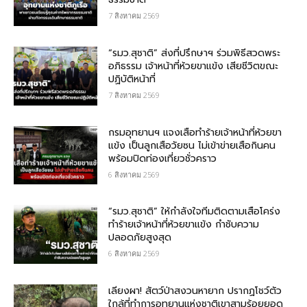
7 สิงหาคม 2569
“รมว.สุชาติ” ส่งที่ปรึกษาฯ ร่วมพิธีสวดพระ
อภิธรรม เจ้าหน้าที่ห้วยขาแข้ง เสียชีวิตขณะ
ปฏิบัติหน้าที่
7 สิงหาคม 2569
กรม​อุทยานฯ แจงเสือทำร้ายเจ้าหน้าที่ห้วยขา
แข้ง เป็นลูกเสือวัยซน ไม่เข้าข่ายเสือกินคน
พร้อมปิดท่องเที่ยวชั่วคราว
6 สิงหาคม 2569
“รมว.สุชาติ” ให้กำลังใจทีมติดตามเสือโคร่ง
ทำร้ายเจ้าหน้าที่ห้วยขาแข้ง กำชับความ
ปลอดภัยสูงสุด
6 สิงหาคม 2569
เลียงผา! สัตว์ป่าสงวนหายาก ปรากฏโชว์ตัว
ใกล้ที่ทำการอุทยานแห่งชาติเขาสามร้อยยอด