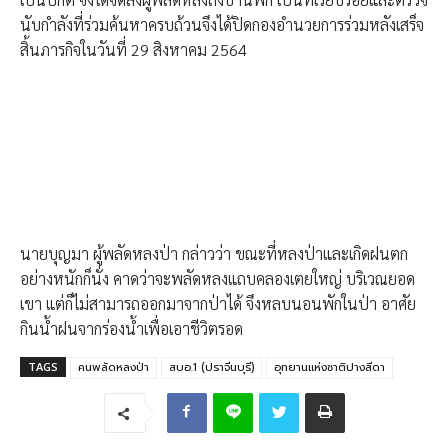
นับกำลังที่ร่วมค้นหาครบถ้วนจึงได้ปิดกองอำนวยการร่วมหลังเสร็จ
สิ้นภารกิจในวันที่ 29 สิงหาคม 2564
นายบุญมา ผู้พลัดหลงป่า กล่าวว่า ขณะที่หลงป่าและเกิดฝนตก
อย่างหนักก็นั่ง คาดว่าจะพลัดหลงแถบคลองเตยใหญ่ บริเวณยอด
เขา แต่ก็ไม่สามารถออกมาจากป่าได้ จึงหลบนอนพักในป่า อาศัย
กินน้ำฝนจากร่องน้ำเพื่อเอาชีวิตรอด
TAGS
คนพลัดหลงป่า
สบอ.1 (ปราจีนบุรี)
อุทยานแห่งชาติปางสีดา