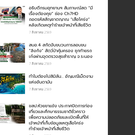
อธิบดีกรมอุทยานฯ สัมภาษณ์สด “มี
เรื่องต้องคุย” ช่อง Ch7HD
ถอดรหัสสัญชาตญาณ “เสือโคร่ง”
หลังเกิดเหตุทำร้ายเจ้าหน้าที่เสียชีวิต
7 สิงหาคม 2569
สบอ.4 สกัดจับขบวนการลอบขน
“ลิงกัง” สัตว์ป่าคุ้มครอง ซุกท้ายรถ
เก๋งผ่านจุดตรวจสุขสำราญ จ.ระนอง
7 สิงหาคม 2569
ทำไมต้องไปสิมิลัน… อัญมณีเม็ดงาม
แห่งอันดามัน
7 สิงหาคม 2569
ขสป.ห้วยขาแข้ง ประกาศปิดการท่อง
เที่ยวและศึกษาธรรมชาติชั่วคราว
เพื่อความปลอดภัยและเปิดพื้นที่ให้
เจ้าหน้าที่เก็บข้อมูลเหตุเสือโคร่ง
ทำร้ายเจ้าหน้าที่เสียชีวิต