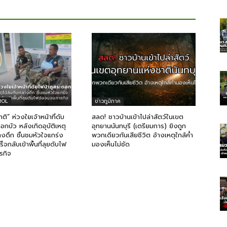
ROL
ข่าวภูมิภาค
ติ” ห่วงใยเจ้าหน้าที่ดับ
สลด! ชาวบ้านเข้าไปล่าสัตว์ในเขต
อกบัว หลังเกิดอุบัติเหตุ
อุทยานนันทบุรี (เตรียมการ) ยิงถูก
างดึก ชื่นชมหัวใจแกร่ง
พวกเดียวกันเสียชีวิต อ้างเหตุใกล้ค่ำ
็จกลับเข้าพื้นที่ลุยดับไฟ
มองเห็นไม่ชัด
รกิจ