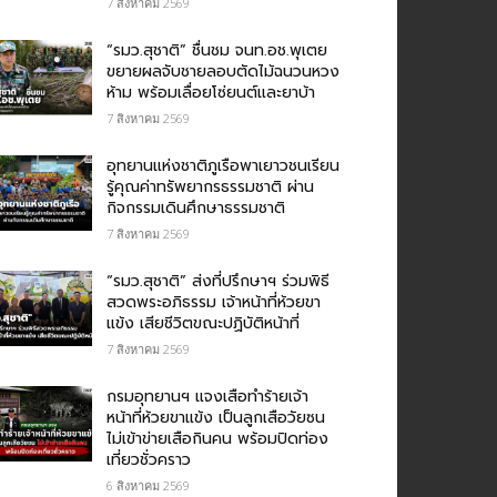
7 สิงหาคม 2569
“รมว.สุชาติ” ชื่นชม​ จนท.อช.พุเตย​
ขยายผลจับชายลอบตัดไม้ฉนวนหวง
ห้าม พร้อมเลื่อยโซ่ยนต์และยาบ้า
7 สิงหาคม 2569
อุทยานแห่งชาติภูเรือพาเยาวชนเรียน
รู้คุณค่าทรัพยากรธรรมชาติ ผ่าน
กิจกรรมเดินศึกษาธรรมชาติ
7 สิงหาคม 2569
“รมว.สุชาติ” ส่งที่ปรึกษาฯ ร่วมพิธี
สวดพระอภิธรรม เจ้าหน้าที่ห้วยขา
แข้ง เสียชีวิตขณะปฏิบัติหน้าที่
7 สิงหาคม 2569
กรม​อุทยานฯ แจงเสือทำร้ายเจ้า
หน้าที่ห้วยขาแข้ง เป็นลูกเสือวัยซน
ไม่เข้าข่ายเสือกินคน พร้อมปิดท่อง
เที่ยวชั่วคราว
6 สิงหาคม 2569