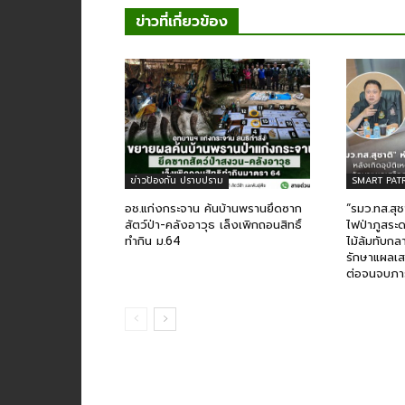
ข่าวที่เกี่ยวข้อง
ข่าวป้องกัน ปราบปราม
SMART PAT
อช.แก่งกระจาน ค้นบ้านพรานยึดซาก
“รมว.ทส.สุชา
สัตว์ป่า-คลังอาวุธ เล็งเพิกถอนสิทธิ์
ไฟป่าภูสระด
ทำกิน ม.64
ไม้ล้มทับกล
รักษาแผลเสร
ต่อจนจบภา