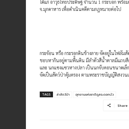
ได้แก่ อาวุธไทยประดิษฐ์ จำนวน 1 กระบอก พร้อม
จ.มุกดาหาร เพื่อดำเนินคดีตามกฎหมาย​ต่อไป​
กระจ้อน หรือ กระรอกดินข้างลาย จัดอยู่ในไฟลัมสัต
ชอบหากินอยู่ตามพื้นดิน มีลำตัวสีน้ำตาลมีแถบสีด
และ นกแซงแซวหางปลา เป็นนกจับคอนขนาดเล็ก
จัดเป็นสัตว์ป่าคุ้มครอง ตามพระราชบัญญัติสงวนแ
TAGS
ล่าสัตว์ป่า
อุทยานแห่งชาติภูสระดอกบัว
Share