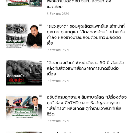
เพื่อความปลอดภัย​ จนท.-สัตว์ป่า-สิ่ง
แวดล้อม
8 สิงหาคม 2569
“รมว.สุชาติ” ขอบคุณสัตวแพทย์และเจ้าหน้าที่
ทุกนาย ทุ่มเทดูแล “สีดอทองม้วน” อย่างเต็ม
กำลัง หลังช้างป่าล้มสงบด้วยภาวะปอดติด
เชื้อ
7 สิงหาคม 2569
“สีดอทองม้วน” ช้างป่าวัยราว 50 ปี ล้มแล้ว
หลังทีมสัตวแพทย์รักษาอาการบาดเจ็บต่อ
เนื่อง
7 สิงหาคม 2569
อธิบดีกรมอุทยานฯ สัมภาษณ์สด “มีเรื่องต้อง
คุย” ช่อง Ch7HD ถอดรหัสสัญชาตญาณ
“เสือโคร่ง” หลังเกิดเหตุทำร้ายเจ้าหน้าที่เสีย
ชีวิต
7 สิงหาคม 2569