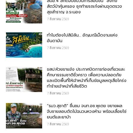
สบอ.4 สกัดจับขบวนการลอบขน “ลิงกัง”
สัตว์ป่าคุ้มครอง ซุกท้ายรถเก๋งผ่านจุดตรวจ
สุขสำราญ จ.ระนอง
7 สิงหาคม 2569
ทำไมต้องไปสิมิลัน… อัญมณีเม็ดงามแห่ง
อันดามัน
7 สิงหาคม 2569
ขสป.ห้วยขาแข้ง ประกาศปิดการท่องเที่ยวและ
ศึกษาธรรมชาติชั่วคราว เพื่อความปลอดภัย
และเปิดพื้นที่ให้เจ้าหน้าที่เก็บข้อมูลเหตุเสือโคร่ง
ทำร้ายเจ้าหน้าที่เสียชีวิต
7 สิงหาคม 2569
“รมว.สุชาติ” ชื่นชม​ จนท.อช.พุเตย​ ขยายผล
จับชายลอบตัดไม้ฉนวนหวงห้าม พร้อมเลื่อยโซ่
ยนต์และยาบ้า
7 สิงหาคม 2569