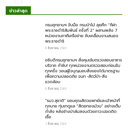
ข่าวล่าสุด
กรมอุทยานฯ จับมือ กรมป่าไม้ ลุยศึก “กีฬา
พระราชดำริสัมพันธ์ ครั้งที่ 2” ผสานพลัง 7
หน่วยงานภาคีเครือข่าย ขับเคลื่อนงานสนอง
พระราชดำริ
8 สิงหาคม 2569
อธิบดีกรมอุทยานฯ สั่งคุมเข้มตรวจสอบอาหาร
บริจาค​ กำชับ! ทุกหน่วยงานตรวจสอบก่อนรับ
ทุกครั้ง วอนผู้ใจบุญมอบสิ่งของได้มาตรฐาน
เพื่อความปลอดภัย​ จนท.-สัตว์ป่า-สิ่ง
แวดล้อม
8 สิงหาคม 2569
“รมว.สุชาติ” ขอบคุณสัตวแพทย์และเจ้าหน้าที่
ทุกนาย ทุ่มเทดูแล “สีดอทองม้วน” อย่างเต็ม
กำลัง หลังช้างป่าล้มสงบด้วยภาวะปอดติด
เชื้อ
7 สิงหาคม 2569