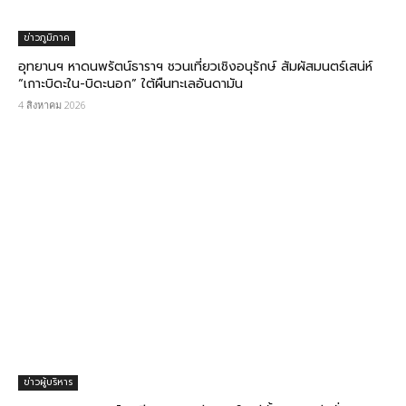
ข่าวภูมิภาค
อุทยานฯ หาดนพรัตน์ธาราฯ ชวนเที่ยวเชิงอนุรักษ์ สัมผัสมนตร์เสน่ห์
“เกาะบิดะใน-บิดะนอก” ใต้ผืนทะเลอันดามัน
4 สิงหาคม 2026
ข่าวผู้บริหาร