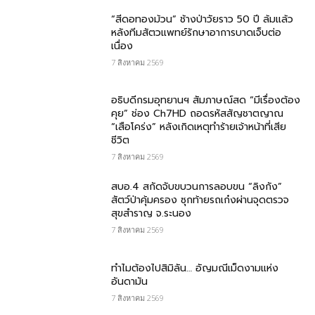
“สีดอทองม้วน” ช้างป่าวัยราว 50 ปี ล้มแล้ว
หลังทีมสัตวแพทย์รักษาอาการบาดเจ็บต่อ
เนื่อง
7 สิงหาคม 2569
อธิบดีกรมอุทยานฯ สัมภาษณ์สด “มีเรื่องต้อง
คุย” ช่อง Ch7HD ถอดรหัสสัญชาตญาณ
“เสือโคร่ง” หลังเกิดเหตุทำร้ายเจ้าหน้าที่เสีย
ชีวิต
7 สิงหาคม 2569
สบอ.4 สกัดจับขบวนการลอบขน “ลิงกัง”
สัตว์ป่าคุ้มครอง ซุกท้ายรถเก๋งผ่านจุดตรวจ
สุขสำราญ จ.ระนอง
7 สิงหาคม 2569
ทำไมต้องไปสิมิลัน… อัญมณีเม็ดงามแห่ง
อันดามัน
7 สิงหาคม 2569