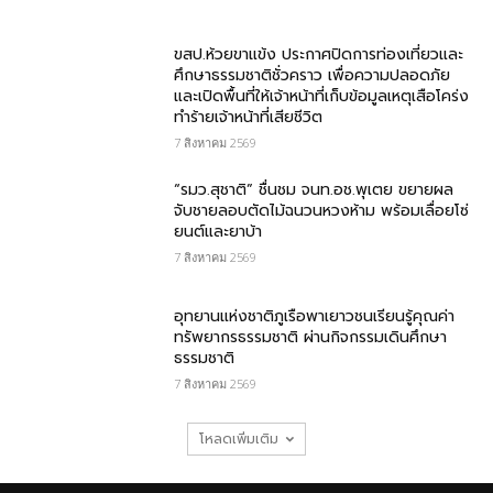
ขสป.ห้วยขาแข้ง ประกาศปิดการท่องเที่ยวและ
ศึกษาธรรมชาติชั่วคราว เพื่อความปลอดภัย
และเปิดพื้นที่ให้เจ้าหน้าที่เก็บข้อมูลเหตุเสือโคร่ง
ทำร้ายเจ้าหน้าที่เสียชีวิต
7 สิงหาคม 2569
“รมว.สุชาติ” ชื่นชม​ จนท.อช.พุเตย​ ขยายผล
จับชายลอบตัดไม้ฉนวนหวงห้าม พร้อมเลื่อยโซ่
ยนต์และยาบ้า
7 สิงหาคม 2569
อุทยานแห่งชาติภูเรือพาเยาวชนเรียนรู้คุณค่า
ทรัพยากรธรรมชาติ ผ่านกิจกรรมเดินศึกษา
ธรรมชาติ
7 สิงหาคม 2569
โหลดเพิ่มเติม