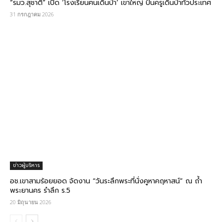
“รมว.สุชาติ” เปิด ‘โรงเรียนฅนเดินป่า’ เขาใหญ่ ปั้นครูเดินป่าทั่วประเทศ
31 กรกฎาคม 2026
ข่าวผู้บริหาร
อช.เขาสามร้อยยอด จัดงาน “วันระลึกพระที่นั่งคูหาคฤหาสน์” ณ ถ้ำ
พระยานคร รำลึก ร.5
20 มิถุนายน 2026