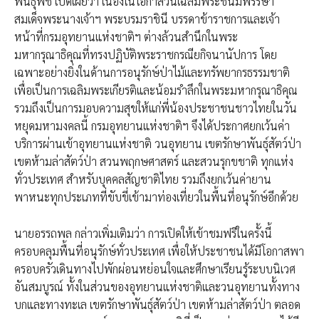
พันธุ์พืช เปิดเผยว่า เนื่องในโอกาสวันเฉลิมพระชนมพรรษา
สมเด็จพระนางเจ้าฯ พระบรมราชินี บรรดาข้าราชการและเจ้า
หน้าที่กรมอุทยานแห่งชาติฯ ต่างล้วนสำนึกในพระ
มหากรุณาธิคุณที่ทรงปฏิบัติพระราชกรณียกิจนานัปการ โดย
เฉพาะอย่างยิ่งในด้านการอนุรักษ์ป่าไม้และทรัพยากรธรรมชาติ
เพื่อเป็นการเฉลิมพระเกียรติและน้อมรำลึกในพระมหากรุณาธิคุณ
รวมถึงเป็นการมอบความสุขให้แก่พี่น้องประชาชนชาวไทยในวัน
หยุดมหามงคลนี้ กรมอุทยานแห่งชาติฯ จึงได้ประกาศยกเว้นค่า
บริการผ่านเข้าอุทยานแห่งชาติ วนอุทยาน เขตรักษาพันธุ์สัตว์ป่า
เขตห้ามล่าสัตว์ป่า สวนพฤกษศาสตร์ และสวนรุกขชาติ ทุกแห่ง
ทั่วประเทศ สำหรับบุคคลสัญชาติไทย รวมถึงยกเว้นค่ายาน
พาหนะทุกประเภทที่ขับขี่เข้ามาท่องเที่ยวในพื้นที่อนุรักษ์อีกด้วย
นายอรรถพล กล่าวเพิ่มเติมว่า การเปิดให้เข้าชมฟรีในครั้งนี้
ครอบคลุมพื้นที่อนุรักษ์ทั่วประเทศ เพื่อให้ประชาชนได้มีโอกาสพา
ครอบครัวเดินทางไปพักผ่อนหย่อนใจและศึกษาเรียนรู้ระบบนิเวศ
อันสมบูรณ์ ทั้งในส่วนของอุทยานแห่งชาติและวนอุทยานทั้งทาง
บกและทางทะเล เขตรักษาพันธุ์สัตว์ป่า เขตห้ามล่าสัตว์ป่า ตลอด