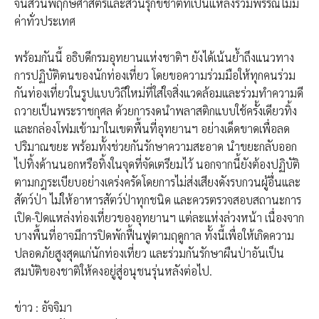
จนสวนพฤกษศาสตร์และสวนรุกขชาติที่เป็นแหล่งรวมพรรณไม้มี
ค่าทั่วประเทศ
พร้อมกันนี้ อธิบดีกรมอุทยานแห่งชาติฯ ยังได้เน้นย้ำถึงแนวทาง
การปฏิบัติตนของนักท่องเที่ยว โดยขอความร่วมมือให้ทุกคนร่วม
กันท่องเที่ยวในรูปแบบวิถีใหม่ที่ใส่ใจสิ่งแวดล้อมและร่วมทำความดี
ถวายเป็นพระราชกุศล ด้วยการงดนำพลาสติกแบบใช้ครั้งเดียวทิ้ง
และกล่องโฟมเข้ามาในเขตพื้นที่อุทยานฯ อย่างเด็ดขาดเพื่อลด
ปริมาณขยะ พร้อมทั้งช่วยกันรักษาความสะอาด นำขยะกลับออก
ไปทิ้งด้านนอกหรือทิ้งในจุดที่จัดเตรียมไว้ นอกจากนี้ยังต้องปฏิบัติ
ตามกฎระเบียบอย่างเคร่งครัดโดยการไม่ส่งเสียงดังรบกวนผู้อื่นและ
สัตว์ป่า ไม่ให้อาหารสัตว์ป่าทุกชนิด และควรตรวจสอบสถานะการ
เปิด-ปิดแหล่งท่องเที่ยวของอุทยานฯ แต่ละแห่งล่วงหน้า เนื่องจาก
บางพื้นที่อาจมีการปิดพักฟื้นฟูตามฤดูกาล ทั้งนี้เพื่อให้เกิดความ
ปลอดภัยสูงสุดแก่นักท่องเที่ยว และร่วมกันรักษาผืนป่าอันเป็น
สมบัติของชาติให้คงอยู่สู่อนุชนรุ่นหลังต่อไป.
ข่าว : อัจจิมา