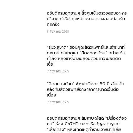
อธิบดีกรมอุทยานฯ สั่งคุมเข้มตรวจสอบอาหาร
บริจาค​ กำชับ! ทุกหน่วยงานตรวจสอบก่อนรับ
ทุกครั้ง
8 สิงหาคม 2569
“รมว.สุชาติ” ขอบคุณสัตวแพทย์และเจ้าหน้าที่
ทุกนาย ทุ่มเทดูแล “สีดอทองม้วน” อย่างเต็ม
กำลัง หลังช้างป่าล้มสงบด้วยภาวะปอดติด
เชื้อ
7 สิงหาคม 2569
“สีดอทองม้วน” ช้างป่าวัยราว 50 ปี ล้มแล้ว
หลังทีมสัตวแพทย์รักษาอาการบาดเจ็บต่อ
เนื่อง
7 สิงหาคม 2569
อธิบดีกรมอุทยานฯ สัมภาษณ์สด “มีเรื่องต้อง
คุย” ช่อง Ch7HD ถอดรหัสสัญชาตญาณ
“เสือโคร่ง” หลังเกิดเหตุทำร้ายเจ้าหน้าที่เสีย