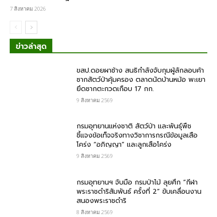
7 สิงหาคม 2026
ข่าวล่าสุด
ขสป.ดอยผาช้าง สนธิกำลังจับกุมผู้ลักลอบค้า
ซากสัตว์ป่าคุ้มครอง ตลาดนัดบ้านหม้อ พะเยา
ยึดซากตะกวดเกือบ 17 กก.
9 สิงหาคม 2569
กรมอุทยานแห่งชาติ สัตว์ป่า และพันธุ์พืช​
ชี้แจงข้อเท็จจริงทางวิชาการกรณีข้อมูลเสือ
โคร่ง “อภิญญา” และลูกเสือโคร่ง
9 สิงหาคม 2569
กรมอุทยานฯ จับมือ กรมป่าไม้ ลุยศึก “กีฬา
พระราชดำริสัมพันธ์ ครั้งที่ 2” ขับเคลื่อนงาน
สนองพระราชดำริ
8 สิงหาคม 2569