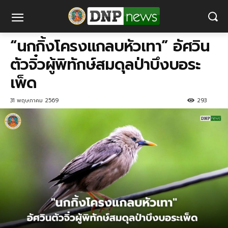
“นกกิ้งโครงแกลบหัวเทา” อัศวิน
ตัวจิ๋วผู้พิทักษ์สมดุลป่าบึงบอระ
เพ็ด
31 พฤษภาคม 2569
293