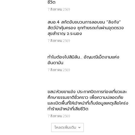
ชีวิต
7 สิงหาคม 2569
สบอ.4 สกัดจับขบวนการลอบขน “ลิงกัง”
สัตว์ป่าคุ้มครอง ซุกท้ายรถเก๋งผ่านจุดตรวจ
สุขสำราญ จ.ระนอง
7 สิงหาคม 2569
ทำไมต้องไปสิมิลัน… อัญมณีเม็ดงามแห่ง
อันดามัน
7 สิงหาคม 2569
ขสป.ห้วยขาแข้ง ประกาศปิดการท่องเที่ยวและ
ศึกษาธรรมชาติชั่วคราว เพื่อความปลอดภัย
และเปิดพื้นที่ให้เจ้าหน้าที่เก็บข้อมูลเหตุเสือโคร่ง
ทำร้ายเจ้าหน้าที่เสียชีวิต
7 สิงหาคม 2569
โหลดเพิ่มเติม