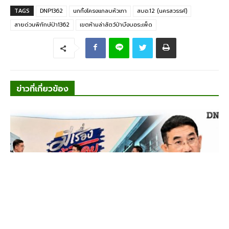
TAGS
DNP1362
นกกิ้งโครงแกลบหัวเทา
สบอ.12 (นครสวรรค์)
สายด่วนพิทักษ์ป่า1362
เขตห้ามล่าสัตว์ป่าบึงบอระเพ็ด
ข่าวที่เกี่ยวข้อง