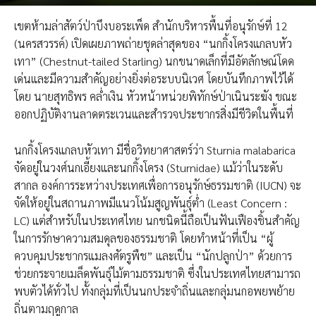
เขตห้ามล่าสัตว์ป่าบึงบอระเพ็ด สำนักบริหารพื้นที่อนุรักษ์ที่ 12
(นครสวรรค์) เปิดเผยภาพถ่ายชุดล่าสุดของ “นกกิ้งโครงแกลบหัว
เทา” (Chestnut-tailed Starling) นกขนาดเล็กที่มีอัตลักษณ์โดด
เด่นและมีความสำคัญอย่างยิ่งต่อระบบนิเวศ โดยบันทึกภาพไว้ได้
โดย นายสุทธิพร คล่ำเงิน หัวหน้าหน่วยพิทักษ์ป่าเนินระฆัง ขณะ
ออกปฏิบัติงานลาดตระเวนและสำรวจประชากรสิ่งมีชีวิตในพื้นที่
นกกิ้งโครงแกลบหัวเทา มีชื่อวิทยาศาสตร์ว่า Sturnia malabarica
จัดอยู่ในวงศ์นกเอี้ยงและนกกิ้งโครง (Sturnidae) แม้ว่าในระดับ
สากล องค์การระหว่างประเทศเพื่อการอนุรักษ์ธรรมชาติ (IUCN) จะ
จัดให้อยู่ในสถานภาพมีแนวโน้มสูญพันธุ์ต่ำ (Least Concern :
LC) แต่สำหรับในประเทศไทย นกชนิดนี้ถือเป็นฟันเฟืองชิ้นสำคัญ
ในการรักษาความสมดุลของธรรมชาติ โดยทำหน้าที่เป็น “ผู้
ควบคุมประชากรแมลงศัตรูพืช” และเป็น “นักปลูกป่า” ด้วยการ
ช่วยกระจายเมล็ดพันธุ์ไม้ตามธรรมชาติ ซึ่งในประเทศไทยสามารถ
พบตัวได้ทั่วไป ทั้งกลุ่มที่เป็นนกประจำถิ่นและกลุ่มนกอพยพย้าย
ถิ่นตามฤดูกาล