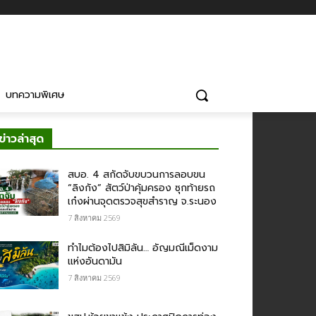
บทความพิเศษ
ข่าวล่าสุด
สบอ. 4 สกัดจับขบวนการลอบขน
“ลิงกัง” สัตว์ป่าคุ้มครอง ซุกท้ายรถ
เก๋งผ่านจุดตรวจสุขสำราญ จ.ระนอง
7 สิงหาคม 2569
ทำไมต้องไปสิมิลัน… อัญมณีเม็ดงาม
แห่งอันดามัน
7 สิงหาคม 2569