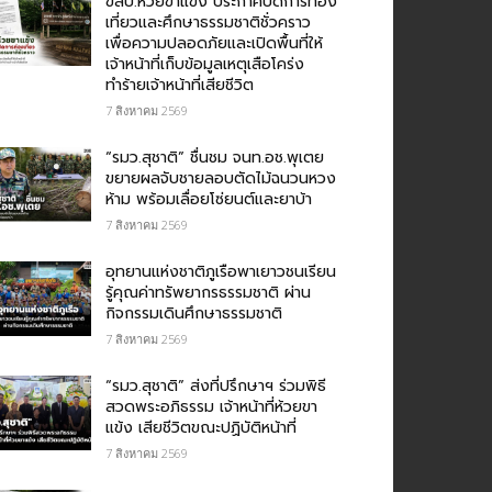
ขสป.ห้วยขาแข้ง ประกาศปิดการท่อง
เที่ยวและศึกษาธรรมชาติชั่วคราว
เพื่อความปลอดภัยและเปิดพื้นที่ให้
เจ้าหน้าที่เก็บข้อมูลเหตุเสือโคร่ง
ทำร้ายเจ้าหน้าที่เสียชีวิต
7 สิงหาคม 2569
“รมว.สุชาติ” ชื่นชม​ จนท.อช.พุเตย​
ขยายผลจับชายลอบตัดไม้ฉนวนหวง
ห้าม พร้อมเลื่อยโซ่ยนต์และยาบ้า
7 สิงหาคม 2569
อุทยานแห่งชาติภูเรือพาเยาวชนเรียน
รู้คุณค่าทรัพยากรธรรมชาติ ผ่าน
กิจกรรมเดินศึกษาธรรมชาติ
7 สิงหาคม 2569
“รมว.สุชาติ” ส่งที่ปรึกษาฯ ร่วมพิธี
สวดพระอภิธรรม เจ้าหน้าที่ห้วยขา
แข้ง เสียชีวิตขณะปฏิบัติหน้าที่
7 สิงหาคม 2569