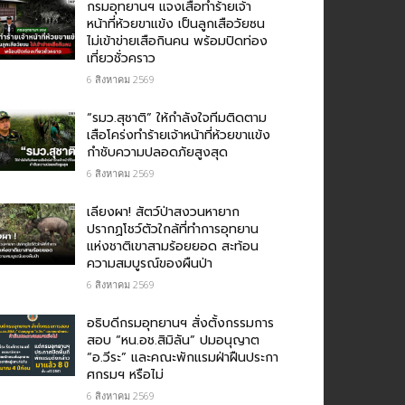
กรม​อุทยานฯ แจงเสือทำร้ายเจ้า
หน้าที่ห้วยขาแข้ง เป็นลูกเสือวัยซน
ไม่เข้าข่ายเสือกินคน พร้อมปิดท่อง
เที่ยวชั่วคราว
6 สิงหาคม 2569
“รมว.สุชาติ” ให้กำลังใจทีมติดตาม
เสือโคร่งทำร้ายเจ้าหน้าที่ห้วยขาแข้ง
กำชับความปลอดภัยสูงสุด
6 สิงหาคม 2569
เลียงผา! สัตว์ป่าสงวนหายาก
ปรากฏโชว์ตัวใกล้ที่ทำการอุทยาน
แห่งชาติเขาสามร้อยยอด สะท้อน
ความสมบูรณ์ของผืนป่า
6 สิงหาคม 2569
อธิบดีกรมอุทยานฯ​ สั่งตั้งกรรมการ
สอบ “หน.อช.สิมิลัน” ปมอนุญาต
“อ.วีระ” และคณะพักแรมฝ่าฝืนประกา
ศกรมฯ หรือไม่
6 สิงหาคม 2569