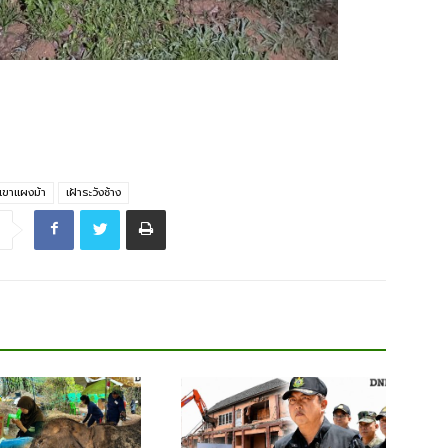
าเขาแผงม้า
เฝ้าระวังช้าง