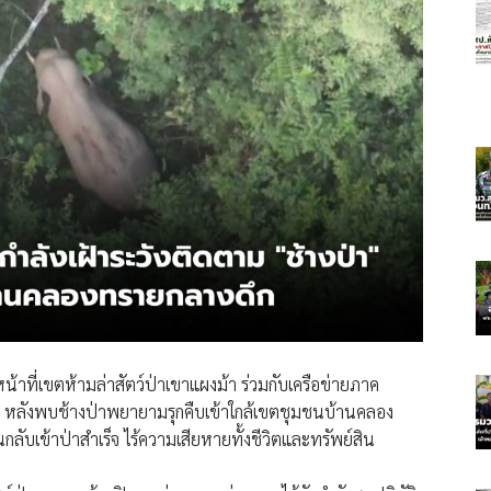
น้าที่เขตห้ามล่าสัตว์ป่าเขาแผงม้า ร่วมกับเครือข่ายภาค
น หลังพบช้างป่าพยายามรุกคืบเข้าใกล้เขตชุมชนบ้านคลอง
กลับเข้าป่าสำเร็จ ไร้ความเสียหายทั้งชีวิตและทรัพย์สิน