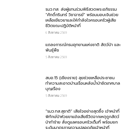
รมว.ทส. ส่งผู้แทนร่วมพิธีสวดพระอภิธรรม
“ศักดิ์กรินทร์ วิชาจารย์” พร้อมมอบเงินช่วย
เหลือเยียวยาและให้กำลังใจครอบครัวผู้เสีย
ชีวิตขณะปฏิบัติหน้าที่
6 สิงหาคม 2569
แถลงการณ์กรมอุทยานแห่งชาติ สัตว์ป่า และ
พันธุ์พืช
5 สิงหาคม 2569
สบอ.15 (เชียงราย) ลุยช่วยเหลือประชาชน
ทำความสะอาดบ้านเรือนหลังน้ำป่าซัดเทศบาล
บุญเรือง
5 สิงหาคม 2569
“รมว.ทส.สุชาติ” เสียใจอย่างสุดซึ้ง เจ้าหน้าที่
พิทักษ์ป่าห้วยขาแข้งเสียชีวิตจากเหตุถูกสัตว์
ป่าทำร้าย สั่งดูแลครอบครัวเต็มที่ พร้อมยก
ระดับมาตรการความปลอดภัยเจ้าหน้าที่