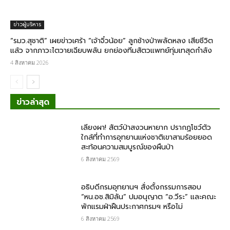
ข่าวผู้บริหาร
“รมว.สุชาติ” เผยข่าวเศร้า “เจ้าจิ๋วน้อย” ลูกช้างป่าพลัดหลง เสียชีวิต
แล้ว จากภาวะไตวายเฉียบพลัน ยกย่องทีมสัตวแพทย์ทุ่มเทสุดกำลัง
4 สิงหาคม 2026
ข่าวล่าสุด
เลียงผา! สัตว์ป่าสงวนหายาก ปรากฏโชว์ตัว
ใกล้ที่ทำการอุทยานแห่งชาติเขาสามร้อยยอด
สะท้อนความสมบูรณ์ของผืนป่า
6 สิงหาคม 2569
อธิบดีกรมอุทยานฯ​ สั่งตั้งกรรมการสอบ
“หน.อช.สิมิลัน” ปมอนุญาต “อ.วีระ” และคณะ
พักแรมฝ่าฝืนประกาศกรมฯ หรือไม่
6 สิงหาคม 2569