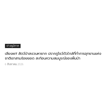
ข่าวภูมิภาค
เลียงผา! สัตว์ป่าสงวนหายาก ปรากฏโชว์ตัวใกล้ที่ทำการอุทยานแห่ง
ชาติเขาสามร้อยยอด สะท้อนความสมบูรณ์ของผืนป่า
6 สิงหาคม 2026