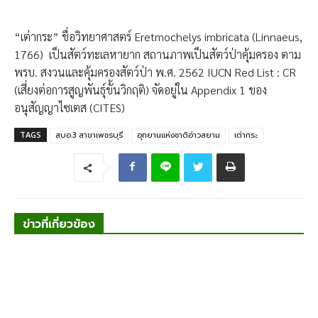
“เต่ากระ” ชื่อวิทยาศาสตร์ Eretmochelys imbricata (Linnaeus,
1766) เป็นสัตว์ทะเลหายาก สถานภาพเป็นสัตว์ป่าคุ้มครอง ตาม
พรบ. สงวนและคุ้มครองสัตว์ป่า พ.ศ. 2562 IUCN Red List : CR
(เสี่ยงต่อการสูญพันธุ์ขั้นวิกฤติ) จัดอยู่ใน Appendix 1 ของ
อนุสัญญาไซเตส (CITES)
TAGS
สบอ.3 สาขาเพชรบุรี
อุทยานแห่งชาติอ่าวสยาม
เต่ากระ
ข่าวที่เกี่ยวข้อง