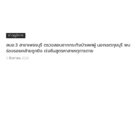
ข่าวภูมิภาค
สบอ.3 สาขาเพชรบุรี ตรวจสอบซากกระทิงป่าเพศผู้ นอกเขตกุยบุรี พบ
ร่องรอยคล้ายถูกยิง เร่งชันสูตรหาสาเหตุการตาย
5 สิงหาคม 2026