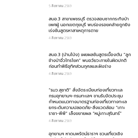
5 สิงหาคม 2569
สบอ.3 สาขาเพชรบุรี ตรวจสอบซากกระทิงป่า
เพศผู้ นอกเขตกุยบุรี พบร่องรอยคล้ายถูกยิง
เร่งชันสูตรหาสาเหตุการตาย
4 สิงหาคม 2569
สบอ.3 (บ้านโป่ง) เผยผลชันสูตรเบื้องต้น “ลูก
ช้างป่าจิ๋วไทรโยค” พบอวัยวะภายในผิดปกติ
ก่อนทำพิธีอุทิศส่วนกุศลและฝังร่าง
4 สิงหาคม 2569
“รมว.สุชาติ” สั่งจัดระเบียบท่องเที่ยวทะเล
กรมอุทยานฯ-กรมทะเลฯ ขานรับจัดประชุม
กำหนดแนวทางมาตรฐานท่องเที่ยวทางทะเล
ยกระดับความปลอดภัย-สิ่งแวดล้อม “เกาะ
ราชา-พีพี” เล็งขยายผล “หมู่เกาะสุรินทร์”
4 สิงหาคม 2569
อุทยานฯ หาดนพรัตน์ธาราฯ ชวนเที่ยวเชิง