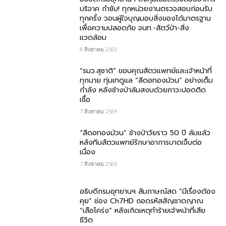
บริจาค​ กำชับ! ทุกหน่วยงานตรวจสอบก่อนรับ
ทุกครั้ง วอนผู้ใจบุญมอบสิ่งของได้มาตรฐาน
เพื่อความปลอดภัย​ จนท.-สัตว์ป่า-สิ่ง
แวดล้อม
8 สิงหาคม 2569
“รมว.สุชาติ” ขอบคุณสัตวแพทย์และเจ้าหน้าที่
ทุกนาย ทุ่มเทดูแล “สีดอทองม้วน” อย่างเต็ม
กำลัง หลังช้างป่าล้มสงบด้วยภาวะปอดติด
เชื้อ
7 สิงหาคม 2569
“สีดอทองม้วน” ช้างป่าวัยราว 50 ปี ล้มแล้ว
หลังทีมสัตวแพทย์รักษาอาการบาดเจ็บต่อ
เนื่อง
7 สิงหาคม 2569
อธิบดีกรมอุทยานฯ สัมภาษณ์สด “มีเรื่องต้อง
คุย” ช่อง Ch7HD ถอดรหัสสัญชาตญาณ
“เสือโคร่ง” หลังเกิดเหตุทำร้ายเจ้าหน้าที่เสีย
ชีวิต