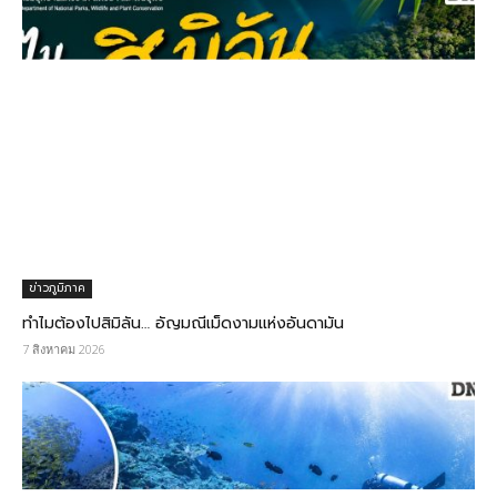
ข่าวภูมิภาค
ทำไมต้องไปสิมิลัน… อัญมณีเม็ดงามแห่งอันดามัน
7 สิงหาคม 2026