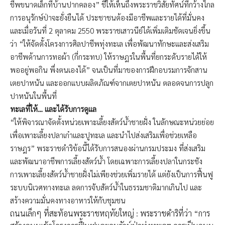
ชีพขนาดเล็กที่บ้านปากคลอง” ชี้ให้เห็นถึงพระราชวิสัยทัศน์ที่กว้างไกล
การอนุรักษ์ป่าจะยั่งยืนได้ ประชาชนต้องมีอาชีพและรายได้ที่มั่นคง
และเมื่อวันที่ 2 ตุลาคม 2550 พระราชเสาวนีย์ได้เพิ่มเติมชัดเจนยิ่งขึ้น
ว่า “ให้จัดตั้งโครงการศิลปาชีพทุ่งทะเล เพื่อพัฒนาทักษะและส่งเสริม
อาชีพด้านการทอผ้า (กี่กระทบ) ให้ราษฎรในพื้นที่ยกระดับรายได้ให้
พออยู่พอกิน พึ่งตนเองได้” จนเป็นที่มาของการฝึกอบรมการจักสาน
เตยปาหนัน และออกแบบผลิตภัณฑ์จากเตยปาหนัน ตลอดจนการปลูก
ปาหนันในพื้นที่
ทะเลที่ให้… และได้รับการดูแล
“ให้พิจารณาจัดตั้งหน่วยเพาะเลี้ยงสัตว์น้ำชายฝั่ง ในลักษณะหน่วยย่อย
เพื่อเพาะเลี้ยงปลาเก๋าและปูทะเล และนำไปส่งเสริมเพื่อช่วยเหลือ
ราษฎร” พระราชดำริข้อนี้ได้รับการสนองผ่านกรมประมง ที่ส่งเสริม
และพัฒนาอาชีพการเลี้ยงสัตว์น้ำ โดยเฉพาะการเลี้ยงปลาในกระชัง
การเพาะเลี้ยงสัตว์น้ำชายฝั่งไม่เพียงช่วยเพิ่มรายได้ แต่ยังเป็นการฟื้นฟู
ระบบนิเวศทางทะเล ลดการจับสัตว์น้ำในธรรมชาติมากเกินไป และ
สร้างความมั่นคงทางอาหารให้กับชุมชน
ถนนเล็กๆ ที่สะท้อนพระราชหฤทัยใหญ่ : พระราชดำริที่ว่า “การ