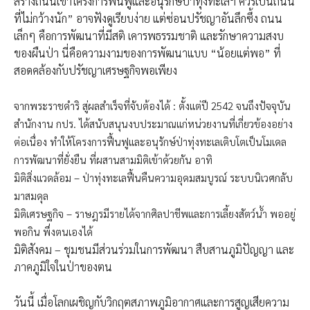
สร้างถนนเข้าโครงการฟื้นฟูและอนุรักษ์ป่าทุ่งทะเลฯ ควรเป็นถนน
ที่ไม่กว้างนัก” อาจฟังดูเรียบง่าย แต่ซ่อนปรัชญาอันลึกซึ้ง ถนน
เล็กๆ คือการพัฒนาที่มีสติ เคารพธรรมชาติ และรักษาความสงบ
ของผืนป่า นี่คือความงามของการพัฒนาแบบ “น้อยแต่พอ” ที่
สอดคล้องกับปรัชญาเศรษฐกิจพอเพียง
จากพระราชดำริ สู่ผลสำเร็จที่จับต้องได้ : ตั้งแต่ปี 2542 จนถึงปัจจุบัน
สำนักงาน กปร. ได้สนับสนุนงบประมาณแก่หน่วยงานที่เกี่ยวข้องอย่าง
ต่อเนื่อง ทำให้โครงการฟื้นฟูและอนุรักษ์ป่าทุ่งทะเลเติบโตเป็นโมเดล
การพัฒนาที่ยั่งยืน ที่ผสานสามมิติเข้าด้วยกัน อาทิ
มิติสิ่งแวดล้อม – ป่าทุ่งทะเลฟื้นคืนความอุดมสมบูรณ์ ระบบนิเวศกลับ
มาสมดุล
มิติเศรษฐกิจ – ราษฎรมีรายได้จากศิลปาชีพและการเลี้ยงสัตว์น้ำ พออยู่
พอกิน พึ่งตนเองได้
มิติสังคม – ชุมชนมีส่วนร่วมในการพัฒนา สืบสานภูมิปัญญา และ
ภาคภูมิใจในป่าของตน
วันนี้ เมื่อโลกเผชิญกับวิกฤตสภาพภูมิอากาศและการสูญเสียความ