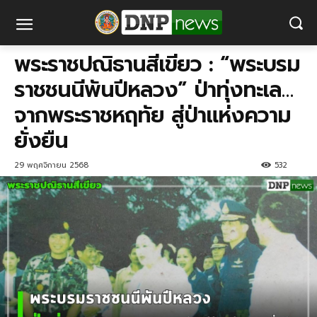
พระราชปณิธานสีเขียว : “พระบรม
ราชชนนีพันปีหลวง” ป่าทุ่งทะเล…
จากพระราชหฤทัย สู่ป่าแห่งความ
ยั่งยืน
29 พฤศจิกายน 2568
532