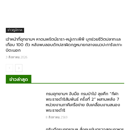
ข่าวภูมิภาค
เจ้าหน้าที่อุทยานฯ หาดนพรัตน์ธารา-หมู่เกาะพีพี บุกช่วยชีวิตปลาทะเล
เกือบ 100 ตัว หลังพบลอบดักปลาผิดกฎหมายกลางแนวปะการังเกาะ
บิดะนอก
3 สิงหาคม 2026
ข่าวล่าสุด
กรมอุทยานฯ จับมือ กรมป่าไม้ ลุยศึก “กีฬา
พระราชดำริสัมพันธ์ ครั้งที่ 2” ผสานพลัง 7
หน่วยงานภาคีเครือข่าย ขับเคลื่อนงานสนอง
พระราชดำริ
8 สิงหาคม 2569
อธิบดีกรมอุทยานฯ สั่งคุมเข้มตรวจสอบอาหาร