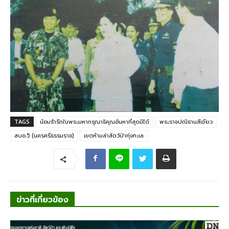
TAGS
น้อมรำรึกในพระมหากรุณาธิคุณอันหาที่สุดมิได้
พระราชปณิธานสีเขียว
สบอ.5 (นครศรีธรรมราช)
เขตห้ามล่าสัตว์ป่าทุ่งทะเล
ข่าวที่เกี่ยวข้อง