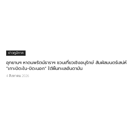
ข่าวภูมิภาค
อุทยานฯ หาดนพรัตน์ธาราฯ ชวนเที่ยวเชิงอนุรักษ์ สัมผัสมนตร์เสน่ห์
“เกาะบิดะใน-บิดะนอก” ใต้ผืนทะเลอันดามัน
4 สิงหาคม 2026