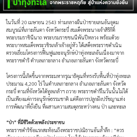
ในวันที่ 20 เมษายน 2543 ท่ามกลางผืนป่าชายเลนอันอุดม
สมบูรณ์ที่เกาะลันตา จังหวัดกระบี่ สมเด็จพระนางเจ้าสิริกิติ์
พระบรมราชินีนาถ พระบรมราชชนนีพันปีหลวง พร้อมด้วย
พระบาทสมเด็จพระวชิรเกล้าเจ้าอยู่หัว ได้เสด็จพระราชดำเนิน
ตรวจเยี่ยมโครงการฟื้นฟูและอนุรักษ์ป่าทุ่งทะเลอันเนื่องมาจาก
พระราชดำริ ตำบลเกาะกลาง อำเภอเกาะลันตา จังหวัดกระบี่
โครงการนี้เกิดขึ้นจากพระมหากรุณาธิคุณที่ทรงรับพื้นที่ป่าทุ่งทะเล
ประมาณ 4,200 ไร่ ในตำบลเกาะกลาง อำเภอเกาะลันตา จังหวัด
กระบี่ ตามที่จังหวัดได้ทูลเกล้าฯ ถวาย พระราชดำริในวันนั้นไม่ได้
เป็นเพียงแค่การอนุรักษ์ธรรมชาติ แต่คือการปลูกฝังปรัชญาแห่ง
การพัฒนาที่ยั่งยืน ที่ผสานความสมดุลระหว่างคน ป่า และทะเล
“ป่า” ที่มีชีวิตด้วยพลังประชาชน
พระราชดำริข้อแรกสะท้อนถึงพระราชปณิธานอันล้ำลึก : “ควร