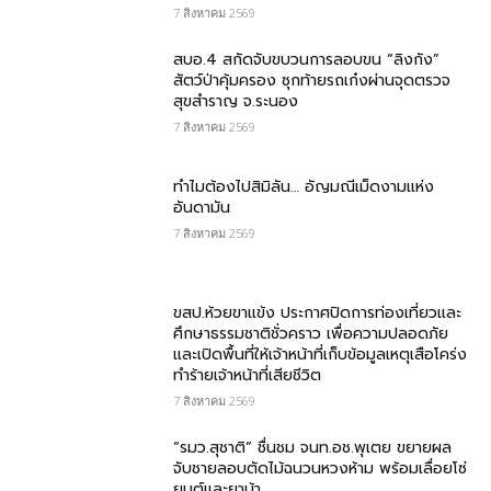
7 สิงหาคม 2569
สบอ.4 สกัดจับขบวนการลอบขน “ลิงกัง”
สัตว์ป่าคุ้มครอง ซุกท้ายรถเก๋งผ่านจุดตรวจ
สุขสำราญ จ.ระนอง
7 สิงหาคม 2569
ทำไมต้องไปสิมิลัน… อัญมณีเม็ดงามแห่ง
อันดามัน
7 สิงหาคม 2569
ขสป.ห้วยขาแข้ง ประกาศปิดการท่องเที่ยวและ
ศึกษาธรรมชาติชั่วคราว เพื่อความปลอดภัย
และเปิดพื้นที่ให้เจ้าหน้าที่เก็บข้อมูลเหตุเสือโคร่ง
ทำร้ายเจ้าหน้าที่เสียชีวิต
7 สิงหาคม 2569
“รมว.สุชาติ” ชื่นชม​ จนท.อช.พุเตย​ ขยายผล
จับชายลอบตัดไม้ฉนวนหวงห้าม พร้อมเลื่อยโซ่
ยนต์และยาบ้า