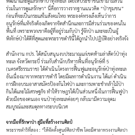
พัฒนาและดูแลรักษาป่าทุ่งทะเล โดยให้ประชาชนเข้ามามีส่วน
ร่วมในการดูแลรักษา” นี่คือการวางรากฐานแนวคิด “ป่าชุมชน”
ก่อนที่จะเป็นกระแสในสังคมไทย พระองค์ทรงเล็งเห็นว่าการ
อนุรักษ์ที่แท้จริงต้องเกิดจากจิตสำนึกและการมีส่วนร่วมของคนใน
พื้นที่ เพราะพวกเขาคือผู้ที่อยู่ร่วมกับป่า รู้จักป่า และจะเป็นผู้
พิทักษ์ป่าได้ดีที่สุดและพระราชดำรินี้ได้ถูกนำไปปฏิบัติอย่างจริงจัง
สำนักงาน กปร. ได้สนับสนุนงบประมาณแก่เขตห้ามล่าสัตว์ป่าทุ่ง
ทะเล จังหวัดกระบี่ ร่วมกับสำนักบริหารพื้นที่อนุรักษ์ที่ 5
(นครศรีธรรมราช) ได้ดำเนินโครงการฟื้นฟูและอนุรักษ์ป่าทุ่งทะเล
อันเนื่องมาจากพระราชดำริ โดยมีผลการดำเนินงาน ได้แก่ ดำเนิน
การฝึกอบรมอาสาสมัครป้องกันไฟป่า และการเพาะชำกล้าไม้ป่า
กินได้และไม้เศรษฐกิจ ทำให้ราษฎรได้เป็นส่วนหนึ่งในการฟื้นฟูป่า
ด้วยมือของตนเอง จนป่าทุ่งทะเลค่อยๆ กลับมามีความอุดม
สมบูรณ์และสมดุลทางระบบนิเวศ
จากมือที่รักษาป่า สู่มือที่สร้างงานศิลป์
พระราชดำริที่สอง : “ให้จัดตั้งศูนย์ศิลปาชีพ โดยมีศาลาทรงงานศิลปา