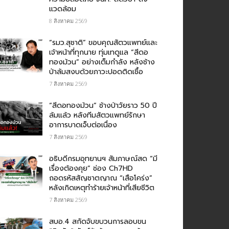
แวดล้อม
8 สิงหาคม 2569
“รมว.สุชาติ” ขอบคุณสัตวแพทย์และ
เจ้าหน้าที่ทุกนาย ทุ่มเทดูแล “สีดอ
ทองม้วน” อย่างเต็มกำลัง หลังช้าง
ป่าล้มสงบด้วยภาวะปอดติดเชื้อ
7 สิงหาคม 2569
“สีดอทองม้วน” ช้างป่าวัยราว 50 ปี
ล้มแล้ว หลังทีมสัตวแพทย์รักษา
อาการบาดเจ็บต่อเนื่อง
7 สิงหาคม 2569
อธิบดีกรมอุทยานฯ สัมภาษณ์สด “มี
เรื่องต้องคุย” ช่อง Ch7HD
ถอดรหัสสัญชาตญาณ “เสือโคร่ง”
หลังเกิดเหตุทำร้ายเจ้าหน้าที่เสียชีวิต
7 สิงหาคม 2569
สบอ.4 สกัดจับขบวนการลอบขน