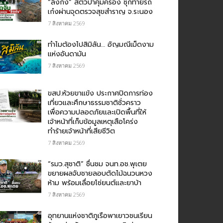
“ลิงกัง” สัตว์ป่าคุ้มครอง ซุกท้ายรถ
เก๋งผ่านจุดตรวจสุขสำราญ จ.ระนอง
7 สิงหาคม 2569
ทำไมต้องไปสิมิลัน… อัญมณีเม็ดงาม
แห่งอันดามัน
7 สิงหาคม 2569
ขสป.ห้วยขาแข้ง ประกาศปิดการท่อง
เที่ยวและศึกษาธรรมชาติชั่วคราว
เพื่อความปลอดภัยและเปิดพื้นที่ให้
เจ้าหน้าที่เก็บข้อมูลเหตุเสือโคร่ง
ทำร้ายเจ้าหน้าที่เสียชีวิต
7 สิงหาคม 2569
“รมว.สุชาติ” ชื่นชม​ จนท.อช.พุเตย​
ขยายผลจับชายลอบตัดไม้ฉนวนหวง
ห้าม พร้อมเลื่อยโซ่ยนต์และยาบ้า
7 สิงหาคม 2569
อุทยานแห่งชาติภูเรือพาเยาวชนเรียน