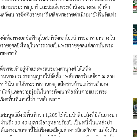
 สยามบรมราชกุมารี และสมเด็จพระเจ้าน้องนางเธอ เจ้าฟ้า
งควัฒน วรขัตติยราชนารี เสด็จพระราชดำเนินมายังพื้นที่แห่ง
งค์เพื่อทรงยกช่อฟ้าอุโบสถที่วัดเขาโบสถ์ พระอารามหลวง ใน
นพระราชกุศลยิ่งใหญ่ในการถวายเป็นพระราชกุศลแด่สถาบันพระ
่าของชาติ
ด็จพระเจ้าอยู่หัวและพระบรมวงศานุวงศ์ ได้เสด็จ
ทานพระบรมราชานุญาตให้จัดตั้ง “พลับพลารับเสด็จ” ณ ค่าย
ระบรมราชินีนาถได้พระราชทานธงลูกเสือชาวบ้านแก่ชาวอำเภอ
มัคคี และความมุ่งมั่นในการพัฒนาท้องถิ่นตามแนวพระ
ียกพื้นที่แห่งนี้ว่า “พลับพลา”
บูรณ์ยิ่ง มีพื้นที่กว่า 1,285 ไร่ เป็นป่าดิบแล้งที่มีต้นยางนา
านถึง 30-40 เมตร มีอายุหลายร้อยปี เป็นหนึ่งในแหล่งป่า
ต้นยางนาเหล่านี้ไม่เพียงแต่มีคุณค่าทางนิเวศวิทยา แต่ยังเป็น