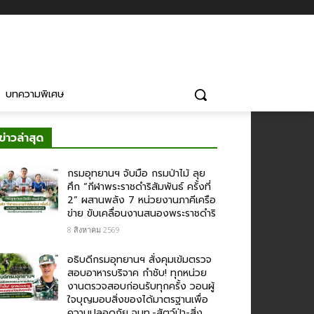
บทความพิเศษ
ข่าวล่าสุด
กรมอุทยานฯ จับมือ กรมป่าไม้ ลุย
ศึก “กีฬาพระราชดำริสัมพันธ์ ครั้งที่
2” ผสานพลัง 7 หน่วยงานภาคีเครือ
ข่าย ขับเคลื่อนงานสนองพระราชดำริ
8 สิงหาคม 2569
อธิบดีกรมอุทยานฯ สั่งคุมเข้มตรวจ
สอบอาหารบริจาค​ กำชับ! ทุกหน่วย
งานตรวจสอบก่อนรับทุกครั้ง วอนผู้
ใจบุญมอบสิ่งของได้มาตรฐานเพื่อ
ความปลอดภัย​ จนท.-สัตว์ป่า-สิ่ง