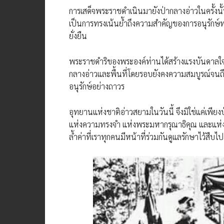
การเสด็จพระราชดำเนินมายังป่ากลางอ่าวในครั้งนั
เป็นการทรงเน้นย้ำถึงความสำคัญของการอนุรักษ์
ยั่งยืน
พระราชดำริของพระองค์ท่านได้สร้างแรงบันดาลใจ
กลางอ่าวและพื้นที่โดยรอบยังคงความสมบูรณ์จนถึง
อนุรักษ์อย่างถาวร
อุทยานแห่งชาติอ่าวสยามในวันนี้ จึงมิใช่แค่เพียงป
แห่งความทรงจำ แห่งพระมหากรุณาธิคุณ และแห่
ล้ำค่าที่เราทุกคนมีหน้าที่ร่วมกันดูแลรักษาไว้สืบไป