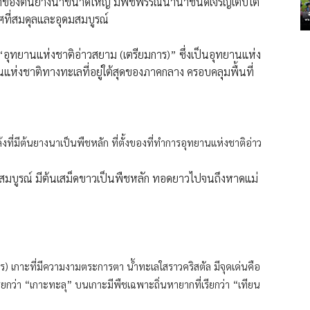
่มเงาของต้นยางนาขนาดใหญ่ มีพืชพรรณนานาชนิดเจริญเติบโต
เวศที่สมดุลและอุดมสมบูรณ์
 “อุทยานแห่งชาติอ่าวสยาม (เตรียมการ)” ซึ่งเป็นอุทยานแห่ง
ห่งชาติทางทะเลที่อยู่ใต้สุดของภาคกลาง ครอบคลุมพื้นที่
ล้งที่มีต้นยางนาเป็นพืชหลัก ที่ตั้งของที่ทำการอุทยานแห่งชาติอ่าว
ุที่สมบูรณ์ มีต้นเสม็ดขาวเป็นพืชหลัก ทอดยาวไปจนถึงหาดแม่
 เมตร) เกาะที่มีความงามตระการตา น้ำทะเลใสราวคริสตัล มีจุดเด่นคือ
รียกว่า “เกาะทะลุ” บนเกาะมีพืชเฉพาะถิ่นหายากที่เรียกว่า “เทียน