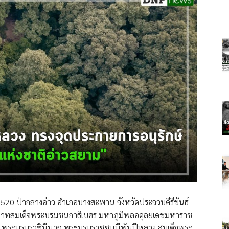
2520 ป่ากลางอ่าว อำเภอบางสะพาน จังหวัดประจวบคีรีขันธ์
อพระบาทสมเด็จพระบรมชนกาธิเบศร มหาภูมิพลอดุลยเดชมหาราช
ิติ์ พระบรมราชินีนาถ พระบรมราชชนนีพันปีหลวง สมเด็จพระ