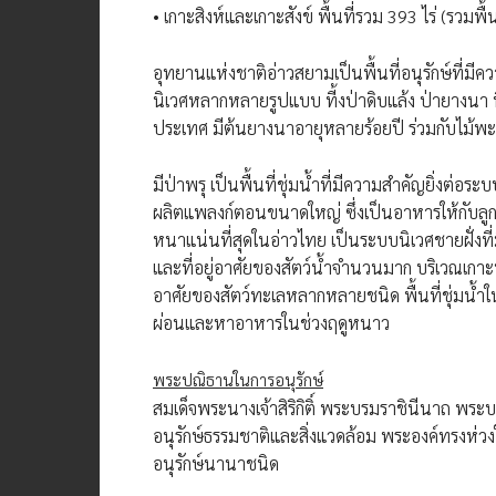
• เกาะสิงห์และเกาะสังข์ พื้นที่รวม 393 ไร่ (รวมพื้
อุทยานแห่งชาติอ่าวสยามเป็นพื้นที่อนุรักษ์ที่
นิเวศหลากหลายรูปแบบ ที้งป่าดิบแล้ง ป่ายางนา ที
ประเทศ มีต้นยางนาอายุหลายร้อยปี ร่วมกับไม้
มีป่าพรุ เป็นพื้นที่ชุ่มน้ำที่มีความสำคัญยิ่งต่อ
ผลิตแพลงก์ตอนขนาดใหญ่ ซึ่งเป็นอาหารให้กับลูก
หนาแน่นที่สุดในอ่าวไทย เป็นระบบนิเวศชายฝั่ง
และที่อยู่อาศัยของสัตว์น้ำจำนวนมาก บริเวณเกาะท
อาศัยของสัตว์ทะเลหลากหลายชนิด พื้นที่ชุ่มน้ำ
ผ่อนและหาอาหารในช่วงฤดูหนาว
พระปณิธานในการอนุรักษ์
สมเด็จพระนางเจ้าสิริกิติ์ พระบรมราชินีนาถ 
อนุรักษ์ธรรมชาติและสิ่งแวดล้อม พระองค์ทรงห
อนุรักษ์นานาชนิด