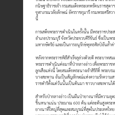
กนิษฐาธิราชเจ้า กรมสมเด็จพระเทพรัตนราชสุดาฯ
จุฬาภรณวลัยลักษณ์ อัครราชกุมารี กรมพระศรีสวา
นี้
การเสด็จพระราชดำเนินในครั้งนั้น มีพระราชประส
อำเภอปราณบุรี จังหวัดประจวบคีรีขันธ์ ซึ่งเป็
มหากษัตริย์ และเป็นการอนุรักษ์พุทธศิลป์อันล้ำค
หลังจากพระราชพิธีสำเร็จลุล่วงด้วยดี พระบาทสมเ
พระราชดำเนินต่อมาที่ป่ากลางอ่าว เพื่อพระราช
ลูกเสือแห่งนี้ โดยสมเด็จพระนางเจ้าสิริกิติ์ พ
บางสะพาน อันเป็นสัญลักษณ์แห่งความรักความสา
ราชดำริตั้งแต่วันนั้นเป็นต้นมา ชาวบางสะพานได้เร
สำหรับป่ากลางอ่าว เป็นผืนป่ายางนาที่มีความอุดมสม
ขึ้นหนาแน่น ประมาณ 600 ต้น แต่ละต้นสูงตระหง่
ยางนาที่ใหญ่ที่สุดและสมบูรณ์ที่สุดในประเทศไทย 