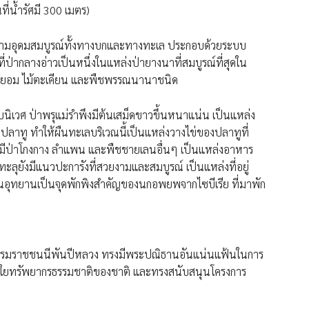
นที่น้ำรัศมี 300 เมตร)
มีความอุดมสมบูรณ์ทั้งทางบกและทางทะเล ประกอบด้วยระบบ
่ป่ากลางอ่าวเป็นหนึ่งในแหล่งป่ายางนาที่สมบูรณ์ที่สุดใน
พะยอม ไม้ตะเคียน และพืชพรรณนานาชนิด
ระบบนิเวศ ป่าพรุแม่รำพึงมีต้นเสม็ดขาวขึ้นหนาแน่น เป็นแหล่ง
ปลาทู ทำให้ผืนทะเลบริเวณนี้เป็นแหล่งวางไข่ของปลาทูที่
ที่มีป่าโกงกาง ลำแพน และพืชชายเลนอื่นๆ เป็นแหล่งอาหาร
ะลุยังมีแนวปะการังที่สวยงามและสมบูรณ์ เป็นแหล่งที่อยู่
ในอุทยานเป็นจุดพักพิงสำคัญของนกอพยพจากไซบีเรีย ที่มาพัก
พระบรมราชชนนีพันปีหลวง ทรงมีพระปณิธานอันแน่นแฟ้นในการ
่วงใยทรัพยากรธรรมชาติของชาติ และทรงสนับสนุนโครงการ