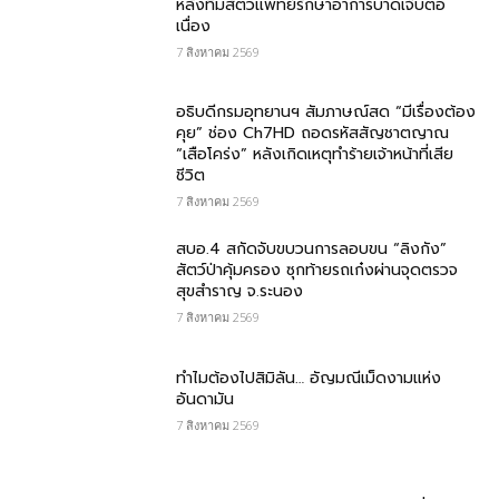
หลังทีมสัตวแพทย์รักษาอาการบาดเจ็บต่อ
เนื่อง
7 สิงหาคม 2569
อธิบดีกรมอุทยานฯ สัมภาษณ์สด “มีเรื่องต้อง
คุย” ช่อง Ch7HD ถอดรหัสสัญชาตญาณ
“เสือโคร่ง” หลังเกิดเหตุทำร้ายเจ้าหน้าที่เสีย
ชีวิต
7 สิงหาคม 2569
สบอ.4 สกัดจับขบวนการลอบขน “ลิงกัง”
สัตว์ป่าคุ้มครอง ซุกท้ายรถเก๋งผ่านจุดตรวจ
สุขสำราญ จ.ระนอง
7 สิงหาคม 2569
ทำไมต้องไปสิมิลัน… อัญมณีเม็ดงามแห่ง
อันดามัน
7 สิงหาคม 2569