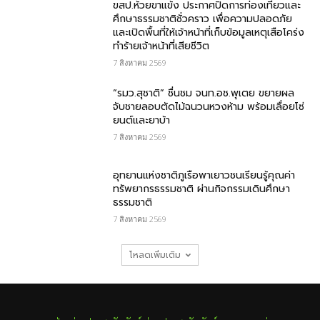
ขสป.ห้วยขาแข้ง ประกาศปิดการท่องเที่ยวและ
ศึกษาธรรมชาติชั่วคราว เพื่อความปลอดภัย
และเปิดพื้นที่ให้เจ้าหน้าที่เก็บข้อมูลเหตุเสือโคร่ง
ทำร้ายเจ้าหน้าที่เสียชีวิต
7 สิงหาคม 2569
“รมว.สุชาติ” ชื่นชม​ จนท.อช.พุเตย​ ขยายผล
จับชายลอบตัดไม้ฉนวนหวงห้าม พร้อมเลื่อยโซ่
ยนต์และยาบ้า
7 สิงหาคม 2569
อุทยานแห่งชาติภูเรือพาเยาวชนเรียนรู้คุณค่า
ทรัพยากรธรรมชาติ ผ่านกิจกรรมเดินศึกษา
ธรรมชาติ
7 สิงหาคม 2569
โหลดเพิ่มเติม