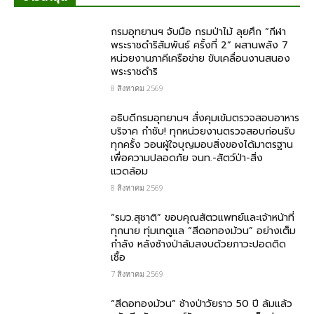
กรมอุทยานฯ จับมือ กรมป่าไม้ ลุยศึก “กีฬา
พระราชดำริสัมพันธ์ ครั้งที่ 2” ผสานพลัง 7
หน่วยงานภาคีเครือข่าย ขับเคลื่อนงานสนอง
พระราชดำริ
8 สิงหาคม 2569
อธิบดีกรมอุทยานฯ สั่งคุมเข้มตรวจสอบอาหาร
บริจาค​ กำชับ! ทุกหน่วยงานตรวจสอบก่อนรับ
ทุกครั้ง วอนผู้ใจบุญมอบสิ่งของได้มาตรฐาน
เพื่อความปลอดภัย​ จนท.-สัตว์ป่า-สิ่ง
แวดล้อม
8 สิงหาคม 2569
“รมว.สุชาติ” ขอบคุณสัตวแพทย์และเจ้าหน้าที่
ทุกนาย ทุ่มเทดูแล “สีดอทองม้วน” อย่างเต็ม
กำลัง หลังช้างป่าล้มสงบด้วยภาวะปอดติด
เชื้อ
7 สิงหาคม 2569
“สีดอทองม้วน” ช้างป่าวัยราว 50 ปี ล้มแล้ว