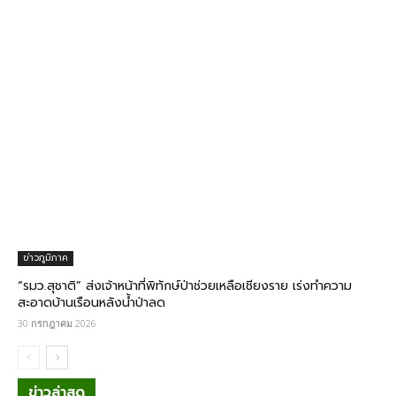
ข่าวภูมิภาค
“รมว.สุชาติ” ส่งเจ้าหน้าที่พิทักษ์ป่าช่วยเหลือเชียงราย เร่งทำความ
สะอาดบ้านเรือนหลังน้ำป่าลด
30 กรกฎาคม 2026
ข่าวล่าสุด