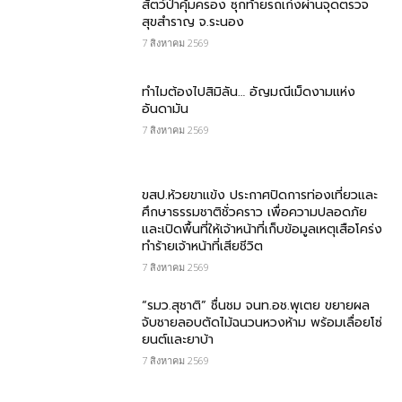
สัตว์ป่าคุ้มครอง ซุกท้ายรถเก๋งผ่านจุดตรวจ
สุขสำราญ จ.ระนอง
7 สิงหาคม 2569
ทำไมต้องไปสิมิลัน… อัญมณีเม็ดงามแห่ง
อันดามัน
7 สิงหาคม 2569
ขสป.ห้วยขาแข้ง ประกาศปิดการท่องเที่ยวและ
ศึกษาธรรมชาติชั่วคราว เพื่อความปลอดภัย
และเปิดพื้นที่ให้เจ้าหน้าที่เก็บข้อมูลเหตุเสือโคร่ง
ทำร้ายเจ้าหน้าที่เสียชีวิต
7 สิงหาคม 2569
“รมว.สุชาติ” ชื่นชม​ จนท.อช.พุเตย​ ขยายผล
จับชายลอบตัดไม้ฉนวนหวงห้าม พร้อมเลื่อยโซ่
ยนต์และยาบ้า
7 สิงหาคม 2569