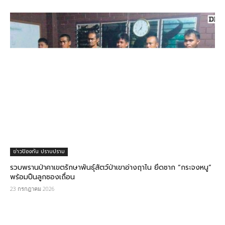
ข่าวป้องกัน ปราบปราม
รวบพรานป่าคาเขตรักษาพันธุ์สัตว์ป่าเขาอ่างฤาไน ยึดซาก “กระจงหนู”
พร้อมปืนลูกซองเถื่อน
23 กรกฎาคม 2026