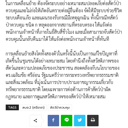
ในการเคลื่อนย้าย ต้องจัดระบบอย่างเหมาะสมปลอดภัยต่อสัตว์ป่า
ควบคุมและไม่ก่อให้เกิดอันตรายต่อผู้อื่นต้อง จัดให้มีระบบช่วยชีวิต
ระบบเตือนภัย และแผนรองรับกรณีมีเหตุฉุกเฉิน ทั้งนี้​กรณีทสัตว์
ป่าควบคุม ชนิด ก หลุดออกจากสถานที่ครอบครอง ให้แจ้งต่อ
พนักงานเจ้าหน้าที่ภายในยี่สิบสี่ชั่วโมง และเมื่อสามารถจับสัตว์ป่า
ควบคุมนั้นกลับคืนมาได้ ให้แจ้งต่อพนักงานเจ้าหน้าที่ทันที
การเคลื่อนย้ายสิงโตทั้งสองตัวในครั้งนี้นับเป็นการแก้ไขปัญหาที่
เกิดขึ้นในชุมชนได้อย่างเหมาะสม โดยคำนึงถึงทั้งสวัสดิภาพของ
สัตว์และความปลอดภัยของประชาชน สอดคล้องกับนโยบายของ​
ดร.เฉลิมชัย ศรีอ่อน รัฐมนตรีว่าการกระทรวงทรัพยากรธรรมชาติ
และสิ่งแวดล้อม ที่มุ่งเน้นการปราบปรามอาชญากรรมเกี่ยวกับ
ทรัพยากรธรรมชาติ โดยเฉพาะการต่อต้านการค้าสัตว์ป่าผิด
กฎหมาย และการดูแลสวัสดิภาพของสัตว์ป่าให้เหมาะสม
TAGS
สบอ.2 (ศรีราชา)
สัตว์ป่าควบคุม