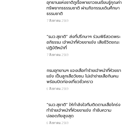
อุทยานแห่งชาติภูเรือพาเยาวชนเรียนรู้คุณค่า
ทรัพยากรธรรมชาติ ผ่านกิจกรรมเดินศึกษา
ธรรมชาติ
7 สิงหาคม 2569
“รมว.สุชาติ” ส่งที่ปรึกษาฯ ร่วมพิธีสวดพระ
อภิธรรม เจ้าหน้าที่ห้วยขาแข้ง เสียชีวิตขณะ
ปฏิบัติหน้าที่
7 สิงหาคม 2569
กรม​อุทยานฯ แจงเสือทำร้ายเจ้าหน้าที่ห้วยขา
แข้ง เป็นลูกเสือวัยซน ไม่เข้าข่ายเสือกินคน
พร้อมปิดท่องเที่ยวชั่วคราว
6 สิงหาคม 2569
“รมว.สุชาติ” ให้กำลังใจทีมติดตามเสือโคร่ง
ทำร้ายเจ้าหน้าที่ห้วยขาแข้ง กำชับความ
ปลอดภัยสูงสุด
6 สิงหาคม 2569