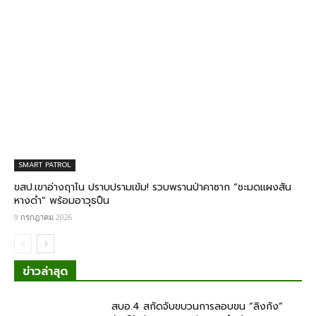
SMART PATROL
ขสป.เขาอ่างฤาไน ปราบปรามเข้ม! รวบพรานป่าคาซาก “ชะมดแผงสัน
หางดำ” พร้อมอาวุธปืน
9 กรกฎาคม 2026
ข่าวล่าสุด
สบอ.4 สกัดจับขบวนการลอบขน “ลิงกัง”