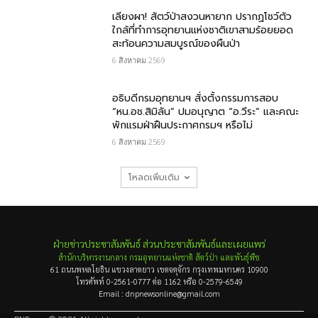
เลียงผา! สัตว์ป่าสงวนหายาก ปรากฏโชว์ตัว
ใกล้ที่ทำการอุทยานแห่งชาติเขาสามร้อยยอด
สะท้อนความสมบูรณ์ของผืนป่า
6 สิงหาคม 2569
อธิบดีกรมอุทยานฯ​ สั่งตั้งกรรมการสอบ
“หน.อช.สิมิลัน” ปมอนุญาต “อ.วีระ” และคณะ
พักแรมฝ่าฝืนประกาศกรมฯ หรือไม่
6 สิงหาคม 2569
โหลดเพิ่มเติม
ฝ่ายข่าวประชาสัมพันธ์ ส่วนประชาสัมพันธ์และเผยแพร่
สำนักบริหารงานกลาง กรมอุทยานแห่งชาติ สัตว์ป่า และพันธุ์พืช
61 ถนนพหลโยธิน แขวงลาดยาว เขตจตุจักร กรุงเทพมหานคร 10900
โทรศัพท์ 0-2561-0777 ต่อ 1162 หรือ 0-2579-6549
Email : dnpnewsonline@gmail.com