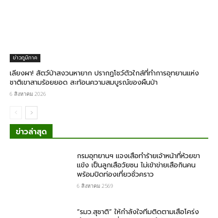
ข่าวภูมิภาค
เลียงผา! สัตว์ป่าสงวนหายาก ปรากฏโชว์ตัวใกล้ที่ทำการอุทยานแห่ง
ชาติเขาสามร้อยยอด สะท้อนความสมบูรณ์ของผืนป่า
6 สิงหาคม 2026
ข่าวล่าสุด
กรม​อุทยานฯ แจงเสือทำร้ายเจ้าหน้าที่ห้วยขา
แข้ง เป็นลูกเสือวัยซน ไม่เข้าข่ายเสือกินคน
พร้อมปิดท่องเที่ยวชั่วคราว
6 สิงหาคม 2569
“รมว.สุชาติ” ให้กำลังใจทีมติดตามเสือโคร่ง