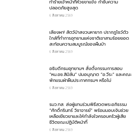
ทำร้ายเจ้าหน้าที่ห้วยขาแข้ง กำชับความ
ปลอดภัยสูงสุด
6 สิงหาคม 2569
เลียงผา! สัตว์ป่าสงวนหายาก ปรากฏโชว์ตัว
ใกล้ที่ทำการอุทยานแห่งชาติเขาสามร้อยยอด
สะท้อนความสมบูรณ์ของผืนป่า
6 สิงหาคม 2569
อธิบดีกรมอุทยานฯ​ สั่งตั้งกรรมการสอบ
“หน.อช.สิมิลัน” ปมอนุญาต “อ.วีระ” และคณะ
พักแรมฝ่าฝืนประกาศกรมฯ หรือไม่
6 สิงหาคม 2569
รมว.ทส. ส่งผู้แทนร่วมพิธีสวดพระอภิธรรม
“ศักดิ์กรินทร์ วิชาจารย์” พร้อมมอบเงินช่วย
เหลือเยียวยาและให้กำลังใจครอบครัวผู้เสีย
ชีวิตขณะปฏิบัติหน้าที่
6 สิงหาคม 2569