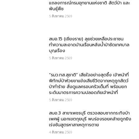
แถลงการณ์กรมอุทยานแห่งชาติ สัตว์ป่า และ
พันธุ์พืช
5 สิงหาคม 2569
สบอ.15 (เชียงราย) ลุยช่วยเหลือประชาชน
ทำความสะอาดบ้านเรือนหลังน้ำป่าซัดเทศบาล
บุญเรือง
5 สิงหาคม 2569
“รมว.ทส.สุชาติ” เสียใจอย่างสุดซึ้ง เจ้าหน้าที่
พิทักษ์ป่าห้วยขาแข้งเสียชีวิตจากเหตุถูกสัตว์
ป่าทำร้าย สั่งดูแลครอบครัวเต็มที่ พร้อมยก
ระดับมาตรการความปลอดภัยเจ้าหน้าที่
5 สิงหาคม 2569
สบอ.3 สาขาเพชรบุรี ตรวจสอบซากกระทิงป่า
เพศผู้ นอกเขตกุยบุรี พบร่องรอยคล้ายถูกยิง
เร่งชันสูตรหาสาเหตุการตาย
4 สิงหาคม 2569