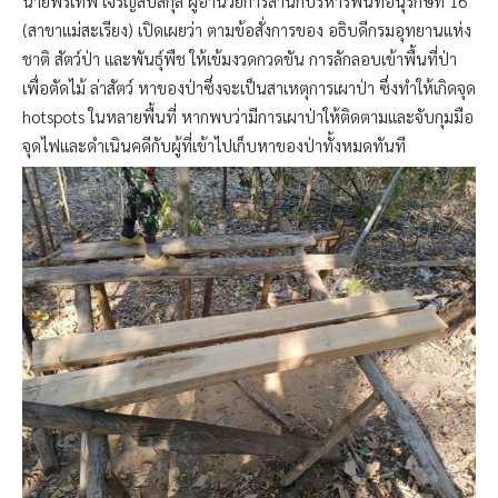
นายพรเทพ เจริญสืบสกุล ผู้อำนวยการสำนักบริหารพื้นที่อนุรักษ์ที่ 16
(สาขาแม่สะเรียง) เปิดเผยว่า ตามข้อสั่งการของ อธิบดีกรมอุทยานแห่ง
ชาติ สัตว์ป่า และพันธุ์พืช ให้เข้มงวดกวดขัน การลักลอบเข้าพื้นที่ป่า
เพื่อตัดไม้ ล่าสัตว์ หาของป่าซึ่งจะเป็นสาเหตุการเผาป่า ซึ่งทำให้เกิดจุด
hotspots ในหลายพื้นที่ หากพบว่ามีการเผาป่าให้ติดตามและจับกุมมือ
จุดไฟและดำเนินคดีกับผู้ที่เข้าไปเก็บหาของป่าทั้งหมดทันที