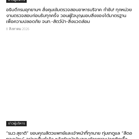
อธิบดีกรมอุทยานฯ สั่งคุมเข้มตรวจสอบอาหารบริจาค​ กำชับ! ทุกหน่วย
งานตรวจสอบก่อนรับทุกครั้ง วอนผู้ใจบุญมอบสิ่งของได้มาตรฐาน
เพื่อความปลอดภัย​ จนท.-สัตว์ป่า-สิ่งแวดล้อม
8 สิงหาคม 2026
ข่าวผู้บริหาร
“รมว.สุชาติ” ขอบคุณสัตวแพทย์และเจ้าหน้าที่ทุกนาย ทุ่มเทดูแล “สีดอ