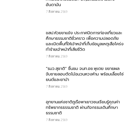
อันดามัน
7 สิงหาคม 2569
ขสป.ห้วยขาแข้ง ประกาศปิดการท่องเที่ยวและ
ศึกษาธรรมชาติชั่วคราว เพื่อความปลอดภัย
และเปิดพื้นที่ให้เจ้าหน้าที่เก็บข้อมูลเหตุเสือโคร่ง
ทำร้ายเจ้าหน้าที่เสียชีวิต
7 สิงหาคม 2569
“รมว.สุชาติ” ชื่นชม​ จนท.อช.พุเตย​ ขยายผล
จับชายลอบตัดไม้ฉนวนหวงห้าม พร้อมเลื่อยโซ่
ยนต์และยาบ้า
7 สิงหาคม 2569
อุทยานแห่งชาติภูเรือพาเยาวชนเรียนรู้คุณค่า
ทรัพยากรธรรมชาติ ผ่านกิจกรรมเดินศึกษา
ธรรมชาติ
7 สิงหาคม 2569