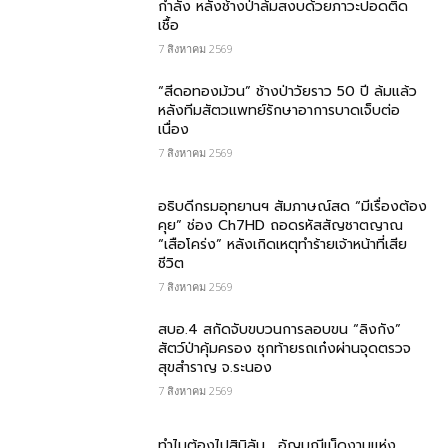
กำลัง หลังช้างป่าล้มสงบด้วยภาวะปอดติด
เชื้อ
7 สิงหาคม 2569
“สีดอทองม้วน” ช้างป่าวัยราว 50 ปี ล้มแล้ว
หลังทีมสัตวแพทย์รักษาอาการบาดเจ็บต่อ
เนื่อง
7 สิงหาคม 2569
อธิบดีกรมอุทยานฯ สัมภาษณ์สด “มีเรื่องต้อง
คุย” ช่อง Ch7HD ถอดรหัสสัญชาตญาณ
“เสือโคร่ง” หลังเกิดเหตุทำร้ายเจ้าหน้าที่เสีย
ชีวิต
7 สิงหาคม 2569
สบอ.4 สกัดจับขบวนการลอบขน “ลิงกัง”
สัตว์ป่าคุ้มครอง ซุกท้ายรถเก๋งผ่านจุดตรวจ
สุขสำราญ จ.ระนอง
7 สิงหาคม 2569
ทำไมต้องไปสิมิลัน… อัญมณีเม็ดงามแห่ง