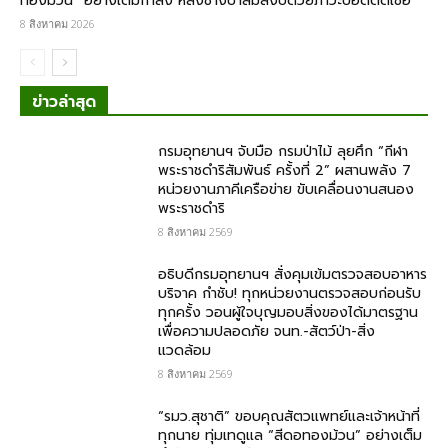
ทองม้วน” อย่างเต็มกำลัง หลังช้างป่าล้มสงบด้วยภาวะปอดติดเชื้อ
8 สิงหาคม 2026
ข่าวล่าสุด
กรมอุทยานฯ จับมือ กรมป่าไม้ ลุยศึก “กีฬา
พระราชดำริสัมพันธ์ ครั้งที่ 2” ผสานพลัง 7
หน่วยงานภาคีเครือข่าย ขับเคลื่อนงานสนอง
พระราชดำริ
8 สิงหาคม 2569
อธิบดีกรมอุทยานฯ สั่งคุมเข้มตรวจสอบอาหาร
บริจาค​ กำชับ! ทุกหน่วยงานตรวจสอบก่อนรับ
ทุกครั้ง วอนผู้ใจบุญมอบสิ่งของได้มาตรฐาน
เพื่อความปลอดภัย​ จนท.-สัตว์ป่า-สิ่ง
แวดล้อม
8 สิงหาคม 2569
“รมว.สุชาติ” ขอบคุณสัตวแพทย์และเจ้าหน้าที่
ทุกนาย ทุ่มเทดูแล “สีดอทองม้วน” อย่างเต็ม