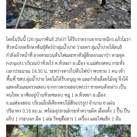
โดยในวันนี้ (26 กุมภาพันธ์ 2567) ได้รับรายงานจากนายนิกร แก้วโมรา
หัวหน้าเขตรักษาพันธุ์สัตว์ป่าลุ่มน้ำปาย ว่าเขตฯ ลุ่มน้ำปายได้สนธิ
กำลังเจ้าหน้าที่ ลาดตระเวนดับไฟและหาตัวผู้ลักลอบเผาป่า ตามจุด
hotspots บริเวณป่าห้วยไร่ ต.ห้วยผา อ.เมือง จ.แม่ฮ่องสอน กระทั่ง
เวลาประมาณ 14.30 น. ระหว่างทางไปดับไฟป่า พบชาย 1 คน เข้า
พื้นที่ ขสป.ลุ่มน้ำปาย โดยไม่ได้รับอนุญาต และกำลังเลื่อยไม้อยู่ จึงได้
แสดงตัวและตรวจสอบ จากการตรวจสอบพบว่า ชายคนดังกล่าว เป็น
คนไทย อาศัยอยู่บ้านห้วยซลอบ หมู่ 1 ต.ห้วยผา อ.เมือง
จ.แม่ฮ่องสอน บริเวณใกล้เคียงพบไม้สักแปรรูป จำนวน 6 แผ่น
ปริมาตร 0.16 ลบ.ม. พร้อมอุปกรณ์กระทำความผิด เลื่อยตั้ง 1 ปื้น ปืน
แก๊ป 1 กระบอก มีด 1 เล่ม วิทยุสื่อสาร 1 เครื่อง และไฟแช็ก 1 อัน