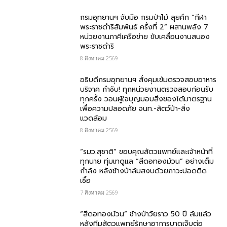
กรมอุทยานฯ จับมือ กรมป่าไม้ ลุยศึก “กีฬา
พระราชดำริสัมพันธ์ ครั้งที่ 2” ผสานพลัง 7
หน่วยงานภาคีเครือข่าย ขับเคลื่อนงานสนอง
พระราชดำริ
8 สิงหาคม 2569
อธิบดีกรมอุทยานฯ สั่งคุมเข้มตรวจสอบอาหาร
บริจาค​ กำชับ! ทุกหน่วยงานตรวจสอบก่อนรับ
ทุกครั้ง วอนผู้ใจบุญมอบสิ่งของได้มาตรฐาน
เพื่อความปลอดภัย​ จนท.-สัตว์ป่า-สิ่ง
แวดล้อม
8 สิงหาคม 2569
“รมว.สุชาติ” ขอบคุณสัตวแพทย์และเจ้าหน้าที่
ทุกนาย ทุ่มเทดูแล “สีดอทองม้วน” อย่างเต็ม
กำลัง หลังช้างป่าล้มสงบด้วยภาวะปอดติด
เชื้อ
7 สิงหาคม 2569
“สีดอทองม้วน” ช้างป่าวัยราว 50 ปี ล้มแล้ว
หลังทีมสัตวแพทย์รักษาอาการบาดเจ็บต่อ