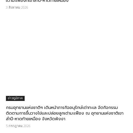
เต่ามะเฟืองที่เขาลำปี-หาดท้ายเหมือง
3 สิงหาคม 2026
ข่าวภูมิภาค
กรมอุทยานแห่งชาติฯ เดินหน้าภารกิจอนุรักษ์เต่าทะเล จัดกิจกรรม
ติดตามการขึ้นวางไข่และปล่อยลูกเต่ามะเฟือง ณ อุทยานแห่งชาติเขา
ลำปี-หาดท้ายเหมือง จังหวัดพังงา
5 กรกฎาคม 2026