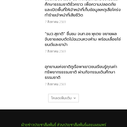
ศึกษาธรรมชาติชั่วคราว เพื่อความปลอดภัย
และเปิดพื้นที่ให้เจ้าหน้าที่เก็บข้อมูลเหตุเสือโคร่ง
ทำร้ายเจ้าหน้าที่เสียชีวิต
7 สิงหาคม 2569
“รมว.สุชาติ” ชื่นชม​ จนท.อช.พุเตย​ ขยายผล
จับชายลอบตัดไม้ฉนวนหวงห้าม พร้อมเลื่อยโซ่
ยนต์และยาบ้า
7 สิงหาคม 2569
อุทยานแห่งชาติภูเรือพาเยาวชนเรียนรู้คุณค่า
ทรัพยากรธรรมชาติ ผ่านกิจกรรมเดินศึกษา
ธรรมชาติ
7 สิงหาคม 2569
โหลดเพิ่มเติม
ฝ่ายข่าวประชาสัมพันธ์ ส่วนประชาสัมพันธ์และเผยแพร่