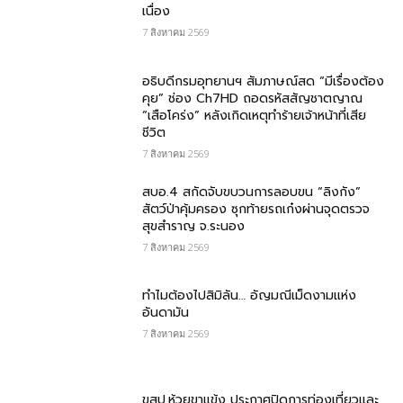
เนื่อง
7 สิงหาคม 2569
อธิบดีกรมอุทยานฯ สัมภาษณ์สด “มีเรื่องต้อง
คุย” ช่อง Ch7HD ถอดรหัสสัญชาตญาณ
“เสือโคร่ง” หลังเกิดเหตุทำร้ายเจ้าหน้าที่เสีย
ชีวิต
7 สิงหาคม 2569
สบอ.4 สกัดจับขบวนการลอบขน “ลิงกัง”
สัตว์ป่าคุ้มครอง ซุกท้ายรถเก๋งผ่านจุดตรวจ
สุขสำราญ จ.ระนอง
7 สิงหาคม 2569
ทำไมต้องไปสิมิลัน… อัญมณีเม็ดงามแห่ง
อันดามัน
7 สิงหาคม 2569
ขสป.ห้วยขาแข้ง ประกาศปิดการท่องเที่ยวและ